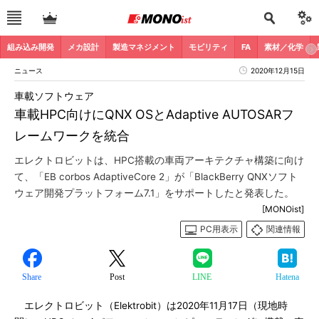
組み込み開発
メカ設計
製造マネジメント
モビリティ
FA
素材／化学
ニュース
2020年12月15日
車載ソフトウェア
車載HPC向けにQNX OSとAdaptive AUTOSARフ
レームワークを統合
エレクトロビットは、HPC搭載の車両アーキテクチャ構築に向け
て、「EB corbos AdaptiveCore 2」が「BlackBerry QNXソフト
ウェア開発プラットフォーム7.1」をサポートしたと発表した。
[MONOist]
PC用表示
関連情報
Share
Post
LINE
Hatena
エレクトロビット（Elektrobit）は2020年11月17日（現地時