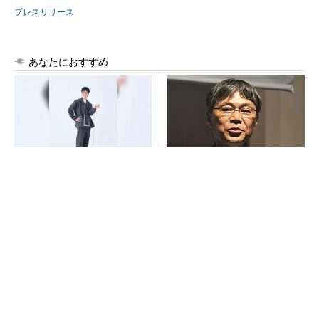
プレスリリース
あなたにおすすめ
【西野亮廣】つくりたいもの
中国の自動車メーカーとテス
を追求できる環境の作り方と
ラに競争力があるのは「合理
は
性が高い」から
PR(FINCHI on GOETHE)
【見城徹×藤田晋】AI時代でも変わらない経営
者の本質
PR(FINCHI on GOETHE)
フィジカルAIに注力するインテル、組み込み市