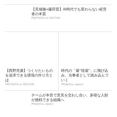
【見城徹×藤田晋】AI時代でも変わらない経営
者の本質
PR(FINCHI on GOETHE)
【西野亮廣】つくりたいもの
時代の「最"現場"」に飛び込
を追求できる環境の作り方と
み、当事者として踏み込んで
は
いく
PR(FINCHI on GOETHE)
PR(dentsu Japan)
チームが本音で意見を交わし合い、多様な人財
が挑戦できる組織へ
PR(dentsu Japan)