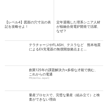
【レベル4】図面の穴寸法の表
定年退職した理系シニア人材
記を攻略せよ！
が核融合発電炉開発で活躍、
なぜ？
テラチャージやFLASH、テスラなど 熊本地震
によるEV充電器の無償開放拠点まと...
創業125年の課題解決力×多様な才能で挑む、
これからの電通
PR(dentsu Japan)
量産プロセスで、完璧な量産（組み立て）と検
査ができない理由