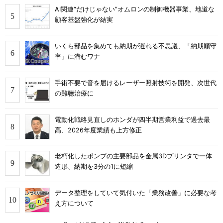
AI関連“だけじゃない”オムロンの制御機器事業、地道な
顧客基盤強化が結実
いくら部品を集めても納期が遅れる不思議、「納期順守
率」に潜むワナ
手術不要で音を届けるレーザー照射技術を開発、次世代
の難聴治療に
電動化戦略見直しのホンダが四半期営業利益で過去最
高、2026年度業績も上方修正
老朽化したポンプの主要部品を金属3Dプリンタで一体
造形、納期を3分の1に短縮
データ整理をしていて気付いた「業務改善」に必要な考
え方について