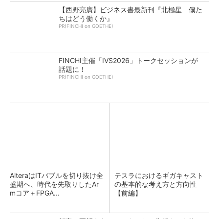
【西野亮廣】ビジネス書最新刊『北極星 僕た
ちはどう働くか』
PR(FINCHI on GOETHE)
FINCHI主催「IVS2026」トークセッションが
話題に！
PR(FINCHI on GOETHE)
AlteraはITバブルを切り抜け全
テスラにおけるギガキャスト
盛期へ、時代を先取りしたAr
の基本的な考え方と方向性
mコア＋FPGA...
【前編】