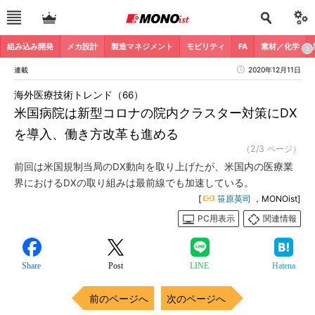
組み込み開発
メカ設計
製造マネジメント
モビリティ
FA
素材／化学
連載
2020年12月11日
海外医療技術トレンド（66）
米国病院は新型コロナの院内クラスター対策にDX
を導入、働き方改革も進める
（2/3 ページ）
前回は米国規制当局のDX動向を取り上げたが、米国内の医療業
界におけるDXの取り組みは最前線でも加速している。
[
笹原英司
，MONOist]
PC用表示
関連情報
Share
Post
LINE
Hatena
前のページへ
次のページへ