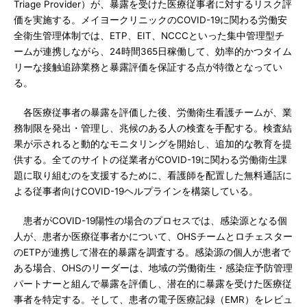
Triage Provider）が、暴露を受けた医療従事者に対するリスク評
価を実施する。メイヨークリニックのCOVID-19に関わる労働安
全衛生管理体制では、ETP、EIT、NCCCといった集中管理型チ
ームが連携しながら、24時間365日稼働して、効率的かつタイム
リーな接触追跡業務と暴露評価を保証する点が特徴となってい
る。
各医療従事者の暴露を評価した後、労働衛生看護チームが、業
務制限を発出・管理し、兆候のある人の検査を手配する。検査結
果が示されると動的なモニタリングを開始し、追加的な教育を提
供する。全てのサイトの従業者がCOVID-19に関わる労働衛生課
題に取り組むのを支援するために、看護師を配置した無料通話に
よる従事者向けCOVID-19ヘルプラインを構築している。
患者がCOVID-19陽性の場合のプロセスでは、感染源となる個
人が、患者か医療従事者かについて、OHSチームとロチェスター
のETPが連携して潜在的暴露を調査する。感染源の個人が患者で
ある場合、OHSのリーダーは、地域の労働衛生・感染症予防管理
パートナーと組んで暴露を評価し、潜在的に暴露を受けた医療従
事者を特定する。そして、患者の電子医療記録（EMR）をレビュ