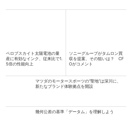
ペロブスカイト太陽電池の量
ソニーグループがタムロン買
産に有効なインク、従来比で1.
収を提案、その狙いは？ CF
5倍の性能向上
Oがコメント
マツダのモータースポーツの“聖地”は深川に、
新たなブランド体験拠点を開設
幾何公差の基準「データム」を理解しよう