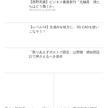
【西野亮廣】ビジネス書最新刊『北極星 僕た
ちはどう働くか』
PR(FINCHI on GOETHE)
【レベル14】生成AIを味方に、3D CADを使い
こなそう！
「取りあえずボルトで固定」は禁物 締結部設
計で押さえるべき基本