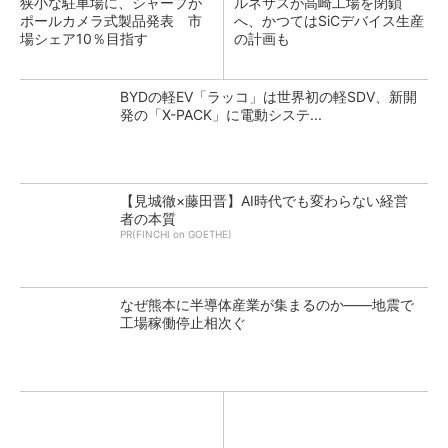
狭小な駐車場に、シャープが
ルネサスが高崎工場を閉鎖
ポールカメラ式製品発表 市
へ、かつてはSiCデバイス生産
場シェア10％目指す
の計画も
BYDの軽EV「ラッコ」は世界初の軽SDV、新開
発の「X-PACK」に電動システ...
【見城徹×藤田晋】AI時代でも変わらない経営
者の本質
PR(FINCHI on GOETHE)
なぜ熊本に半導体産業が集まるのか――地震で
工場稼働停止相次ぐ