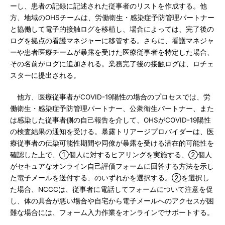
ーし、患者の記録に記述された従事者のリストを作成する。他
方、地域のOHSチームは、労働衛生・感染症予防管理パートナー
と協働して電子的接触ログを移植し、場合によっては、完了後の
ログを拠点の看護マネジャーに移管する。さらに、看護マネジャ
ーや患者医療チームが暴露を受けた医療従事者を特定した場合、
その名前がログに追加される。業務完了後の接触ログは、ロチェ
スターに提出される。
他方、医療従事者がCOVID-19陽性の場合のプロセスでは、労
働衛生・感染症予防管理パートナー、公衆衛生パートナー、また
は感染した従事者側の自己報告を介して、OHSがCOVID-19陽性
の検査結果の通知を受ける。暴露トリアージプロバイダーは、医
療従事者の伝染可能性期間や同僚が暴露を受ける潜在的可能性を
確認した上で、①個人に対するヒアリングを実施する、②個人
がセキュアなオンライン自己評価フォームに回答する方法を示し
た電子メールを送付する、のいずれかを選択する。②を選択し
た場合、NCCCは、従事者に電話してフォームについて注意を促
し、体の具合が悪い場合や自宅から電子メールへのアクセスが困
難な場合には、フォーム入力作業をオンラインでサポートする。