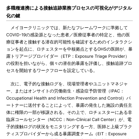
多職種連携による接触追跡業務プロセスの可視化がデジタル
化の鍵
メイヨークリニックでは、新たなフレームワークに準拠して
COVID-19の感染源となった患者／医療従事者の特定と、他の医
療従事者と接触する潜在的可能性を確認するためのインタラクシ
ョンを起点に、ロチェスターを中核拠点とするOHSの医師が、暴
露トリアージプロバイダー（ETP：Exposure Triage Provider）
の役割を担いながら、個々の潜在的暴露を評価し、接触追跡プロ
セスを開始するワークフローを設定している。
次に、電子的な接触ログを、現場管理者やユニットマネジャ
ー、またはオンサイトの労働衛生・感染症予防管理（IPAC：
Occupational Health and Infection Prevention and Control）パ
ートナーに送付することによって、暴露の発生した施設の責任主
体に権限の一部が移譲される。その上で、ロチェスターにある非
臨床コールセンター（NCCC：Non-Clinical Call Center）が、電
子的接触ログの状況をモニタリングする一方、医師と上級プラク
ティスプロバイダーから成る暴露調査チーム（EIT：Exposure