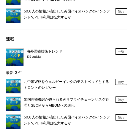
50万人の情報が流出した英国バイオバンクのインシデ
読む
ントでPETs利用は拡大するか
連載
海外医療技術トレンド
一覧
132 Articles
最新 3 件
北中米W杯をウェルビーイングのテストベッドとする
読む
トロントのレガシー
米国医療機関が迫られるAIサプライチェーンリスク管
読む
理とSBOMからAIBOMへの進化
50万人の情報が流出した英国バイオバンクのインシデ
読む
ントでPETs利用は拡大するか