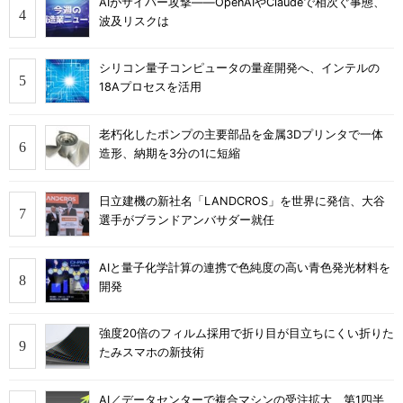
AIがサイバー攻撃――OpenAIやClaudeで相次ぐ事態、
波及リスクは
シリコン量子コンピュータの量産開発へ、インテルの
18Aプロセスを活用
老朽化したポンプの主要部品を金属3Dプリンタで一体
造形、納期を3分の1に短縮
日立建機の新社名「LANDCROS」を世界に発信、大谷
選手がブランドアンバサダー就任
AIと量子化学計算の連携で色純度の高い青色発光材料を
開発
強度20倍のフィルム採用で折り目が目立ちにくい折りた
たみスマホの新技術
AI／データセンターで複合マシンの受注拡大、第1四半