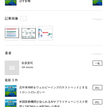
ぼす影響
記事画像
＋
3 Images
1
2
3
著者
1 Authors
笹原英司
一覧
184 Articles
最新 3 件
北中米W杯をウェルビーイングのテストベッドとする
読む
トロントのレガシー
米国医療機関が迫られるAIサプライチェーンリスク管
読む
理とSBOMからAIBOMへの進化