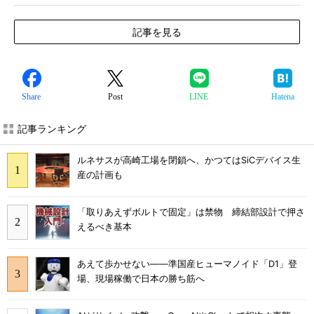
記事を見る
Share
Post
LINE
Hatena
記事ランキング
ルネサスが高崎工場を閉鎖へ、かつてはSiCデバイス生
産の計画も
「取りあえずボルトで固定」は禁物 締結部設計で押さ
えるべき基本
あえて歩かせない――準国産ヒューマノイド「D1」登
場、現場稼働で日本の勝ち筋へ