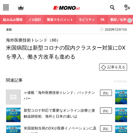
組み込み開発
メカ設計
製造マネジメント
モビリティ
FA
素材／化学
連載
2020年12月11日
海外医療技術トレンド（66）
米国病院は新型コロナの院内クラスター対策にDX
を導入、働き方改革も進める
記事を見る
関連記事
6 Articles
≫連載「海外医療技術トレンド」バックナン
読む
バー
新型コロナ対応で重要なオンライン診療と接
読む
触追跡技術、海外と日本の違いは
米国規制当局のDXが医療イノベーションに及
読む