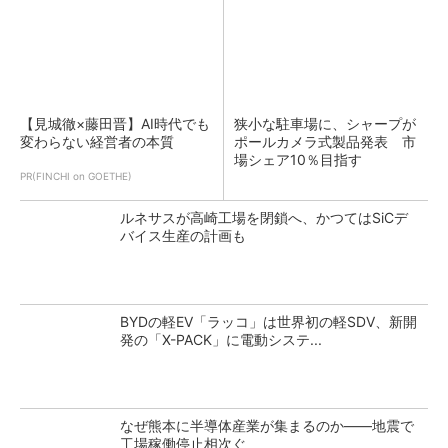
【見城徹×藤田晋】AI時代でも
狭小な駐車場に、シャープが
変わらない経営者の本質
ポールカメラ式製品発表 市
場シェア10％目指す
PR(FINCHI on GOETHE)
ルネサスが高崎工場を閉鎖へ、かつてはSiCデ
バイス生産の計画も
BYDの軽EV「ラッコ」は世界初の軽SDV、新開
発の「X-PACK」に電動システ...
なぜ熊本に半導体産業が集まるのか――地震で
工場稼働停止相次ぐ