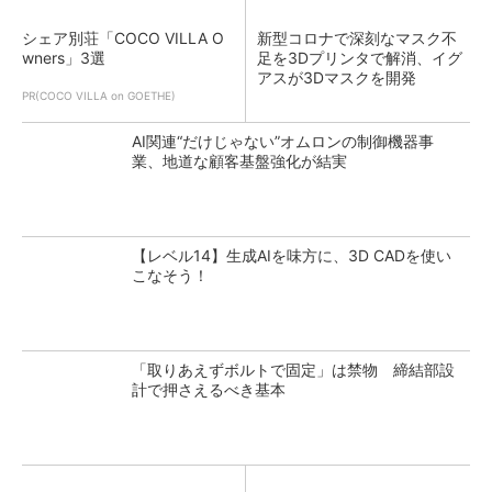
シェア別荘「COCO VILLA O
新型コロナで深刻なマスク不
wners」3選
足を3Dプリンタで解消、イグ
アスが3Dマスクを開発
PR(COCO VILLA on GOETHE)
AI関連“だけじゃない”オムロンの制御機器事
業、地道な顧客基盤強化が結実
【レベル14】生成AIを味方に、3D CADを使い
こなそう！
「取りあえずボルトで固定」は禁物 締結部設
計で押さえるべき基本