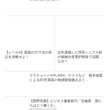
【レベル4】図面の穴寸法の表
定年退職した理系シニア人材
記を攻略せよ！
が核融合発電炉開発で活躍、
なぜ？
テラチャージやFLASH、テスラなど 熊本地震
によるEV充電器の無償開放拠点まと...
【西野亮廣】ビジネス書最新刊『北極星 僕た
ちはどう働くか』
PR(FINCHI on GOETHE)