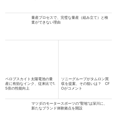
量産プロセスで、完璧な量産（組み立て）と検
査ができない理由
ペロブスカイト太陽電池の量
ソニーグループがタムロン買
産に有効なインク、従来比で1.
収を提案、その狙いは？ CF
5倍の性能向上
Oがコメント
マツダのモータースポーツの“聖地”は深川に、
新たなブランド体験拠点を開設