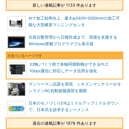
新しい連載記事が 1133 件あります
AIで加工効率向上、最大φ2400×2000mmの加工可
能な大型横形マシニングセンタ
出荷台数管理から日報作成まで、現場を支援する
Windows搭載プログラマブル表示器
32軸／1ミリ秒で多軸同期制御ができるPLC、
1Gbps通信に対応しデータ活用を強化
マンツーマン品質を実現、シチズンマシナリーがオ
ンラインNC自動旋盤講習を展開
日本のモノづくりDXはミドルアップミドルダウン
で、日本式を訴求するシーメンス
過去の連載記事が 1878 件あります