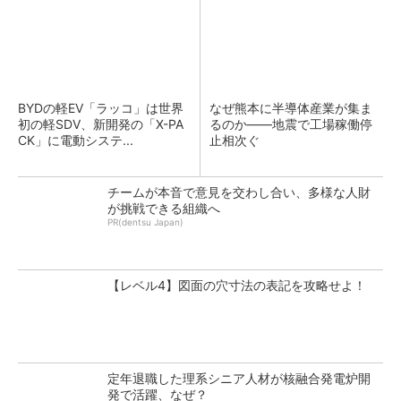
BYDの軽EV「ラッコ」は世界
なぜ熊本に半導体産業が集ま
初の軽SDV、新開発の「X-PA
るのか――地震で工場稼働停
CK」に電動システ...
止相次ぐ
チームが本音で意見を交わし合い、多様な人財
が挑戦できる組織へ
PR(dentsu Japan)
【レベル4】図面の穴寸法の表記を攻略せよ！
定年退職した理系シニア人材が核融合発電炉開
発で活躍、なぜ？