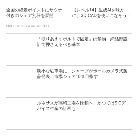
全国の絶景ポイントにサウナ
【レベル14】生成AIを味方
付きのシェア別荘を展開
に、3D CADを使いこなそう！
PR(COCO VILLA on GOETHE)
「取りあえずボルトで固定」は禁物 締結部設
計で押さえるべき基本
狭小な駐車場に、シャープがポールカメラ式製
品発表 市場シェア10％目指す
ルネサスが高崎工場を閉鎖へ、かつてはSiCデ
バイス生産の計画も