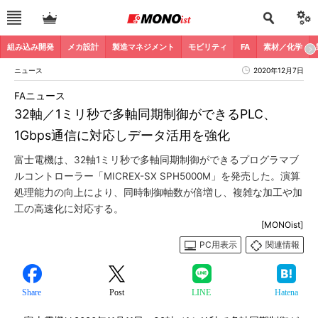
組み込み開発
メカ設計
製造マネジメント
モビリティ
FA
素材／化学
ニュース
2020年12月7日
FAニュース
32軸／1ミリ秒で多軸同期制御ができるPLC、
1Gbps通信に対応しデータ活用を強化
富士電機は、32軸1ミリ秒で多軸同期制御ができるプログラマブ
ルコントローラー「MICREX-SX SPH5000M」を発売した。演算
処理能力の向上により、同時制御軸数が倍増し、複雑な加工や加
工の高速化に対応する。
[MONOist]
PC用表示
関連情報
Share
Post
LINE
Hatena