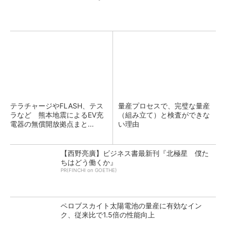
テラチャージやFLASH、テス
量産プロセスで、完璧な量産
ラなど 熊本地震によるEV充
（組み立て）と検査ができな
電器の無償開放拠点まと...
い理由
【西野亮廣】ビジネス書最新刊『北極星 僕た
ちはどう働くか』
PR(FINCHI on GOETHE)
ペロブスカイト太陽電池の量産に有効なイン
ク、従来比で1.5倍の性能向上