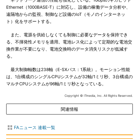
ネットワーク通信の性能も強化している。1Gbpsのギガビット
Ethernet（1000BASE-T）に対応し、設備の稼働データ分析や、
遠隔地からの監視、制御など設備のIoT（モノのインターネッ
ト）化をサポートする。
また、電源を供給しなくても制御に必要なデータを保持でき
る、不揮発性メモリを適用。電池レス化によって定期的な電池交
換作業が不要になり、電池交換時のデータ消失リスクが低減す
る。
最大制御軸数は238軸（E-SXバス：1系統）。モーション性能
は、1台構成のシングルCPUシステムが32軸/1ミリ秒、3台構成の
マルチCPUシステムが96軸/1ミリ秒となっている。
Copyright © ITmedia, Inc. All Rights Reserved.
関連情報
FAニュース 連載一覧