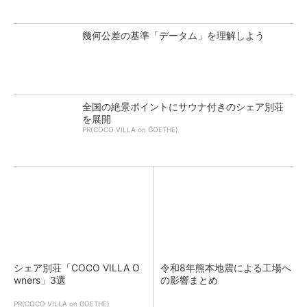
幾何公差の基準「データム」を理解しよう
全国の絶景ポイントにサウナ付きのシェア別荘
を展開
PR(COCO VILLA on GOETHE)
シェア別荘「COCO VILLA O
令和8年熊本地震による工場へ
wners」3選
の影響まとめ
PR(COCO VILLA on GOETHE)