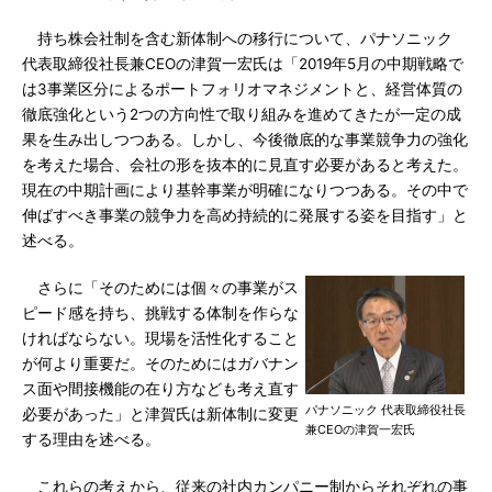
持ち株会社制を含む新体制への移行について、パナソニック
代表取締役社長兼CEOの津賀一宏氏は「2019年5月の中期戦略で
は3事業区分によるポートフォリオマネジメントと、経営体質の
徹底強化という2つの方向性で取り組みを進めてきたが一定の成
果を生み出しつつある。しかし、今後徹底的な事業競争力の強化
を考えた場合、会社の形を抜本的に見直す必要があると考えた。
現在の中期計画により基幹事業が明確になりつつある。その中で
伸ばすべき事業の競争力を高め持続的に発展する姿を目指す」と
述べる。
さらに「そのためには個々の事業がス
ピード感を持ち、挑戦する体制を作らな
ければならない。現場を活性化すること
が何より重要だ。そのためにはガバナン
ス面や間接機能の在り方なども考え直す
パナソニック 代表取締役社長
必要があった」と津賀氏は新体制に変更
兼CEOの津賀一宏氏
する理由を述べる。
これらの考えから、従来の社内カンパニー制からそれぞれの事