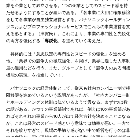
業を企業として独立させる。1つの企業としてのスピード感を持
たせるようにすることが狙いである。「各事業に大胆に権限移譲
をして各事業が自主独立経営とする。パナソニックホールディン
グスおよびプロフェッショナルサービスでこれらの事業運営を支
える形とする」（津賀氏）。これにより、事業の専門性と先鋭化
の両方を強化する「
専鋭化
」を進めていく考えだ。
具体的には「意思決定の専門性とスピードの強化」を進める
他、「業界での競争力の徹底強化」を掲げ、業界に適した人事制
度の適用などを行う。また、グループとして「競争力のある間接
機能の実現」を推進していく。
パナソニックの経営体制として、従来も社内カンパニー制で権
限移譲を進めているという説明があったが、「社内カンパニー制
とホールディングス体制は似ているようで異なる。まず1つは数
の話がある。かつての事業部制であれば、例えば10の事業部があ
ればそれぞれの事業から10人が出て経営方針を決めることになる
が、これは経営のスピード感という意味では効率が悪い。一方で
それを絞りすぎて、現場の手触り感がない中で経営を行うのは非