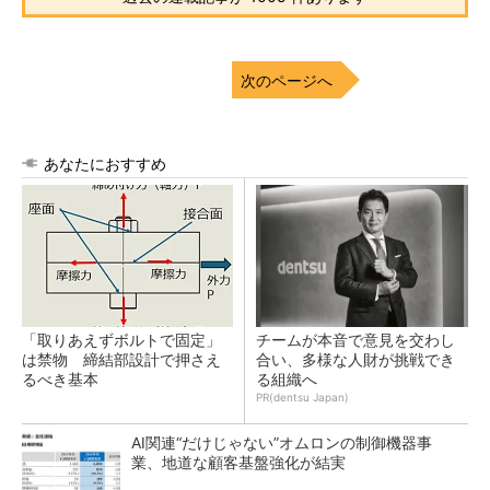
次のページへ
あなたにおすすめ
「取りあえずボルトで固定」
チームが本音で意見を交わし
は禁物 締結部設計で押さえ
合い、多様な人財が挑戦でき
るべき基本
る組織へ
PR(dentsu Japan)
AI関連“だけじゃない”オムロンの制御機器事
業、地道な顧客基盤強化が結実