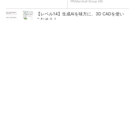
PR(Marshall Group AB)
【レベル14】生成AIを味方に、3D CADを使い
こなそう！
令和8年熊本地震による工場への影響まとめ
狭小な駐車場に、シャープがポールカメラ式製
品発表 市場シェア10％目指す