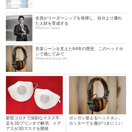
全員がリーダーシップを発揮し、自分より優れ
た人財を育成する
PR(dentsu Japan)
音楽シーンを支えた64年の歴史、このヘッドホ
ンで感じてみて
PR(Marshall Group AB)
新型コロナで深刻なマスク不
ガシガシ使えるヘッドホン。
足を3Dプリンタで解消、イグ
カッターでも傷がつきにくい
アスが3Dマスクを開発