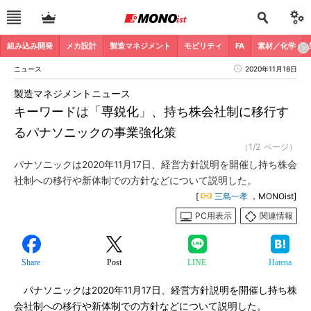
組み込み開発
メカ設計
製造マネジメント
モビリティ
FA
素材／化学
ニュース
2020年11月18日
製造マネジメントニュース
キーワードは「専鋭化」、持ち株会社制に移行す
るパナソニックの事業強化策
（1/2 ページ）
パナソニックは2020年11月17日、経営方針説明を開催し持ち株会
社制への移行や新体制での方針などについて説明した。
[
三島一孝
，MONOist]
PC用表示
関連情報
Share
Post
LINE
Hatena
パナソニックは2020年11月17日、経営方針説明を開催し持ち株
会社制への移行や新体制での方針などについて説明した。