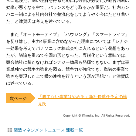
常に危険だ。深い理解を得るためには分割が必要だが経営判断の
効率が悪くなる中で、バランスをどう取るかが重要だ。社内カン
パニー制による社内分社で整流化をしてようやく今にたどり着い
た」と津賀氏は考えを述べている。
また「オートモーティブ」「ハウジング」「スマートライフ」
を切り離し、主力4事業に含めなかった理由については「シナジ
ー効果を考えてパナソニック株式会社に入れるという発想もあっ
たが、議論を重ねて今回の形となった。専鋭化という意味では、
競合他社に勝たなければシナジー効果も発揮できない。まずは事
業単独での競争力強化を図る。競争力が強化でき、単独の事業で
強さを実現した上で横の連携を行うという形が理想だ」と津賀氏
は述べている。
「勝てない事業はやめる」新社長就任予定の楠
見氏
Copyright © ITmedia, Inc. All Rights Reserved.
製造マネジメントニュース 連載一覧