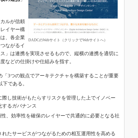
カルが信頼
るレイヤー構
では、各企業
DADCのWebサイト（クリックでWebサイトへ）
につながるイ
ンス」は連携を実現させるもので、縦横の連携を適切に
制度などの仕掛けや仕組みを指す。
め「3つの観点でアーキテクチャを構築することが重要
以下である。
に際し技術がもたらすリスクを管理した上でイノベー
化するガバナンス
信頼性、効率性を確保のレイヤーで共通的に必要となる社
されたサービスがつながるための相互運用性を高める