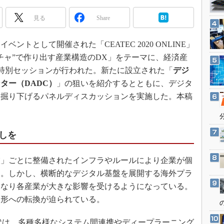
3Dプリンタ
産業オープンネット展
見る
Share
デジタルツインとCAE
S＆OP
イベントとして開催された「CEATEC 2020 ONLINE」
インダストリー4.0
チャ”で作り出す産業構造のDX」をテーマに、経済産
イノベーション
の特別セッションが行われた。新たに設立された「
デジ
製造業ビッグデータ
ター（DADC）
」の狙いを紹介するとともに、デジタ
て掘り下げるパネルディスカッションを実施した。本稿
メイドインジャパン
植物工場
知財マネジメント
しを
海外生産
グローバル設計・開発
」ごとに整備されたインフラやルールにより企業が個
た。しかし、横断的なデジタル基盤を展開する海外プラ
制御セキュリティ
となり各産業が大きな影響を受けるようになっている。
新型コロナへの対応
た形への転換が迫られている。
.0時代は、多種多様なシステム間連携やディープラーニング