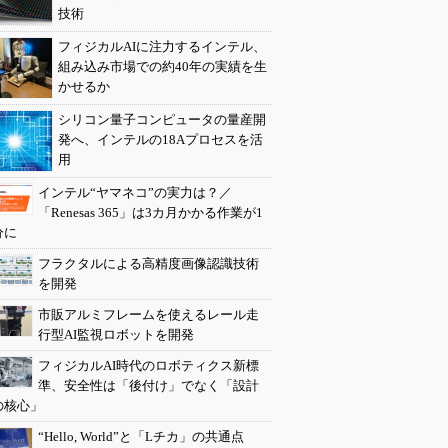
技術
フィジカルAIに注力するインテル、
組み込み市場での約40年の実績を生
かせるか
シリコン量子コンピュータの量産開
発へ、インテルの18Aプロセスを活
用
インテル“ヤマネコ”の実力は？／
「Renesas 365」は3カ月かかる作業が1
分に
フラクタルによる高精度画像認識技術
を開発
市販アルミフレームを使えるレール走
行型AI監視ロボットを開発
フィジカルAI時代のロボティクス新標
準、安全性は「後付け」でなく「設計
の核心」
“Hello, World”と「Lチカ」の共通点