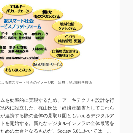
5.0」による超スマート社会のイメージ図 出典：第5期科学技術
ムを効率的に実現するため、アーキテクチャ設計を行
CをIPA内に設立した。梶山氏は「経済産業省としてこれら
士が連携する際の全体の見取り図ともいえるデジタルア
クトを開始する。新たなデジタルインフラの全体最適を
の土台となるものだ。Society 5.0においては、こ