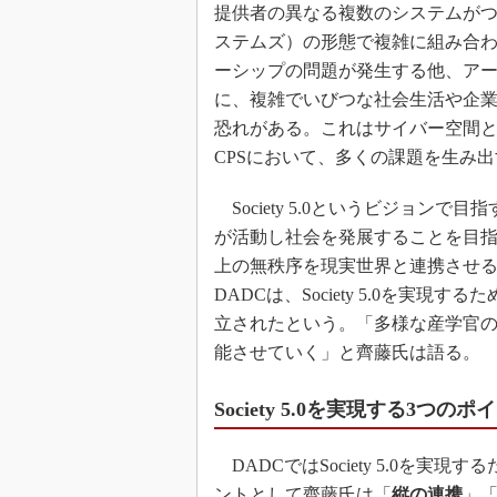
提供者の異なる複数のシステムがつながっ
ステムズ）の形態で複雑に組み合
ーシップの問題が発生する他、ア
に、複雑でいびつな社会生活や企
恐れがある。これはサイバー空間
CPSにおいて、多くの課題を生み
Society 5.0というビジョン
が活動し社会を発展することを目
上の無秩序を現実世界と連携させ
DADCは、Society 5.0を実
立されたという。「多様な産学官
能させていく」と齊藤氏は語る。
Society 5.0を実現する3つの
DADCではSociety 5.0を実現す
ントとして齊藤氏は「
縦の連携
」