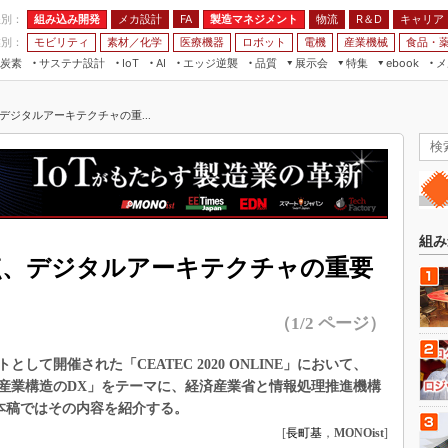
程別：
組み込み開発
メカ設計
製造マネジメント
物流
R＆D
キャリア
FA
業別：
モビリティ
素材／化学
医療機器
ロボット
電機
産業機械
食品・
炭素
サステナ設計
エッジ逆襲
品質
展示会
特集
メ
IoT
AI
ebook
伝承
組み込み開発
CEATEC
読者調査まとめ
編集後記
デジタルアーキテクチャの重...
JIMTOF
保全
メカ設計
つながるクルマ
組込み/エッジ コンピューティング
ス
 AI
製造マネジメント
5G
展＆IoT/5Gソリューション展
VR／AR
FA
IIFES
モビリティ
フィールドサービス
国際ロボット展
素材／化学
FPGA
組み
ジャパンモビリティショー
点、デジタルアーキテクチャの重要
組み込み画像技術
TECHNO-FRONTIER
組み込みモデリング
人テク展
（1/2 ページ）
Windows Embedded
スマート工場EXPO
車載ソフト開発
トとして開催された「CEATEC 2020 ONLINE」において、
EdgeTech+
す産業構造のDX」をテーマに、経済産業省と情報処理推進機構
ISO26262
日本ものづくりワールド
。本稿ではその内容を紹介する。
無償設計ツール
[
長町基
，
MONOist
]
AUTOMOTIVE WORLD