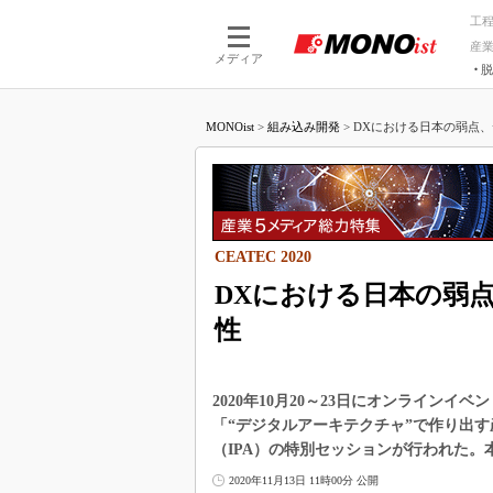
工
産
メディア
脱
つながる技術
AI×技術
MONOist
>
組み込み開発
>
DXにおける日本の弱点、
つながる工場
AI×設備
つながるサービ
Physical
CEATEC 2020
DXにおける日本の弱
性
2020年10月20～23日にオンラインイベン
「“デジタルアーキテクチャ”で作り出
（IPA）の特別セッションが行われた
2020年11月13日 11時00分 公開