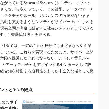
ているSystem of Systems（システム・オブ・シ
わさりながら広がっていく。その結果、データのオーナ
ーキテクチャやルール、ガバナンスの考慮がないまま
業活動を支えるようなシステムがサイバー上に生まれる
と現実空間が高度に融合する社会システムとしてできる
出す」と齊藤氏は考えを述べる。
で目指す社会では、一定の自由と秩序でさまざまな人や企業
指している。これらを実現するためには、サイバー空間
る危険を回避しなければならない。こうした背景から
現するためのアーキテクチャをデザインするセンターとして設
の総合知を結集する透明性をもった中立的な場として機
ポイントと3つの観点
るためのポイ
「
横の連携
」