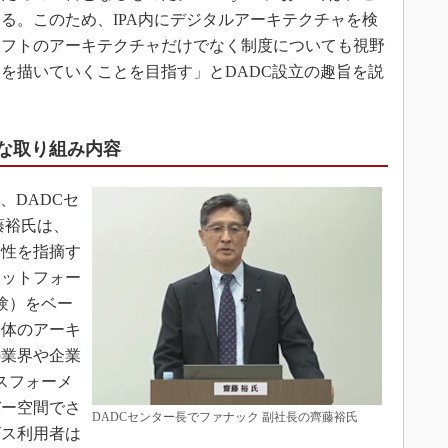
る。このため、IPA内にデジタルアーキテクチャを検
ソフトのアーキテクチャだけでなく制度についても視野
を描いていくことを目指す」とDADC設立の趣旨を説
的な取り組み内容
、DADCセ
藤裕氏は、
険性を指摘す
ラットフォー
験）をベー
全体のアーキ
の業界や企業
スフォーメ
バー空間でさ
DADCセンター長でファナック 副社長の齊藤裕氏
ビス利用者は