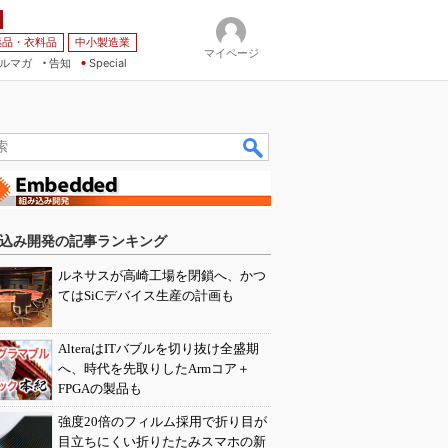
薬品・衣料品
中小製造業
マイページ
ルマガ
告知
Special
込み開発の記事ランキング
ルネサスが高崎工場を閉鎖へ、かつ
てはSiCデバイス生産の計画も
AlteraはITバブルを切り抜け全盛期
へ、時代を先取りしたArmコア＋
FPGAの製品も
強度20倍のフィルム採用で折り目が
目立ちにくい折りたたみスマホの新