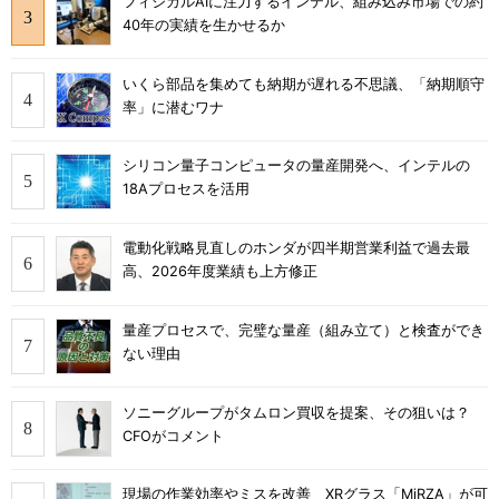
フィジカルAIに注力するインテル、組み込み市場での約
40年の実績を生かせるか
いくら部品を集めても納期が遅れる不思議、「納期順守
率」に潜むワナ
シリコン量子コンピュータの量産開発へ、インテルの
18Aプロセスを活用
電動化戦略見直しのホンダが四半期営業利益で過去最
高、2026年度業績も上方修正
量産プロセスで、完璧な量産（組み立て）と検査ができ
ない理由
ソニーグループがタムロン買収を提案、その狙いは？
CFOがコメント
現場の作業効率やミスを改善 XRグラス「MiRZA」が可