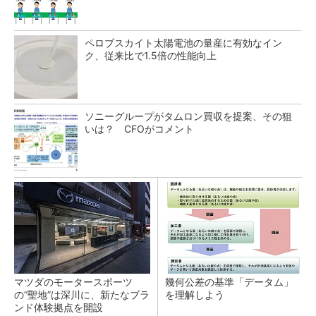
ペロブスカイト太陽電池の量産に有効なイン
ク、従来比で1.5倍の性能向上
ソニーグループがタムロン買収を提案、その狙
いは？ CFOがコメント
マツダのモータースポーツ
幾何公差の基準「データム」
の“聖地”は深川に、新たなブラ
を理解しよう
ンド体験拠点を開設