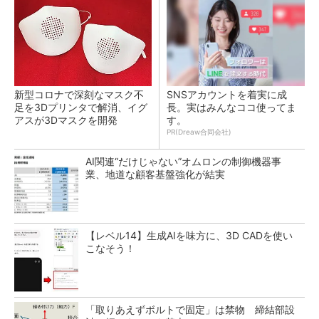
新型コロナで深刻なマスク不
SNSアカウントを着実に成
足を3Dプリンタで解消、イグ
長。実はみんなココ使ってま
アスが3Dマスクを開発
す。
PR(Dreaw合同会社)
AI関連“だけじゃない”オムロンの制御機器事
業、地道な顧客基盤強化が結実
【レベル14】生成AIを味方に、3D CADを使い
こなそう！
「取りあえずボルトで固定」は禁物 締結部設