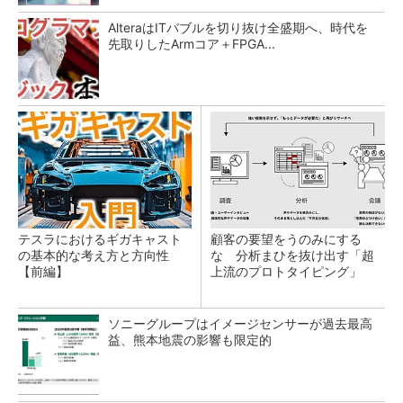
AlteraはITバブルを切り抜け全盛期へ、時代を
先取りしたArmコア＋FPGA...
テスラにおけるギガキャスト
顧客の要望をうのみにする
の基本的な考え方と方向性
な 分析まひを抜け出す「超
【前編】
上流のプロトタイピング」
ソニーグループはイメージセンサーが過去最高
益、熊本地震の影響も限定的