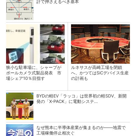
計で押さえるべき基本
狭小な駐車場に、シャープが
ルネサスが高崎工場を閉鎖
ポールカメラ式製品発表 市
へ、かつてはSiCデバイス生産
場シェア10％目指す
の計画も
BYDの軽EV「ラッコ」は世界初の軽SDV、新開
発の「X-PACK」に電動システ...
なぜ熊本に半導体産業が集まるのか――地震で
工場稼働停止相次ぐ