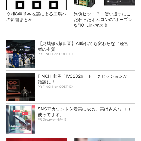
令和8年熊本地震による工場へ
異例ヒット？ 使い勝手にこ
の影響まとめ
だわったオムロンの“オープン
な”IO-Linkマスター
【見城徹×藤田晋】AI時代でも変わらない経営
者の本質
PR(FINCHI on GOETHE)
FINCHI主催「IVS2026」トークセッションが
話題に！
PR(FINCHI on GOETHE)
SNSアカウントを着実に成長。実はみんなココ
使ってます。
PR(Dreaw合同会社)