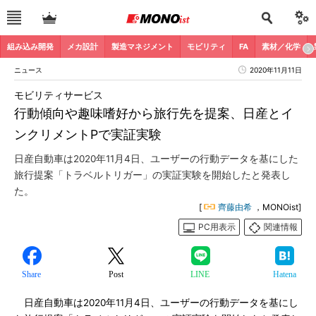
組み込み開発
メカ設計
製造マネジメント
モビリティ
FA
素材／化学
ニュース
2020年11月11日
モビリティサービス
行動傾向や趣味嗜好から旅行先を提案、日産とイ
ンクリメントPで実証実験
日産自動車は2020年11月4日、ユーザーの行動データを基にした
旅行提案「トラベルトリガー」の実証実験を開始したと発表し
た。
[
齊藤由希
，MONOist]
PC用表示
関連情報
Share
Post
LINE
Hatena
日産自動車は2020年11月4日、ユーザーの行動データを基にし