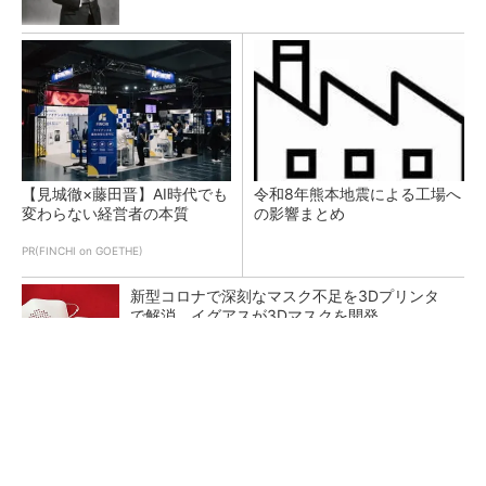
【見城徹×藤田晋】AI時代でも
令和8年熊本地震による工場へ
変わらない経営者の本質
の影響まとめ
PR(FINCHI on GOETHE)
新型コロナで深刻なマスク不足を3Dプリンタ
で解消、イグアスが3Dマスクを開発
【レベル14】生成AIを味方に、3D CADを使い
こなそう！