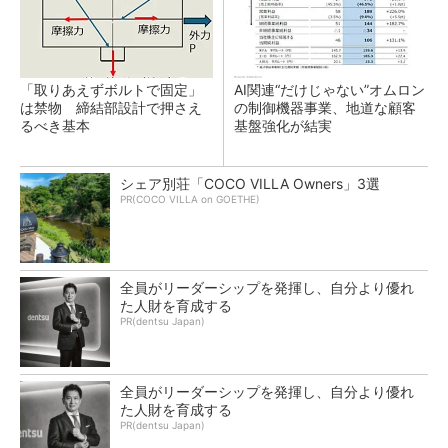
「取りあえずボルトで固定」
AI関連“だけじゃない”オムロン
は禁物 締結部設計で押さえ
の制御機器事業、地道な顧客
るべき基本
基盤強化が結実
シェア別荘「COCO VILLA Owners」3選
PR(COCO VILLA on GOETHE)
全員がリーダーシップを発揮し、自分より優れ
た人財を育成する
PR(dentsu Japan)
全員がリーダーシップを発揮し、自分より優れ
た人財を育成する
PR(dentsu Japan)