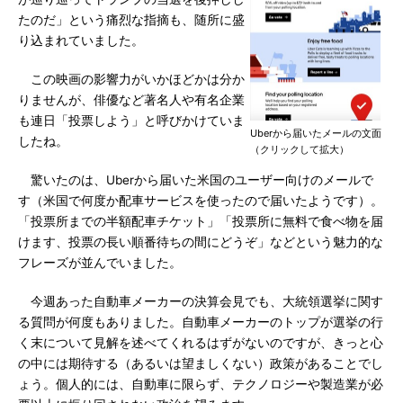
たのだ」という痛烈な指摘も、随所に盛
り込まれていました。
この映画の影響力がいかほどかは分か
りませんが、俳優など著名人や有名企業
も連日「投票しよう」と呼びかけていま
Uberから届いたメールの文面
したね。
（クリックして拡大）
驚いたのは、Uberから届いた米国のユーザー向けのメールで
す（米国で何度か配車サービスを使ったので届いたようです）。
「投票所までの半額配車チケット」「投票所に無料で食べ物を届
けます、投票の長い順番待ちの間にどうぞ」などという魅力的な
フレーズが並んでいました。
今週あった自動車メーカーの決算会見でも、大統領選挙に関す
る質問が何度もありました。自動車メーカーのトップが選挙の行
く末について見解を述べてくれるはずがないのですが、きっと心
の中には期待する（あるいは望ましくない）政策があることでし
ょう。個人的には、自動車に限らず、テクノロジーや製造業が必