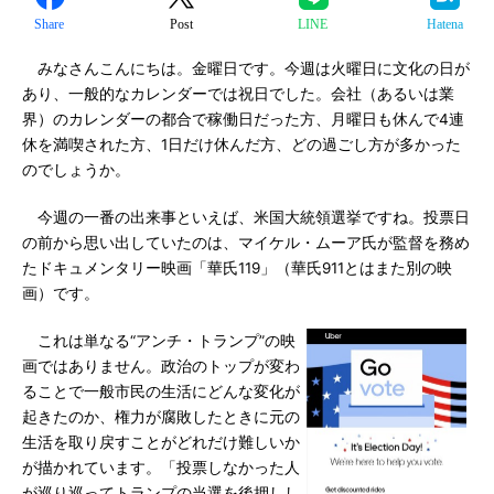
Share
Post
LINE
Hatena
みなさんこんにちは。金曜日です。今週は火曜日に文化の日が
あり、一般的なカレンダーでは祝日でした。会社（あるいは業
界）のカレンダーの都合で稼働日だった方、月曜日も休んで4連
休を満喫された方、1日だけ休んだ方、どの過ごし方が多かった
のでしょうか。
今週の一番の出来事といえば、米国大統領選挙ですね。投票日
の前から思い出していたのは、マイケル・ムーア氏が監督を務め
たドキュメンタリー映画「華氏119」（華氏911とはまた別の映
画）です。
これは単なる“アンチ・トランプ”の映
画ではありません。政治のトップが変わ
ることで一般市民の生活にどんな変化が
起きたのか、権力が腐敗したときに元の
生活を取り戻すことがどれだけ難しいか
が描かれています。「投票しなかった人
が巡り巡ってトランプの当選を後押しし