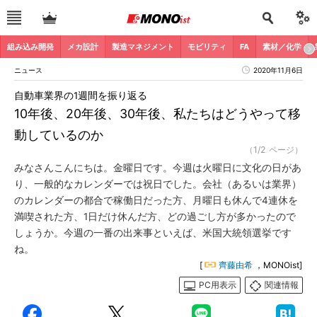
組み込み開発
メカ設計
製造マネジメント
モビリティ
FA
素材／化学
ニュース
2020年11月6日
自動車業界の1週間を振り返る
10年後、20年後、30年後、私たちはどうやって移
動しているのか
（1/2 ページ）
みなさんこんにちは。金曜日です。今週は火曜日に文化の日があ
り、一般的なカレンダーでは祝日でした。会社（あるいは業界）
のカレンダーの都合で稼働日だった方、月曜日も休んで4連休を
満喫された方、1日だけ休んだ方、どの過ごし方が多かったので
しょうか。今週の一番の出来事といえば、米国大統領選挙です
ね。
[
齊藤由希
，MONOist]
PC用表示
関連情報