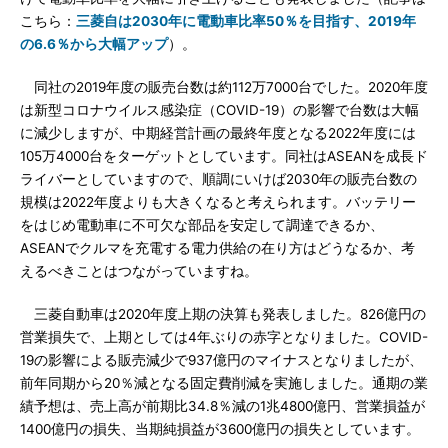
こちら：
三菱自は2030年に電動車比率50％を目指す、2019年
の6.6％から大幅アップ
）。
同社の2019年度の販売台数は約112万7000台でした。2020年度
は新型コロナウイルス感染症（COVID-19）の影響で台数は大幅
に減少しますが、中期経営計画の最終年度となる2022年度には
105万4000台をターゲットとしています。同社はASEANを成長ド
ライバーとしていますので、順調にいけば2030年の販売台数の
規模は2022年度よりも大きくなると考えられます。バッテリー
をはじめ電動車に不可欠な部品を安定して調達できるか、
ASEANでクルマを充電する電力供給の在り方はどうなるか、考
えるべきことはつながっていますね。
三菱自動車は2020年度上期の決算も発表しました。826億円の
営業損失で、上期としては4年ぶりの赤字となりました。COVID-
19の影響による販売減少で937億円のマイナスとなりましたが、
前年同期から20％減となる固定費削減を実施しました。通期の業
績予想は、売上高が前期比34.8％減の1兆4800億円、営業損益が
1400億円の損失、当期純損益が3600億円の損失としています。