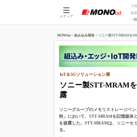
工
産
メディア
脱
つながる技術
AI×技術
MONOist
>
組み込み開発
>
ソニー製STT-MRAMをSSD
つながる工場
AI×設備
つながるサービ
Physical
IoT＆5Gソリューション展
ソニー製STT-MRAMを
露
ソニーグループのメモリストレージベンダーで
秋」において、STT-MRAMを記憶媒体と
を披露した。STT-MRAMは、ソニー
る。