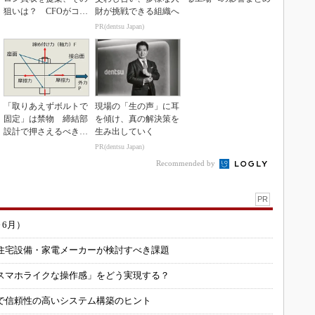
狙いは？ CFOがコメ
財が挑戦できる組織へ
ント
PR(dentsu Japan)
「取りあえずボルトで
現場の「生の声」に耳
固定」は禁物 締結部
を傾け、真の解決策を
設計で押さえるべき基
生み出していく
本
PR(dentsu Japan)
Recommended by
PR
～6月）
住宅設備・家電メーカーが検討すべき課題
スマホライクな操作感」をどう実現する？
で信頼性の高いシステム構築のヒント