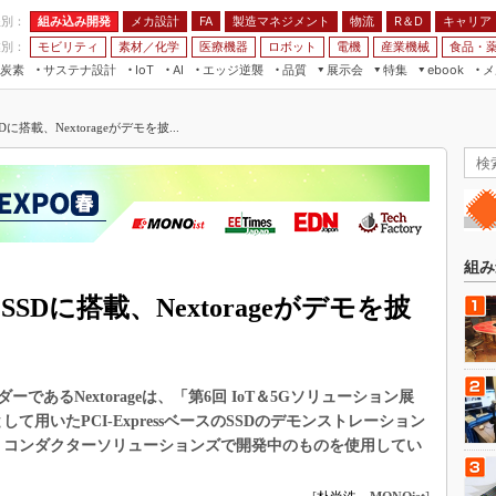
程別：
組み込み開発
メカ設計
製造マネジメント
物流
R＆D
キャリア
FA
業別：
モビリティ
素材／化学
医療機器
ロボット
電機
産業機械
食品・
炭素
サステナ設計
エッジ逆襲
品質
展示会
特集
メ
IoT
AI
ebook
伝承
組み込み開発
CEATEC
読者調査まとめ
編集後記
に搭載、Nextorageがデモを披...
JIMTOF
保全
メカ設計
つながるクルマ
組込み/エッジ コンピューティング
ス
 AI
製造マネジメント
5G
展＆IoT/5Gソリューション展
VR／AR
FA
IIFES
モビリティ
フィールドサービス
国際ロボット展
素材／化学
FPGA
組み
ジャパンモビリティショー
組み込み画像技術
SSDに搭載、Nextorageがデモを披
TECHNO-FRONTIER
組み込みモデリング
人テク展
Windows Embedded
スマート工場EXPO
あるNextorageは、「第6回 IoT＆5Gソリューション展
車載ソフト開発
EdgeTech+
して用いたPCI-ExpressベースのSSDのデモンストレーション
ISO26262
セミコンダクターソリューションズで開発中のものを使用してい
日本ものづくりワールド
無償設計ツール
AUTOMOTIVE WORLD