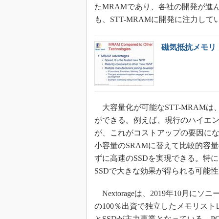
たMRAMであり、各社の開発が進
も、STT-MRAMに開発に注力して
磁気抵抗メモリ
大容量化が可能なSTT-MRAMは、
ができる。例えば、現行のハイエン
が、これがコストアップの要因にな
小容量のSRAMに替えて比較的容量
ずに高速のSSDを実現できる。特に、
SSDで大きな効果が得られる可能
Nextorageは、2019年10
の100％出資で独立したメモリス
とSSDが主力事業となっている。PCI-