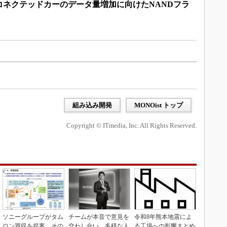
コネクテッドカーのデータ量増加に向けたNANDフラ
組み込み開発
MONOist トップ
Copyright © ITmedia, Inc. All Rights Reserved.
ソニーグループがタム
チームが本音で意見を
令和8年熊本地震によ
ロン買収を提案、その
交わし合い、多様な人
る工場への影響まとめ