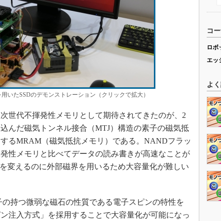
コー
ロボ
エッ
よく
MRAMを用いたSSDのデモンストレーション（クリックで拡大）
次世代不揮発性メモリとして期待されてきたのが、2
込んだ磁気トンネル接合（MTJ）構造の素子の磁気抵
するMRAM（磁気抵抗メモリ）である。NANDフラッ
揮発性メモリと比べてデータの読み書きが高速なことが
向を変えるのに外部磁界を用いるため大容量化が難しい
電子の持つ微弱な磁石の性質である電子スピンの特性を
ピン注入方式」を採用することで大容量化が可能になっ