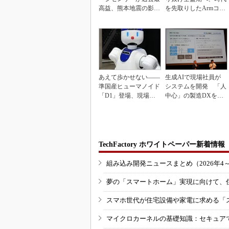
高益、熊本地震の影響
を先取りしたArmコア
も限定的
＋FPGA...
あえて歩かせない――
生成AIで現場社員が
準国産ヒューマノイド
システムを開発 「人
「D1」登場、現場稼
中心」の製造DXを自
働で日本の勝ち筋へ
走させた3社の方法
TechFactory ホワイトペーパー新着情報
組み込み開発ニュースまとめ（2026年4
夢の「スマートホーム」実現に向けて、
スマホ世代が住宅設備や家電に求める「
マイクロカーネルの基礎知識：セキュア