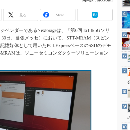
[
朴尚洙
，
MONOist
]
3Dプリンタ
産業オープンネット展
デジタルツインとCAE
見る
Share
S＆OP
インダストリー4.0
ダーであるNextorageは、「第6回 IoT＆5Gソリ
8～30日、幕張メッセ）において、STT-MRAM（スピン
イノベーション
媒体として用いたPCI-ExpressベースのSSDのデモ
製造業ビッグデータ
-MRAMは、ソニーセミコンダクターソリューション
メイドインジャパン
。
植物工場
知財マネジメント
海外生産
グローバル設計・開発
制御セキュリティ
新型コロナへの対応