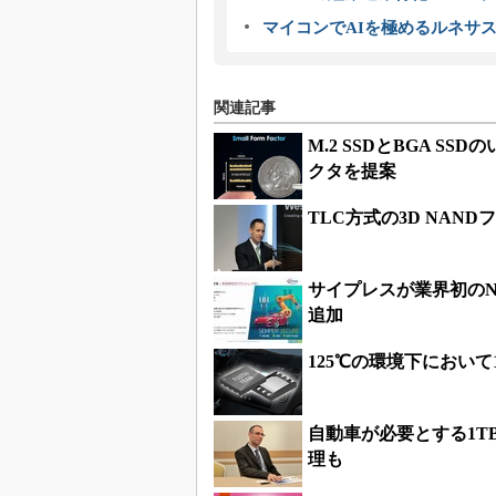
マイコンでAIを極めるルネサ
関連記事
M.2 SSDとBGA 
クタを提案
TLC方式の3D NA
サイプレスが業界初の
追加
125℃の環境下において
自動車が必要とする1T
理も