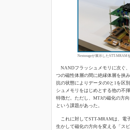
Nextorageが展示したSTT-
NANDフラッシュメモリに次ぐ、
つの磁性体層の間に絶縁体層を挟み
抗の状態によりデータの0と1を区別
シュメモリをはじめとする他の不
特徴だ。ただし、MTJの磁化の方
という課題があった。
これに対してSTT-MRAMは、
生かして磁化の方向を変える「ス