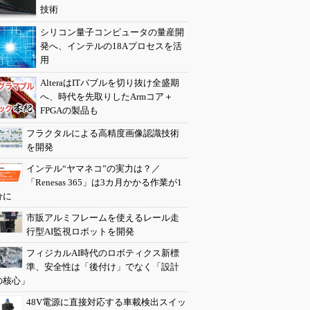
技術
シリコン量子コンピュータの量産開
発へ、インテルの18Aプロセスを活
用
AlteraはITバブルを切り抜け全盛期
へ、時代を先取りしたArmコア＋
FPGAの製品も
フラクタルによる高精度画像認識技術
を開発
インテル“ヤマネコ”の実力は？／
「Renesas 365」は3カ月かかる作業が1
分に
市販アルミフレームを使えるレール走
行型AI監視ロボットを開発
フィジカルAI時代のロボティクス新標
準、安全性は「後付け」でなく「設計
の核心」
48V電源に直接対応する車載検出スイッ