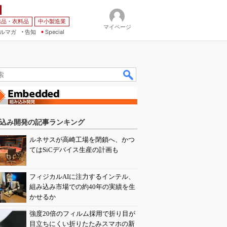
薬品・衣料品
中小製造業
マイページ
ルマガ
告知
Special
込み開発の記事ランキング
ルネサスが高崎工場を閉鎖へ、かつ
てはSiCデバイス生産の計画も
フィジカルAIに注力するインテル、
組み込み市場での約40年の実績を生
かせるか
強度20倍のフィルム採用で折り目が
目立ちにくい折りたたみスマホの新