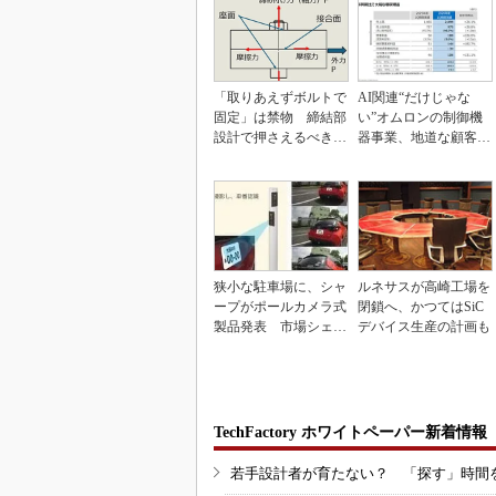
「取りあえずボルトで
AI関連“だけじゃな
固定」は禁物 締結部
い”オムロンの制御機
設計で押さえるべき基
器事業、地道な顧客基
本
盤強化が結実
狭小な駐車場に、シャ
ルネサスが高崎工場を
ープがポールカメラ式
閉鎖へ、かつてはSiC
製品発表 市場シェア
デバイス生産の計画も
10％目指す
TechFactory ホワイトペーパー新着情報
若手設計者が育たない？ 「探す」時間