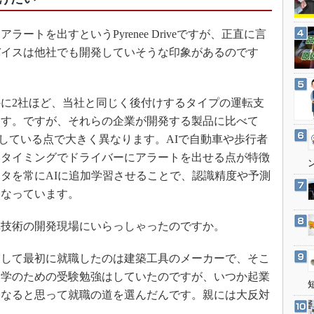
3Dプリンタ
産業オープンネット展
デジタルツインとCAE
ートを出すというPyrenee Driveですが、正直に言
S＆OP
バイスは他社でも開発していそうな印象があるのです
インダストリー4.0
イノベーション
に2社ほど、当社と同じく後付けするタイプの運転支
製造業ビッグデータ
ます。ですが、それらの企業が開発する製品に比べて
メイドインジャパン
をフル活用している点で大きく異なります。AIで自動車や歩行者
いタイミングでドライバーにアラートを出せる点が特徴
植物工場
タを常にAIに追加学習させることで、認識精度や予測
知財マネジメント
もなっています。
海外生産
グローバル設計・開発
車技術の開発現場にいらっしゃったのですか。
制御セキュリティ
して最初に就職したのは建築工具のメーカーで、そこ
新型コロナへの対応
進学のための受験勉強はしていたのですが、いつか起業
になると思って就職の道を選んだんです。親には大反対