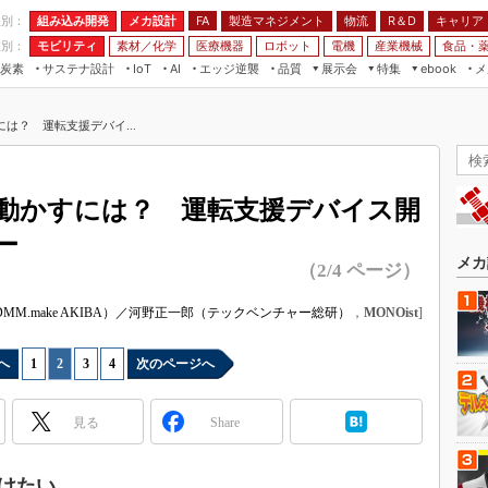
程別：
組み込み開発
メカ設計
製造マネジメント
物流
R＆D
キャリア
FA
業別：
モビリティ
素材／化学
医療機器
ロボット
電機
産業機械
食品・
炭素
サステナ設計
エッジ逆襲
品質
展示会
特集
メ
IoT
AI
ebook
伝承
組み込み開発
CEATEC
読者調査まとめ
編集後記
には？ 運転支援デバイ...
JIMTOF
保全
メカ設計
つながるクルマ
組込み/エッジ コンピューティング
ス
 AI
製造マネジメント
5G
）
展＆IoT/5Gソリューション展
VR／AR
FA
を動かすには？ 運転支援デバイス開
IIFES
モビリティ
フィールドサービス
ー
国際ロボット展
素材／化学
FPGA
メカ
（2/4 ページ）
ジャパンモビリティショー
組み込み画像技術
TECHNO-FRONTIER
MM.make AKIBA）／河野正一郎（テックベンチャー総研）
，
MONOist
]
組み込みモデリング
人テク展
Windows Embedded
へ
1
|
2
|
3
|
4
次のページへ
スマート工場EXPO
車載ソフト開発
EdgeTech+
見る
Share
ISO26262
日本ものづくりワールド
無償設計ツール
AUTOMOTIVE WORLD
けたい