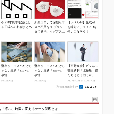
令和8年熊本地震によ
新型コロナで深刻なマ
【レベル14】生成AI
る工場への影響まとめ
スク不足を3Dプリン
を味方に、3D CADを
タで解消、イグアスが
使いこなそう！
3Dマスクを開発
堅牢さ・コスパだけじ
堅牢さ・コスパだけじ
【西野亮廣】ビジネス
ゃない最新「arrows」
ゃない最新「arrows」
書最新刊『北極星 僕
事情
事情
たちはどう働くか』
PR(arrows)
PR(arrows)
PR(FINCHI on GOETHE)
Recommended by
PR
を「学ぶ」時間に変えるデータ管理とは