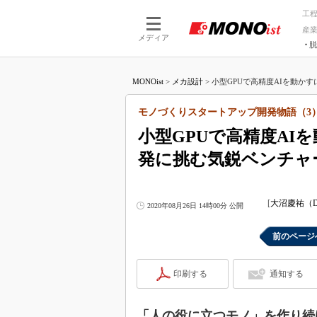
工
産
メディア
脱
つながる技術
AI×技術
MONOist
>
メカ設計
>
小型GPUで高精度AIを動かす
つながる工場
AI×設備
つながるサービ
Physical
モノづくりスタートアップ開発物語（3
小型GPUで高精度AI
発に挑む気鋭ベンチャ
[
大沼慶祐（D
2020年08月26日 14時00分 公開
前のページ
印刷する
通知する
「人の役に立つモノ」を作り続