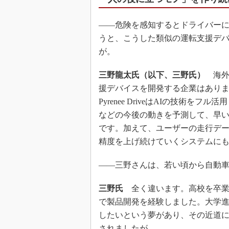
――危険を感知するとドライバーにアラ
うと、こうした類似の運転支援デ
が。
三野龍太氏（以下、三野氏）
海外
援デバイスを開発する企業はあり
Pyrenee DriveはAIの技術
などの今後の動きを予測して、早
です。加えて、ユーザーの走行デー
精度を上げ続けていくシステムに
――三野さんは、若い頃から自動
三野氏
全く違います。高校を卒業
で製品開発を経験しました。大学
したいという夢があり、その近道
されましたが。