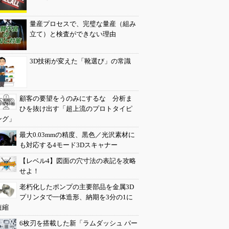
量産プロセスで、完璧な量産（組み
立て）と検査ができない理由
3D技術が変えた「靴選び」の常識
顧客の要望をうのみにするな 分析ま
ひを抜け出す「超上流のプロトタイピ
ング」
最大0.03mmの精度、黒色／光沢素材に
も対応する4モード3Dスキャナー
【レベル4】図面の穴寸法の表記を攻略
せよ！
老朽化したポンプの主要部品を金属3D
プリンタで一体造形、納期を3分の1に
短縮
6枚刃を搭載した新「ラムダッシュ パー