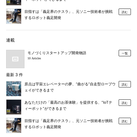
目指すは「義足界のテスラ」、元ソニー技術者が挑戦
読む
するロボット義足開発
連載
モノづくりスタートアップ開発物語
一覧
10 Articles
最新 3 件
原点は宇宙エレベーターの夢、“曲がる”自走型ロープウ
読む
ェイができるまで
あなただけの「最高のお茶体験」を提供する、“IoTテ
読む
ィーポット”ができるまで
目指すは「義足界のテスラ」、元ソニー技術者が挑戦
読む
するロボット義足開発