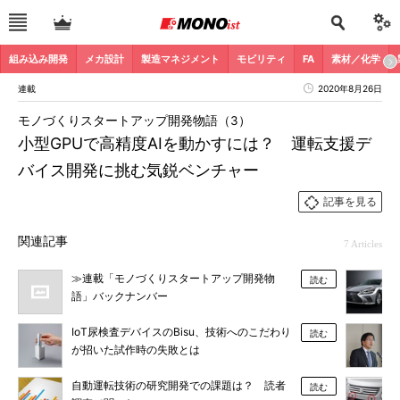
組み込み開発
メカ設計
製造マネジメント
モビリティ
FA
素材／化学
連載
2020年8月26日
モノづくりスタートアップ開発物語（3）
小型GPUで高精度AIを動かすには？ 運転支援デ
バイス開発に挑む気鋭ベンチャー
記事を見る
関連記事
7 Articles
≫連載「モノづくりスタートアップ開発物
読む
語」バックナンバー
IoT尿検査デバイスのBisu、技術へのこだわり
読む
が招いた試作時の失敗とは
自動運転技術の研究開発での課題は？ 読者
読む