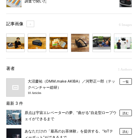
調査で聞いた
記事画像
＋
6 Images
1
2
3
4
5
6
著者
1 Authors
大沼慶祐（DMM.make AKIBA）／河野正一郎（テッ
一覧
クベンチャー総研）
10 Articles
最新 3 件
原点は宇宙エレベーターの夢、“曲がる”自走型ロープウ
読む
ェイができるまで
あなただけの「最高のお茶体験」を提供する、“IoTテ
読む
ィーポット”ができるまで