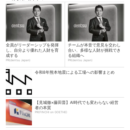
全員がリーダーシップを発揮
チームが本音で意見を交わし
し、自分より優れた人財を育
合い、多様な人財が挑戦でき
成する
る組織へ
PR(dentsu Japan)
PR(dentsu Japan)
令和8年熊本地震による工場への影響まとめ
【見城徹×藤田晋】AI時代でも変わらない経営
者の本質
PR(FINCHI on GOETHE)