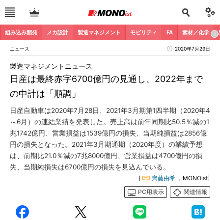
組み込み開発
メカ設計
製造マネジメント
モビリティ
FA
素材／化学
ニュース
2020年7月29日
製造マネジメントニュース
日産は最終赤字6700億円の見通し、2022年まで
の中計は「順調」
日産自動車は2020年7月28日、2021年3月期第1四半期（2020年4
～6月）の連結業績を発表した。売上高は前年同期比50.5％減の1
兆1742億円、営業損益は1539億円の損失、当期純損益は2856億
円の損失となった。2021年3月期通期（2020年度）の業績予想
は、前期比21.0％減の7兆8000億円、営業損益は4700億円の損
失、当期純損失は6700億円の損失を見込んでいる。
[
齊藤由希
，MONOist]
PC用表示
関連情報