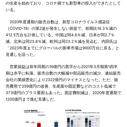
の生産を始めており、コロナ禍でも新型車の投入ができたとして
いる。
2020年度通期の販売台数は、新型コロナウイルス感染症
（COVID-19）の第2波が発生しない前提で、前期比16.3％減の
412.5万台を計画している。中国は同4.6％減、日本が同2.7％
減、北米は同23.8％減、欧州は同23.2％減を見込む。内田氏は
「2023年度までにグローバルの新車市場は9000万台に戻る」と
見通しを語った。
営業損益は前年同期の16億円の黒字から2021年3月期第1四半
期は赤字に転落。販売台数の大幅減や部品販売の減少、連結販売
会社の業績悪化により2322億円のマイナスとなった。ただ、販
売費用で359億円の改善、生産面や固定費などのコスト低減で
373億円のプラス要因もあった。固定費削減は、2020年度通期で
1205億円まで進む見通しだ。