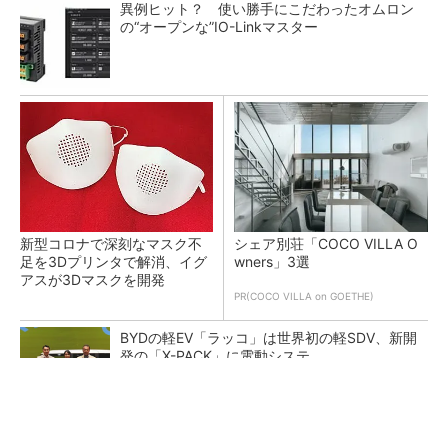
異例ヒット？ 使い勝手にこだわったオムロン
の“オープンな”IO-Linkマスター
新型コロナで深刻なマスク不
シェア別荘「COCO VILLA O
足を3Dプリンタで解消、イグ
wners」3選
アスが3Dマスクを開発
PR(COCO VILLA on GOETHE)
BYDの軽EV「ラッコ」は世界初の軽SDV、新開
発の「X-PACK」に電動システ...
ペロブスカイト太陽電池の量産に有効なイン