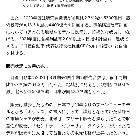
2020年4〜6月の業績（左）と販売台数の実績（右）（クリ
ックして拡大） 出典：日産自動車
また、2020年度は研究開発費が前期比2.7％減の5300億円、設
備投資が同13.5％減の4400億円を計画する。事業構造改革計画
においてコアとなる地域やモデルに投資し、持続的な成長につな
げる。2021年度に営業利益率2.0％以上を目指す計画も「達成で
きる」（日産自動車 代表執行役社長兼CEOの内田誠氏）と自信
を見せる。
販売状況に改善の兆し
日産自動車の2021年3月期第1四半期の販売台数は、前年同期
比47.7％減の64.3万台だった。地域別に見ると、欧州が同60.1％
減、北米が同50.8％減、日本が同33.7％減となった。
販売は減少したものの、日本では10年ぶりのブランニューモデ
ルとなる「キックス」の投入によって、課題となっていた登録車
の市場シェアが改善。北米は、フリート販売を減らしたことで収
益性が改善、「セントラ」「ヴァーサ」「タイタン」といったモ
デルが販売をけん引して台当たりの販売価格が上昇したという。