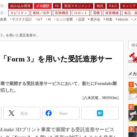
程別：
組み込み開発
メカ設計
製造マネジメント
物流
R＆D
キャリア
FA
業別：
モビリティ
素材／化学
医療機器
ロボット
電機
産業機械
食品・
炭素
サステナ設計
エッジ逆襲
品質
展示会
特集
メ
IoT
AI
ebook
伝承
組み込み開発
CEATEC
読者調査まとめ
編集後記
rm 3」を用いた受託造形サ...
JIMTOF
保全
メカ設計
つながるクルマ
組込み/エッジ コンピューティング
ス
 AI
製造マネジメント
5G
展＆IoT/5Gソリューション展
VR／AR
FA
ンタ「Form 3」を用いた受託造形サー
IIFES
モビリティ
フィールドサービス
国際ロボット展
素材／化学
FPGA
メカ
ジャパンモビリティショー
組み込み画像技術
ント事業で展開する受託造形サービスにおいて、新たにFormlabs製
TECHNO-FRONTIER
対応した。
組み込みモデリング
人テク展
[
八木沢篤
，
MONOist
]
Windows Embedded
スマート工場EXPO
車載ソフト開発
見る
Share
EdgeTech+
ISO26262
日本ものづくりワールド
DMM.make 3Dプリント事業で展開する受託造形サービス
無償設計ツール
AUTOMOTIVE WORLD