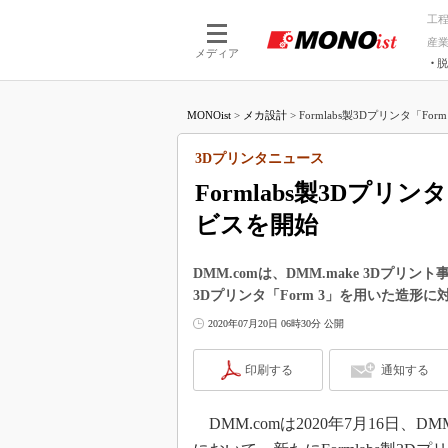
工
産
メディア
脱
つながる技術
AI×技術
MONOist
>
メカ設計
>
Formlabs製3Dプリンタ「Fo
つながる工場
AI×設備
つながるサービ
Physical
3Dプリンタニュース
Formlabs製3Dプリ
ビスを開始
DMM.comは、DMM.make 3Dプリ
3Dプリンタ「Form 3」を用いた造形に
2020年07月20日 06時30分 公開
印刷する
通知する
DMM.comは2020年7月16日、