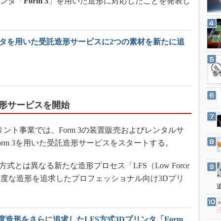
リンタ「
Form 3
」を用いた造形に対応したことを発表し
3Dプリンタ
産業オープンネット展
デジタルツインとCAE
S＆OP
ンタを用いた受託造形サービスに2つの素材を新たに追
インダストリー4.0
イノベーション
製造業ビッグデータ
メイドインジャパン
形サービスを開始
植物工場
知財マネジメント
プリント事業では、Form 3の装置販売およびレンタルサ
海外生産
rm 3を用いた受託造形サービスをスタートする。
グローバル設計・開発
方式とは異なる新たな造形プロセス「LFS（Low Force
制御セキュリティ
採用し、高精度な造形を追求したプロフェッショナル向け3Dプリ
新型コロナへの対応
高精度造形をさらに追求したLFS方式3Dプリンタ「Form