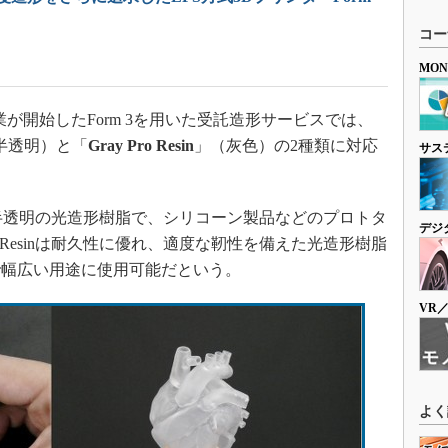
コー
MO
事業が開始したForm 3を用いた受託造形サービスでは、
半透明）と「
Gray Pro Resin
」（灰色）の2種類に対応
サス
を備えた半透明の光造形樹脂で、シリコーン製品などのプロトタ
デジ
o Resinは耐久性に優れ、適度な靭性を備えた光造形樹脂
で幅広い用途に使用可能だという。
VR
よく