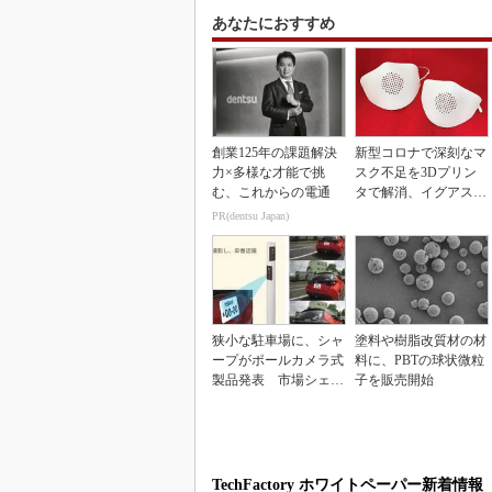
あなたにおすすめ
創業125年の課題解決
新型コロナで深刻なマ
力×多様な才能で挑
スク不足を3Dプリン
む、これからの電通
タで解消、イグアスが
3Dマスクを開発
PR(dentsu Japan)
狭小な駐車場に、シャ
塗料や樹脂改質材の材
ープがポールカメラ式
料に、PBTの球状微粒
製品発表 市場シェア
子を販売開始
10％目指す
TechFactory ホワイトペーパー新着情報