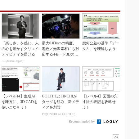
「楽しさ」を感じ、人
最大0.03mmの精度、
幾何公差の基準「デー
の心を動かすクリエイ
黒色／光沢素材にも対
タム」を理解しよう
ティビティを届ける
応する4モード3Dスキ
ャナー
PR(dentsu Japan)
【レベル14】生成AI
GOETHEとFINCHIが
【レベル4】図面の穴
を味方に、3D CADを
タッグを組み、新メデ
寸法の表記を攻略せ
使いこなそう！
ィアを創設
よ！
PR(FINCHI on GOETHE)
Recommended by
PR