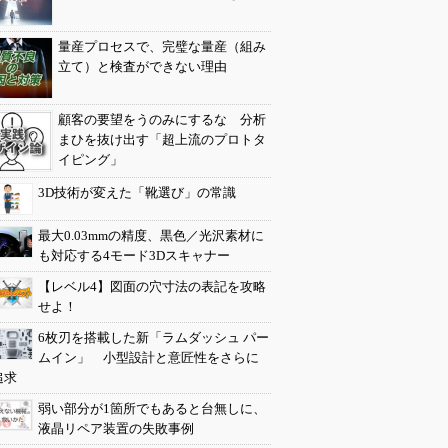
量産プロセスで、完璧な量産（組み
立て）と検査ができない理由
顧客の要望をうのみにするな 分析
まひを抜け出す「超上流のプロトタ
イピング」
3D技術が変えた「靴選び」の常識
最大0.03mmの精度、黒色／光沢素材に
も対応する4モード3Dスキャナー
【レベル4】図面の穴寸法の表記を攻略
せよ！
6枚刃を搭載した新「ラムダッシュ パー
ムイン」 小型設計と意匠性をさらに
追求
弱い部分が1箇所でもあると台無しに、
液晶リペア装置の失敗事例