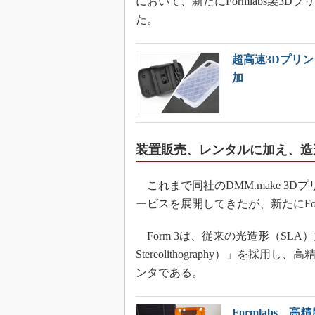
において、新たにFormlabs製3Dプ
た。
超高速3Dプリ
加
装置販売、レンタルに加え、造
これまで同社のDMM.make 3D
ービスを展開してきたが、新たにFo
Form 3は、従来の光造形（SLA）
Stereolithography）」を
ンタである。
Formlabs、