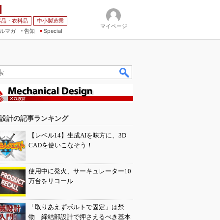
薬品・衣料品
中小製造業
マイページ
ルマガ
告知
Special
設計の記事ランキング
【レベル14】生成AIを味方に、3D
CADを使いこなそう！
使用中に発火、サーキュレーター10
万台をリコール
「取りあえずボルトで固定」は禁
物 締結部設計で押さえるべき基本