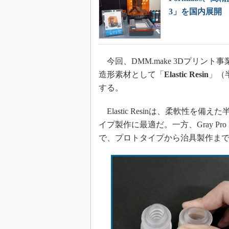
3」を国内展開
今回、DMM.make 3Dプリント
造形素材として「
Elastic Resin
」（
する。
Elastic Resinは、柔軟性
イプ製作に最適だ。一方、Gray Pr
で、プロトタイプから治具製作ま