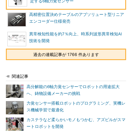
定する6軸力覚センサー
高精密位置決めテーブルのアブソリュート型リニア
エンコーダー仕様発売
異常検知性能を約7％向上、時系列波形異常検知AI
技術を開発
過去の連載記事が 1766 件あります
関連記事
高分解能の6軸力覚センサーでロボットの用途拡大
へ、鋳物設備メーカーの挑戦
力覚センサー搭載ロボットのプログラミング、実機レ
ス機械学習で最適化
カステラなど柔らかいモノもつかむ、アズビルがスマ
ートロボットを開発