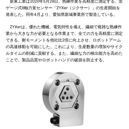
新東工業は2020年5月29日、熟練作業を高精度に測定する、歪
ゲージ式6軸力覚センサー「ZYXer（ジクサー）」の生産開始を
発表した。同年4月より、愛知県新城事業所で製造している。
ZYXerは、優れた機械、電気特性を備え、繊細で複雑な熟練作
業から大きな力が必要となる作業まで、全ての力を高精度に測定
できる。耐モーメントを他社比2倍に向上させ、ロボットアーム
の高速移動を可能にした。これにより、生産数量の増加やサイク
ルタイムの削減に貢献する。また、繊細な力の検出能力を高めた
ことで、製品品質やロボットハンドの破損を防止する。