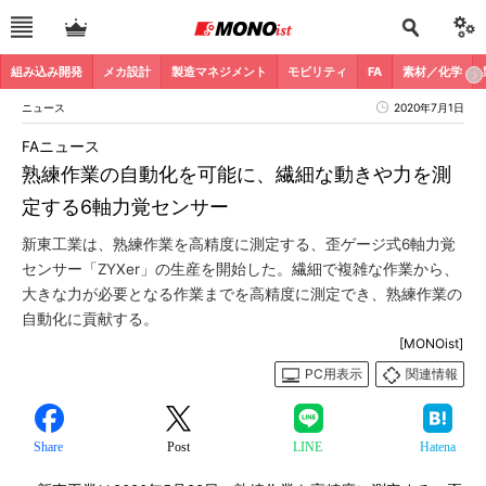
組み込み開発
メカ設計
製造マネジメント
モビリティ
FA
素材／化学
ニュース
2020年7月1日
FAニュース
熟練作業の自動化を可能に、繊細な動きや力を測
定する6軸力覚センサー
新東工業は、熟練作業を高精度に測定する、歪ゲージ式6軸力覚
センサー「ZYXer」の生産を開始した。繊細で複雑な作業から、
大きな力が必要となる作業までを高精度に測定でき、熟練作業の
自動化に貢献する。
[MONOist]
PC用表示
関連情報
Share
Post
LINE
Hatena