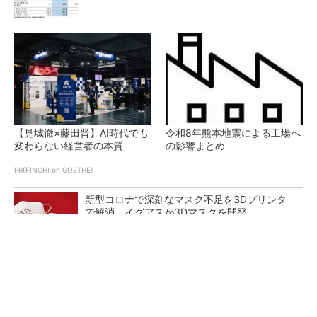
【見城徹×藤田晋】AI時代でも
令和8年熊本地震による工場へ
変わらない経営者の本質
の影響まとめ
PR(FINCHI on GOETHE)
新型コロナで深刻なマスク不足を3Dプリンタ
で解消、イグアスが3Dマスクを開発
【レベル14】生成AIを味方に、3D CADを使い
こなそう！