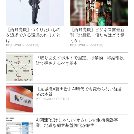
【西野亮廣】つくりたいもの
【西野亮廣】ビジネス書最新
を追求できる環境の作り方と
刊『北極星 僕たちはどう働
は
くか』
PR(FINCHI on GOETHE)
PR(FINCHI on GOETHE)
「取りあえずボルトで固定」は禁物 締結部設
計で押さえるべき基本
【見城徹×藤田晋】AI時代でも変わらない経営
者の本質
PR(FINCHI on GOETHE)
AI関連“だけじゃない”オムロンの制御機器事
業、地道な顧客基盤強化が結実