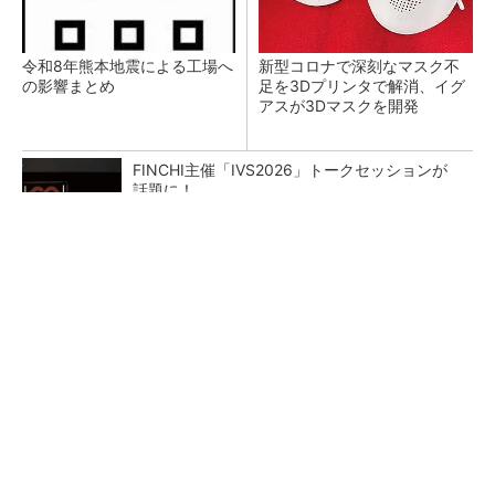
令和8年熊本地震による工場へ
新型コロナで深刻なマスク不
の影響まとめ
足を3Dプリンタで解消、イグ
アスが3Dマスクを開発
FINCHI主催「IVS2026」トークセッションが
話題に！
PR(FINCHI on GOETHE)
【レベル14】生成AIを味方に、3D CADを使い
こなそう！
狭小な駐車場に、シャープがポールカメラ式製
品発表 市場シェア10％目指す