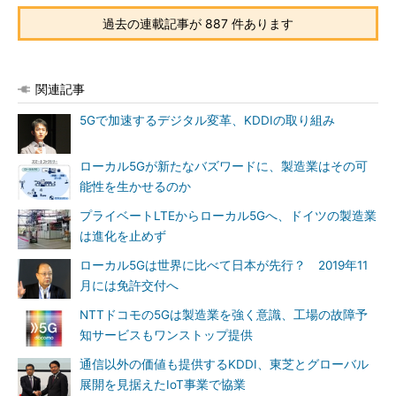
過去の連載記事が 887 件あります
関連記事
5Gで加速するデジタル変革、KDDIの取り組み
ローカル5Gが新たなバズワードに、製造業はその可
能性を生かせるのか
プライベートLTEからローカル5Gへ、ドイツの製造業
は進化を止めず
ローカル5Gは世界に比べて日本が先行？ 2019年11
月には免許交付へ
NTTドコモの5Gは製造業を強く意識、工場の故障予
知サービスもワンストップ提供
通信以外の価値も提供するKDDI、東芝とグローバル
展開を見据えたIoT事業で協業