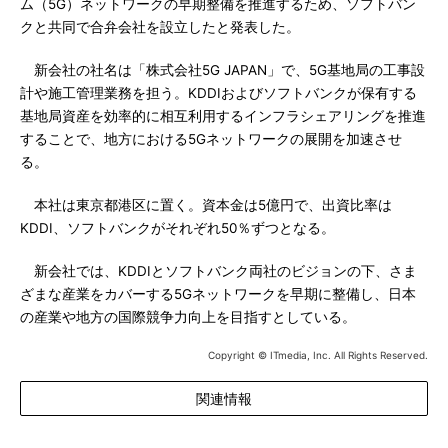
ム（5G）ネットワークの早期整備を推進するため、ソフトバン
クと共同で合弁会社を設立したと発表した。
新会社の社名は「株式会社5G JAPAN」で、5G基地局の工事設
計や施工管理業務を担う。KDDIおよびソフトバンクが保有する
基地局資産を効率的に相互利用するインフラシェアリングを推進
することで、地方における5Gネットワークの展開を加速させ
る。
本社は東京都港区に置く。資本金は5億円で、出資比率は
KDDI、ソフトバンクがそれぞれ50％ずつとなる。
新会社では、KDDIとソフトバンク両社のビジョンの下、さま
ざまな産業をカバーする5Gネットワークを早期に整備し、日本
の産業や地方の国際競争力向上を目指すとしている。
Copyright © ITmedia, Inc. All Rights Reserved.
関連情報