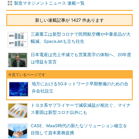
製造マネジメントニュース 連載一覧
新しい連載記事が 1427 件あります
三菱重工は新型コロナで民間航空機や中量産品が大
幅減、SpaceJetも立ち往生
日本電産は売上半減でも営業黒字の体制へ、20年度
は増益を宣言
地方における5Gネットワーク早期整備のための合
弁会社設立
トヨタ系サプライヤーで減収減益が相次ぐ、マイナ
ス要因は新型コロナ以外にも
CASE、MaaS時代の新たなソリューション確立を
目指して資本業務提携