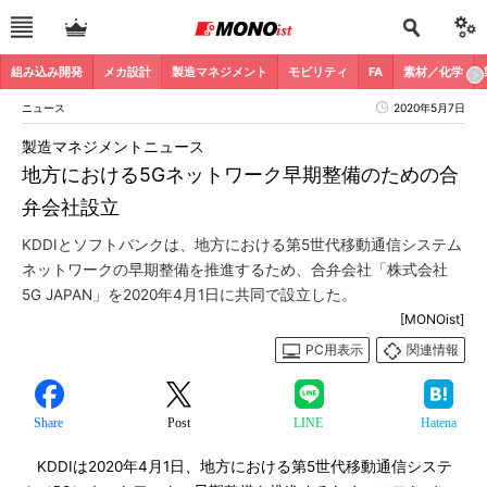
組み込み開発
メカ設計
製造マネジメント
モビリティ
FA
素材／化学
ニュース
2020年5月7日
製造マネジメントニュース
地方における5Gネットワーク早期整備のための合
弁会社設立
KDDIとソフトバンクは、地方における第5世代移動通信システム
ネットワークの早期整備を推進するため、合弁会社「株式会社
5G JAPAN」を2020年4月1日に共同で設立した。
[MONOist]
PC用表示
関連情報
Share
Post
LINE
Hatena
KDDIは2020年4月1日、地方における第5世代移動通信システ