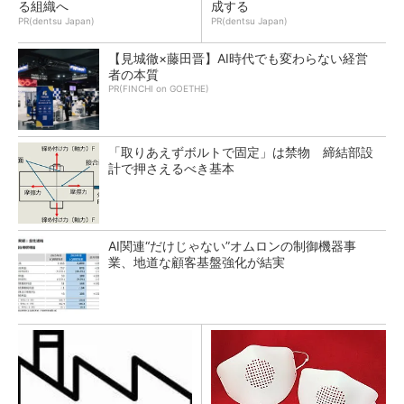
る組織へ
成する
PR(dentsu Japan)
PR(dentsu Japan)
【見城徹×藤田晋】AI時代でも変わらない経営
者の本質
PR(FINCHI on GOETHE)
「取りあえずボルトで固定」は禁物 締結部設
計で押さえるべき基本
AI関連“だけじゃない”オムロンの制御機器事
業、地道な顧客基盤強化が結実