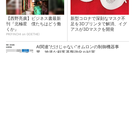
【西野亮廣】ビジネス書最新
新型コロナで深刻なマスク不
刊『北極星 僕たちはどう働
足を3Dプリンタで解消、イグ
くか』
アスが3Dマスクを開発
PR(FINCHI on GOETHE)
AI関連“だけじゃない”オムロンの制御機器事
業、地道な顧客基盤強化が結実
【レベル14】生成AIを味方に、3D CADを使い
こなそう！
「取りあえずボルトで固定」は禁物 締結部設
計で押さえるべき基本