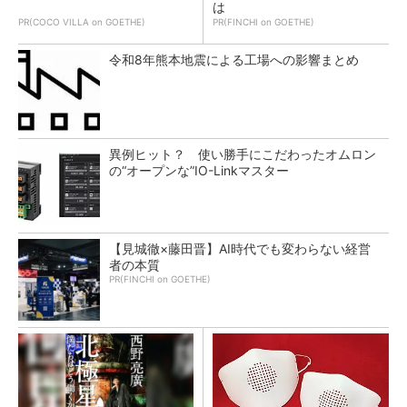
は
PR(COCO VILLA on GOETHE)
PR(FINCHI on GOETHE)
令和8年熊本地震による工場への影響まとめ
異例ヒット？ 使い勝手にこだわったオムロン
の“オープンな”IO-Linkマスター
【見城徹×藤田晋】AI時代でも変わらない経営
者の本質
PR(FINCHI on GOETHE)