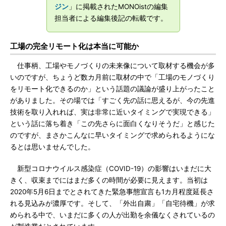
ジン
」に掲載されたMONOistの編集
担当者による編集後記の転載です。
工場の完全リモート化は本当に可能か
仕事柄、工場やモノづくりの未来像について取材する機会が多
いのですが、ちょうど数カ月前に取材の中で「工場のモノづくり
をリモート化できるのか」という話題の議論が盛り上がったこと
がありました。その場では「すごく先の話に思えるが、今の先進
技術を取り入れれば、実は非常に近いタイミングで実現できる」
という話に落ち着き「この先さらに面白くなりそうだ」と感じた
のですが、まさかこんなに早いタイミングで求められるようにな
るとは思いませんでした。
新型コロナウイルス感染症（COVID-19）の影響はいまだに大
きく、収束までにはまだ多くの時間が必要に見えます。当初は
2020年5月6日までとされてきた緊急事態宣言も1カ月程度延長さ
れる見込みが濃厚です。そして、「外出自粛」「自宅待機」が求
められる中で、いまだに多くの人が出勤を余儀なくされているの