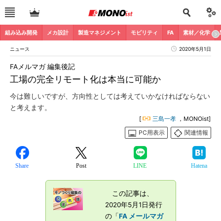
組み込み開発
メカ設計
製造マネジメント
モビリティ
FA
素材／化学
ニュース
2020年5月1日
FAメルマガ 編集後記
工場の完全リモート化は本当に可能か
今は難しいですが、方向性としては考えていかなければならない
と考えます。
[
三島一孝
，MONOist]
PC用表示
関連情報
Share
Post
LINE
Hatena
この記事は、
2020年5月1日発行
の「
FA メールマガ