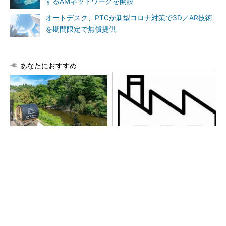
するAMネットワークを開設
オートデスク、PTCが新型コロナ対策で3D／AR技術
を期間限定で無償提供
あなたにおすすめ
シェア別荘「COCO VILLA O
令和8年熊本地震による工場へ
wners」3選
の影響まとめ
PR(COCO VILLA on GOETHE)
【西野亮廣】つくりたいものを追求できる環境
の作り方とは
PR(FINCHI on GOETHE)