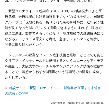
3Dプリンタ用データ（STLファイル）が公開されている。
新型コロナウイルス感染症（COVID-19）の感染拡大による医
療危機、医療現場における防護具不足などの状況を受け、同研究
グループは「現地にある、ありふれたものを材料に、近年安く性
能が良くなった3Dプリンタで印刷できるようにすれば、現地で
簡単に調達、製作できるようになり、地球規模での課題解決につ
ながる」（リリース原文）と考え、急きょシャルマンと連携し、
開発に取り組んだという。
シャルマンの豊富なフレーム造形技術と経験、どこにでもある
クリアファイルをシールドに転用するというユニークなアイデア
を融合し、大阪大学のバーチャルエンジニアリング技術を駆使す
ることで、着想からわずか3日間という短期間での開発に成功し
たとしている。
⇒ 特設サイト「新型コロナウイルス 製造業が直面する未曾有
の試練」公開中
Copyright © ITmedia, Inc. All Rights Reserved.