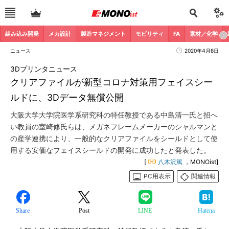
組み込み開発
メカ設計
製造マネジメント
モビリティ
FA
素材／化学
ニュース
2020年4月8日
3Dプリンタニュース
クリアファイルが新型コロナ対策用フェイスシー
ルドに、3Dデータ無償公開
大阪大学大学院医学系研究科の特任教授である中島清一氏と招へ
い教員の室崎修氏らは、メガネフレームメーカーのシャルマンと
の産学連携により、一般的なクリアファイルをシールドとして使
用する安価なフェイスシールドの開発に成功したと発表した。
[
八木沢篤
，MONOist]
PC用表示
関連情報
Share
Post
LINE
Hatena