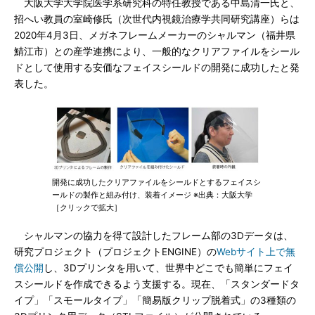
大阪大学大学院医学系研究科の特任教授である中島清一氏と、
招へい教員の室崎修氏（次世代内視鏡治療学共同研究講座）らは
2020年4月3日、メガネフレームメーカーのシャルマン（福井県
鯖江市）との産学連携により、一般的なクリアファイルをシール
ドとして使用する安価なフェイスシールドの開発に成功したと発
表した。
開発に成功したクリアファイルをシールドとするフェイスシ
ールドの製作と組み付け、装着イメージ ※出典：大阪大学
［クリックで拡大］
シャルマンの協力を得て設計したフレーム部の3Dデータは、
研究プロジェクト（プロジェクトENGINE）の
Webサイト上で無
償公開
し、3Dプリンタを用いて、世界中どこでも簡単にフェイ
スシールドを作成できるよう支援する。現在、「スタンダードタ
イプ」「スモールタイプ」「簡易版クリップ脱着式」の3種類の