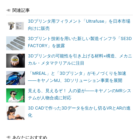
関連記事
3Dプリンタ用フィラメント「Ultrafuse」を日本市場
向けに販売
3Dプリント技術を用いた新しい製造インフラ「SE3D
FACTORY」を披露
3Dプリンタの可能性を引き上げる材料×構造、メカニ
カル・メタマテリアルに注目
「MREAL」と「3Dプリンタ」がモノづくりを加速
――キヤノンMJ、3Dソリューション事業を展開
見える、見えるぞ！ 人の姿が――キヤノンのMRシス
テムが人物合成に対応
3D CADで作った3Dデータを生かし切るVRとARの進
化
あなたにおすすめ