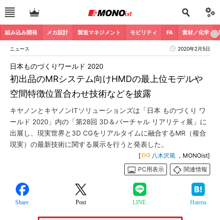
組み込み開発
メカ設計
製造マネジメント
モビリティ
FA
素材／化学
ニュース
2020年2月5日
日本ものづくりワールド 2020
初出品のMRシステム向けHMDの最上位モデルや
空間特徴位置合わせ技術などを披露
キヤノンとキヤノンITソリューションズは「日本 ものづくり ワ
ールド 2020」内の「第28回 3D＆バーチャル リアリティ展」に
出展し、現実世界と3D CGをリアルタイムに融合するMR（複合
現実）の最新技術に関する展示を行うと発表した。
[
八木沢篤
，MONOist]
PC用表示
関連情報
Share
Post
LINE
Hatena