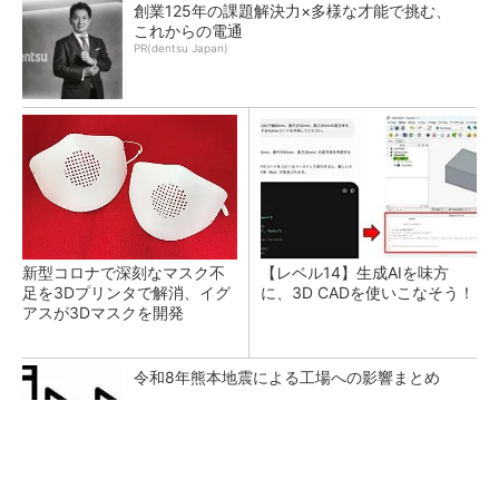
創業125年の課題解決力×多様な才能で挑む、
これからの電通
PR(dentsu Japan)
新型コロナで深刻なマスク不
【レベル14】生成AIを味方
足を3Dプリンタで解消、イグ
に、3D CADを使いこなそう！
アスが3Dマスクを開発
令和8年熊本地震による工場への影響まとめ
20代が成長できる企業1位。その育て方