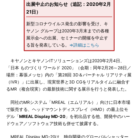
出展中止のお知らせ（追記：2020年2月
21日）
新型コロナウイルス発生の影響を受け、キ
ヤノン グループは2020年3月末までの各種
展示会への出展、セミナーの開催を中止す
る旨を発表している。
⇒詳細はこちら
キヤノンとキヤノンITソリューションズは2020年2月4日、
「日本 ものづくり ワールド 2020」（会期：同年2月26～28日／
場所：幕張メッセ）内の「第28回 3D＆バーチャル リアリティ展
（IVR）」に出展し、現実世界と3D CGをリアルタイムに融合す
るMR（複合現実）の最新技術に関する展示を行うと発表した。
同社のMRシステム「MREAL（エムリアル）」向けに日本市場
で販売する、ヘッドマウントディスプレイ（HMD）の最上位モ
デル「
MREAL Display MD-20
」を初出品する他、開発中のハー
ドウェア／ソフトウェア技術も併せて披露する。
MREAL Display MD-20は、独自開発のグローバルシャッター