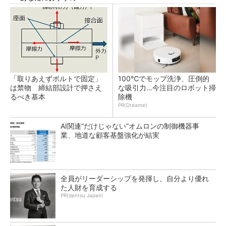
「取りあえずボルトで固定」
100℃でモップ洗浄、圧倒的
は禁物 締結部設計で押さえ
な吸引力…今注目のロボット掃
るべき基本
除機
PR(Dreame)
AI関連“だけじゃない”オムロンの制御機器事
業、地道な顧客基盤強化が結実
全員がリーダーシップを発揮し、自分より優れ
た人財を育成する
PR(dentsu Japan)