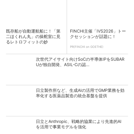
既存船が自動運航船に！「第
FINCHI主催「IVS2026」トー
二ほくれん丸」の操舵室に見
クセッションが話題に！
るレトロフィットの妙
PR(FINCHI on GOETHE)
次世代アイサイト向けSoCの半導体IPをSUBAR
Uが独自開発、ASIL-Cの認...
日立製作所など、生成AIの活用でGMP業務を効
率化する医薬品製造の統合基盤を提供
日立とAnthropic、戦略的協業により先進的AI
を活用で事業モデルを強化