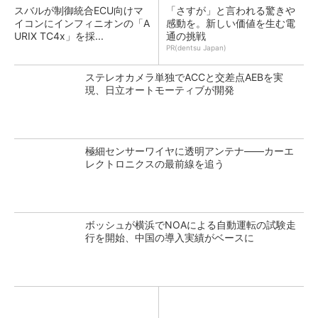
スバルが制御統合ECU向けマ
「さすが」と言われる驚きや
イコンにインフィニオンの「A
感動を。新しい価値を生む電
URIX TC4x」を採...
通の挑戦
PR(dentsu Japan)
ステレオカメラ単独でACCと交差点AEBを実
現、日立オートモーティブが開発
極細センサーワイヤに透明アンテナ――カーエ
レクトロニクスの最前線を追う
ボッシュが横浜でNOAによる自動運転の試験走
行を開始、中国の導入実績がベースに