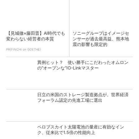
【見城徹×藤田晋】AI時代でも
ソニーグループはイメージセ
変わらない経営者の本質
ンサーが過去最高益、熊本地
震の影響も限定的
PR(FINCHI on GOETHE)
異例ヒット？ 使い勝手にこだわったオムロン
の“オープンな”IO-Linkマスター
日立の米国のストレージ製造拠点が、世界経済
フォーラム認定の先進工場に選出
ペロブスカイト太陽電池の量産に有効なイン
ク、従来比で1.5倍の性能向上