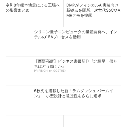
令和8年熊本地震による工場へ
DMPがフィジカルAI実装向け
の影響まとめ
新拠点を開所、次世代SoCやA
MRデモを披露
シリコン量子コンピュータの量産開発へ、イン
テルの18Aプロセスを活用
【西野亮廣】ビジネス書最新刊『北極星 僕た
ちはどう働くか』
PR(FINCHI on GOETHE)
6枚刃を搭載した新「ラムダッシュ パームイ
ン」 小型設計と意匠性をさらに追求