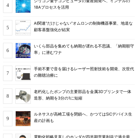
シリコン量子コンピュータの量産開発へ、インテルの
18Aプロセスを活用
AI関連“だけじゃない”オムロンの制御機器事業、地道な
顧客基盤強化が結実
いくら部品を集めても納期が遅れる不思議、「納期順守
率」に潜むワナ
手術不要で音を届けるレーザー照射技術を開発、次世代
の難聴治療に
老朽化したポンプの主要部品を金属3Dプリンタで一体
造形、納期を3分の1に短縮
ルネサスが高崎工場を閉鎖へ、かつてはSiCデバイス生
産の計画も
電動化戦略見直しのホンダが四半期営業利益で過去最