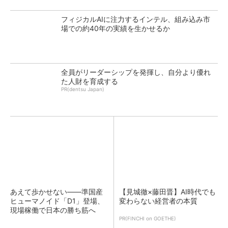
フィジカルAIに注力するインテル、組み込み市
場での約40年の実績を生かせるか
全員がリーダーシップを発揮し、自分より優れ
た人財を育成する
PR(dentsu Japan)
あえて歩かせない――準国産
【見城徹×藤田晋】AI時代でも
ヒューマノイド「D1」登場、
変わらない経営者の本質
現場稼働で日本の勝ち筋へ
PR(FINCHI on GOETHE)