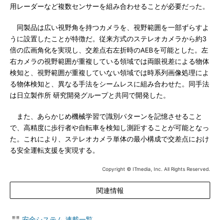
用レーダーなど複数センサーを組み合わせることが必要だった。
同製品は広い視野角を持つカメラを、視野範囲を一部ずらすよ
うに設置したことが特徴だ。従来方式のステレオカメラから約3
倍の広画角化を実現し、交差点右左折時のAEBを可能とした。左
右カメラの視野範囲が重複している領域では両眼視差による物体
検知と、視野範囲が重複していない領域では時系列画像処理によ
る物体検知と、異なる手法をシームレスに組み合わせた。同手法
は日立製作所 研究開発グループと共同で開発した。
また、あらかじめ機械学習で識別パターンを記憶させること
で、高精度に歩行者や自転車を検知し測距することが可能となっ
た。これにより、ステレオカメラ単体の最小構成で交差点におけ
る安全運転支援を実現する。
Copyright © ITmedia, Inc. All Rights Reserved.
関連情報
安全システム 連載一覧