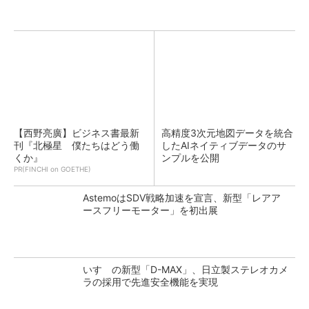
【西野亮廣】ビジネス書最新
高精度3次元地図データを統合
刊『北極星 僕たちはどう働
したAIネイティブデータのサ
くか』
ンプルを公開
PR(FINCHI on GOETHE)
AstemoはSDV戦略加速を宣言、新型「レアア
ースフリーモーター」を初出展
いすゞの新型「D-MAX」、日立製ステレオカメ
ラの採用で先進安全機能を実現