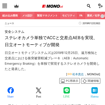
組み込み開発
メカ設計
製造マネジメント
モビリティ
FA
素材／化学
ニュース
2019年12月26日
安全システム
ステレオカメラ単独でACCと交差点AEBを実現、
日立オートモーティブが開発
日立オートモティブシステムズは2019年12月25日、遠方検知と
交差点における衝突被害軽減ブレーキ（AEB：Automatic
Emergency Braking）を単独で実現するステレオカメラを開発し
たと発表した。
[
松本貴志
，MONOist]
PC用表示
関連情報
Share
Post
LINE
Hatena