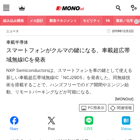
組み込み開発
メカ設計
製造マネジメント
モビリティ
FA
素材／化学
ニュース
2019年12月2日
車載半導体
スマートフォンがクルマの鍵になる、車載超広帯
域無線ICを発表
NXP Semiconductorsは、スマートフォンを車の鍵として使える
新しい車載超広帯域無線IC「NCJ29D5」を発表した。同無線技
術を搭載することで、ハンズフリーでのドア開閉やエンジン始
動、リモートパーキングなどが可能になる。
[MONOist]
PC用表示
関連情報
Share
Post
LINE
Hatena