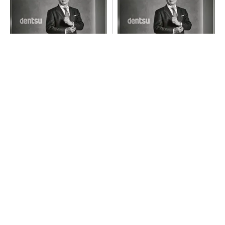
全員がリーダーシップを発揮
チームが本音で意見を交わし
し、自分より優れた人財を育
合い、多様な人財が挑戦でき
成する
る組織へ
PR(dentsu Japan)
PR(dentsu Japan)
シェア別荘「COCO VILLA Owners」3選
PR(COCO VILLA on GOETHE)
「取りあえずボルトで固定」は禁物 締結部設
計で押さえるべき基本
AI関連“だけじゃない”オムロンの制御機器事
業、地道な顧客基盤強化が結実