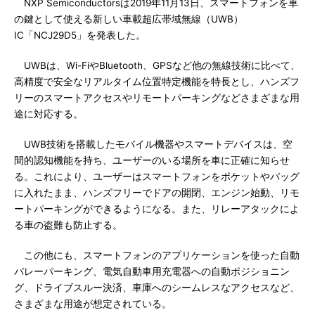
NXP Semiconductorsは2019年11月13日、スマートフォンを車
の鍵として使える新しい車載超広帯域無線（UWB）
IC「NCJ29D5」を発表した。
UWBは、Wi-FiやBluetooth、GPSなど他の無線技術に比べて、
高精度で安全なリアルタイム位置特定機能を特長とし、ハンズフ
リーのスマートアクセスやリモートパーキングなどさまざまな用
途に対応する。
UWB技術を搭載したモバイル機器やスマートデバイスは、空
間的認知機能を持ち、ユーザーのいる場所を車に正確に知らせ
る。これにより、ユーザーはスマートフォンをポケットやバッグ
に入れたまま、ハンズフリーでドアの開閉、エンジン始動、リモ
ートパーキングができるようになる。また、リレーアタックによ
る車の盗難も防止する。
この他にも、スマートフォンのアプリケーションを使った自動
バレーパーキング、電気自動車用充電器への自動ポジショニン
グ、ドライブスルー決済、車庫へのシームレスなアクセスなど、
さまざまな用途が想定されている。