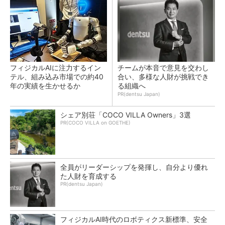
フィジカルAIに注力するイン
チームが本音で意見を交わし
テル、組み込み市場での約40
合い、多様な人財が挑戦でき
年の実績を生かせるか
る組織へ
PR(dentsu Japan)
シェア別荘「COCO VILLA Owners」3選
PR(COCO VILLA on GOETHE)
全員がリーダーシップを発揮し、自分より優れ
た人財を育成する
PR(dentsu Japan)
フィジカルAI時代のロボティクス新標準、安全