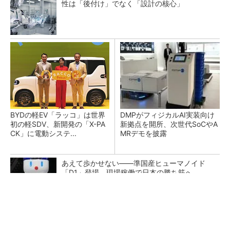
性は「後付け」でなく「設計の核心」
BYDの軽EV「ラッコ」は世界
DMPがフィジカルAI実装向け
初の軽SDV、新開発の「X-PA
新拠点を開所、次世代SoCやA
CK」に電動システ...
MRデモを披露
あえて歩かせない――準国産ヒューマノイド
「D1」登場、現場稼働で日本の勝ち筋へ
【見城徹×藤田晋】AI時代でも変わらない経営
者の本質