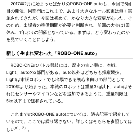
2017年2月に始まったばかりのROBO-ONE autoも、今回で5回
目の開催。同部門はこれまで、あまり大きなルール変更は無く実
施されてきたが、今回は初めて、かなり大きな変更があった。そ
のため、出場者の準備期間が必要と判断され、前回の大会は1回
休み、1年ぶりの開催となっている。まずは、どう変わったのか
を見ていくことにしよう。
新しく生まれ変わった「ROBO-ONE auto」
ROBO-ONEのバトル競技には、歴史の古い順に、本戦、
Light、autoの3部門がある。auto以外はどちらも操縦競技。
Lightは市販ロボットでも出場できる初心者向けの部門として、
2010年より始まった。本戦のロボットは重量3kg以下、autoはそ
れにセンサーやマイコンなどを追加できるように、重量制限は
5kg以下まで緩和されている。
これまでのROBO-ONE autoについては、過去記事で紹介して
いるので、ここでは繰り返さない。詳しくはそちらを参照してほ
※1、2）
しい
。