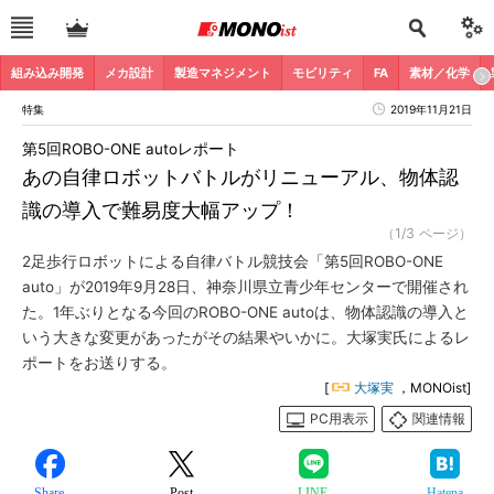
組み込み開発
メカ設計
製造マネジメント
モビリティ
FA
素材／化学
特集
2019年11月21日
第5回ROBO-ONE autoレポート
あの自律ロボットバトルがリニューアル、物体認
識の導入で難易度大幅アップ！
（1/3 ページ）
2足歩行ロボットによる自律バトル競技会「第5回ROBO-ONE
auto」が2019年9月28日、神奈川県立青少年センターで開催され
た。1年ぶりとなる今回のROBO-ONE autoは、物体認識の導入と
いう大きな変更があったがその結果やいかに。大塚実氏によるレ
ポートをお送りする。
[
大塚実
，MONOist]
PC用表示
関連情報
Share
Post
LINE
Hatena