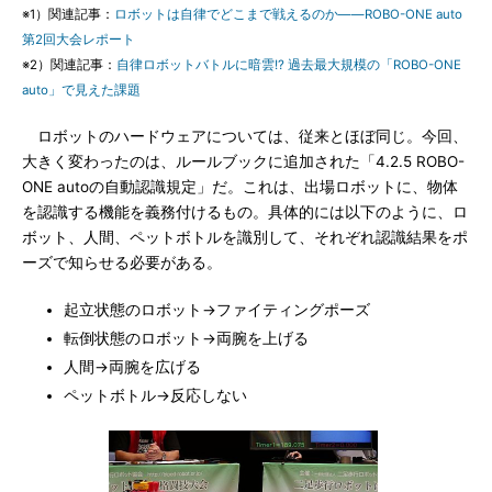
※1）関連記事：
ロボットは自律でどこまで戦えるのか――ROBO-ONE auto
第2回大会レポート
※2）関連記事：
自律ロボットバトルに暗雲!? 過去最大規模の「ROBO-ONE
auto」で見えた課題
ロボットのハードウェアについては、従来とほぼ同じ。今回、
大きく変わったのは、ルールブックに追加された「4.2.5 ROBO-
ONE autoの自動認識規定」だ。これは、出場ロボットに、物体
を認識する機能を義務付けるもの。具体的には以下のように、ロ
ボット、人間、ペットボトルを識別して、それぞれ認識結果をポ
ーズで知らせる必要がある。
起立状態のロボット→ファイティングポーズ
転倒状態のロボット→両腕を上げる
人間→両腕を広げる
ペットボトル→反応しない