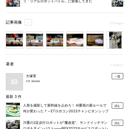
う「リアルロボットバトル」に密着してきた
記事画像
＋
13 Images
1
2
3
4
5
6
7
著者
1 Authors
大塚実
一覧
121 Articles
最新 3 件
人形を撮影して新幹線を止めろ！ AI重視の新ルールで
読む
何が変わった？～ETロボコン2023チャンピオンシップ
大会～
川重の2足歩行ロボットが“魔改造”、サンドイッチマン
読む
ロボも大インパクト――iREX2023サービスロボットレ