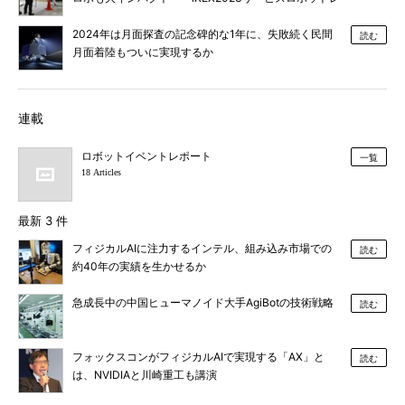
ポート
2024年は月面探査の記念碑的な1年に、失敗続く民間
読む
月面着陸もついに実現するか
連載
ロボットイベントレポート
一覧
18 Articles
最新 3 件
フィジカルAIに注力するインテル、組み込み市場での
読む
約40年の実績を生かせるか
急成長中の中国ヒューマノイド大手AgiBotの技術戦略
読む
フォックスコンがフィジカルAIで実現する「AX」と
読む
は、NVIDIAと川崎重工も講演