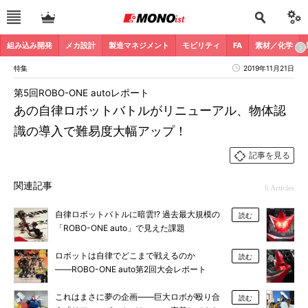
組み込み開発
メカ設計
製造マネジメント
モビリティ
FA
素材／化学
特集
2019年11月21日
第5回ROBO-ONE autoレポート
あの自律ロボットバトルがリニューアル、物体認
識の導入で難易度大幅アップ！
記事を見る
関連記事
6 Articles
自律ロボットバトルに暗雲!? 過去最大規模の
読む
「ROBO-ONE auto」で見えた課題
ロボットは自律でどこまで戦えるのか
読む
――ROBO-ONE auto第2回大会レポート
これはまさに夢の企画――巨大ロボが殴り合
読む