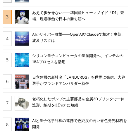
あえて歩かせない――準国産ヒューマノイド「D1」登
場、現場稼働で日本の勝ち筋へ
AIがサイバー攻撃――OpenAIやClaudeで相次ぐ事態、
波及リスクは
シリコン量子コンピュータの量産開発へ、インテルの
18Aプロセスを活用
日立建機の新社名「LANDCROS」を世界に発信、大谷
選手がブランドアンバサダー就任
老朽化したポンプの主要部品を金属3Dプリンタで一体
造形、納期を3分の1に短縮
AIと量子化学計算の連携で色純度の高い青色発光材料を
開発