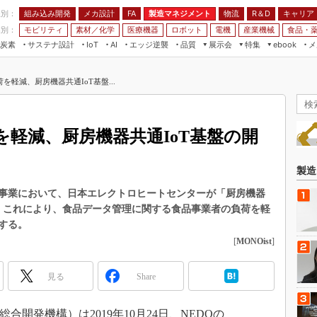
程別：
組み込み開発
メカ設計
製造マネジメント
物流
R＆D
キャリア
FA
業別：
モビリティ
素材／化学
医療機器
ロボット
電機
産業機械
食品・
炭素
サステナ設計
エッジ逆襲
品質
展示会
特集
メ
IoT
AI
ebook
伝承
組み込み開発
CEATEC
読者調査まとめ
編集後記
を軽減、厨房機器共通IoT基盤...
JIMTOF
保全
メカ設計
つながるクルマ
組込み/エッジ コンピューティング
ス
 AI
製造マネジメント
5G
展＆IoT/5Gソリューション展
VR／AR
FA
軽減、厨房機器共通IoT基盤の開
IIFES
モビリティ
フィールドサービス
国際ロボット展
素材／化学
FPGA
製造
ジャパンモビリティショー
組み込み画像技術
事業において、日本エレクトロヒートセンターが「厨房機器
TECHNO-FRONTIER
る。これにより、食品データ管理に関する食品事業者の負荷を軽
組み込みモデリング
人テク展
する。
Windows Embedded
[
MONOist
]
スマート工場EXPO
車載ソフト開発
EdgeTech+
見る
Share
ISO26262
日本ものづくりワールド
無償設計ツール
AUTOMOTIVE WORLD
開発機構）は2019年10月24日、NEDOの