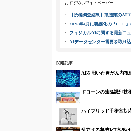
おすすめホワイトペーパー
【読者調査結果】製造業のAI
2026年4月に義務化の「CL
フィジカルAIに関する最新ニュー
AIデータセンター需要を取り
関連記事
AIを用いた胃がん内
ドローンの遠隔識別技
ハイブリッド手術室対
乱立する製造IoT基盤