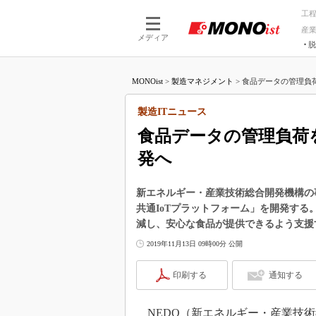
工
産
メディア
脱
つながる技術
AI×技術
MONOist
>
製造マネジメント
>
食品データの管理負荷
つながる工場
AI×設備
つながるサービ
Physical
製造ITニュース
食品データの管理負荷を
発へ
新エネルギー・産業技術総合開発機構の
共通IoTプラットフォーム」を開発す
減し、安心な食品が提供できるよう支援
2019年11月13日 09時00分 公開
印刷する
通知する
NEDO（新エネルギー・産業技術総合