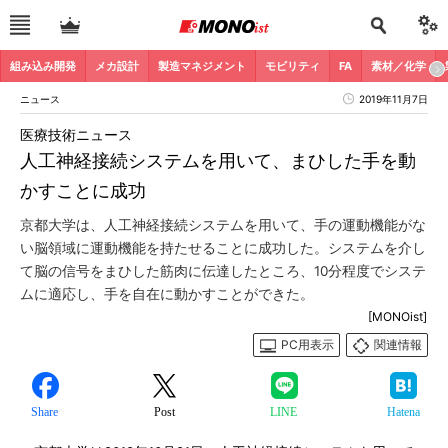
組み込み開発
メカ設計
製造マネジメント
モビリティ
FA
素材／化学
ニュース
2019年11月7日
医療技術ニュース
人工神経接続システムを用いて、まひした手を動
かすことに成功
京都大学は、人工神経接続システムを用いて、手の運動機能がな
い脳領域に運動機能を持たせることに成功した。システムを介し
て脳の信号をまひした筋肉に伝達したところ、10分程度でシステ
ムに適応し、手を自在に動かすことができた。
[MONOist]
PC用表示
関連情報
Share
Post
LINE
Hatena