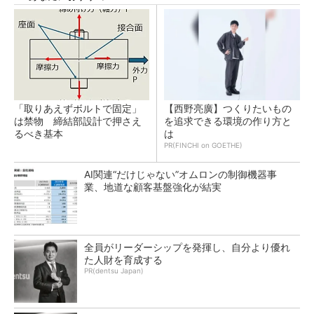
「取りあえずボルトで固定」
【西野亮廣】つくりたいもの
は禁物 締結部設計で押さえ
を追求できる環境の作り方と
るべき基本
は
PR(FINCHI on GOETHE)
AI関連“だけじゃない”オムロンの制御機器事
業、地道な顧客基盤強化が結実
全員がリーダーシップを発揮し、自分より優れ
た人財を育成する
PR(dentsu Japan)