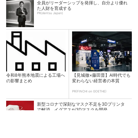
全員がリーダーシップを発揮し、自分より優れ
た人財を育成する
PR(dentsu Japan)
令和8年熊本地震による工場へ
【見城徹×藤田晋】AI時代でも
の影響まとめ
変わらない経営者の本質
PR(FINCHI on GOETHE)
新型コロナで深刻なマスク不足を3Dプリンタ
で解消、イグアスが3Dマスクを開発
【レベル14】生成AIを味方に、3D CADを使い