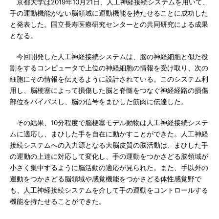
京都大学は2019年10月21日、人工神経接続システムを用いて、
手の運動機能がない脳領域に運動機能を持たせることに成功した
と発表した。国立長寿医療研究センターとの共同研究による成果
となる。
今回開発した人工神経接続システムは、脳の神経細胞と似た役
割をするコンピュータで上位の神経細胞の情報を受け取り、次の
細胞にその情報を伝えるように設計されている。このシステム利
用し、脳梗塞によって損傷した脳と脊髄をつなぐ神経経路の損傷
部位をバイパスし、脳の信号をまひした筋肉に伝達した。
その結果、10分程度で脳梗塞モデル動物は人工神経接続システ
ムに適応し、まひした手を自在に動かすことができた。人工神経
接続システムへの入力源となる大脳皮質の脳活動は、まひした手
の運動の上達に対応して変化し、手の運動をつかさどる脳領域が
小さく集中するように脳活動の適応が見られた。また、手以外の
運動をつかさどる脳領域や感覚機能をつかさどる体性感覚野で
も、人工神経接続システムを介して手の運動をコントロールする
機能を持たせることができた。