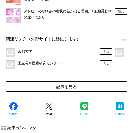
アトピーのかゆみや症状に差が出る理由、T細胞受容体
読む
の違いにあり
関連リンク（外部サイトに移動します）
3 links
京都大学
プ
見る
国立長寿医療研究センター
見る
記事を見る
Share
Post
LINE
Hatena
記事ランキング