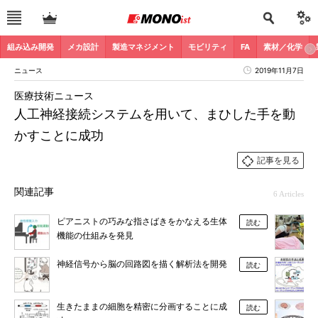
組み込み開発
メカ設計
製造マネジメント
モビリティ
FA
素材／化学
ニュース
2019年11月7日
医療技術ニュース
人工神経接続システムを用いて、まひした手を動
かすことに成功
記事を見る
関連記事
6 Articles
ピアニストの巧みな指さばきをかなえる生体
読む
機能の仕組みを発見
神経信号から脳の回路図を描く解析法を開発
読む
生きたままの細胞を精密に分画することに成
読む