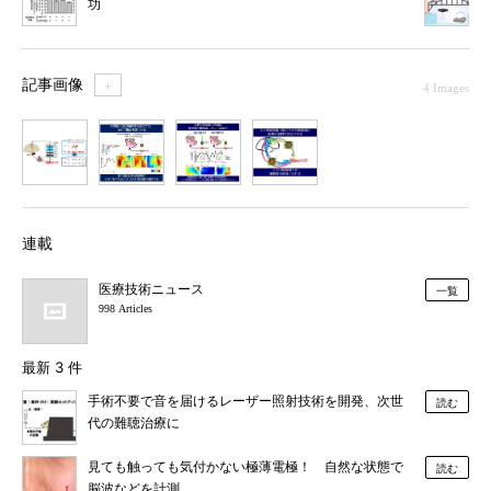
功
記事画像
＋
4 Images
1
2
3
4
連載
医療技術ニュース
一覧
998 Articles
最新 3 件
手術不要で音を届けるレーザー照射技術を開発、次世
読む
代の難聴治療に
見ても触っても気付かない極薄電極！ 自然な状態で
読む
脳波などを計測