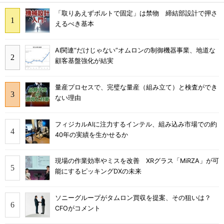
「取りあえずボルトで固定」は禁物 締結部設計で押さ
えるべき基本
AI関連“だけじゃない”オムロンの制御機器事業、地道な
顧客基盤強化が結実
量産プロセスで、完璧な量産（組み立て）と検査ができ
ない理由
フィジカルAIに注力するインテル、組み込み市場での約
40年の実績を生かせるか
現場の作業効率やミスを改善 XRグラス「MiRZA」が可
能にするピッキングDXの未来
ソニーグループがタムロン買収を提案、その狙いは？
CFOがコメント