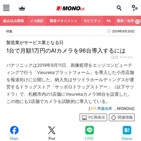
組み込み開発
メカ設計
製造マネジメント
モビリティ
FA
素材／化学
特集
2019年9月30日
製造業がサービス業となる日
1台で月額1万円のAIカメラを96台導入するには
（2/2 ページ）
パナソニックは2019年9月11日、画像処理をエッジコンピューテ
ィングで行う「Vieurekaプラットフォーム」を導入した小売店舗
を報道向けに公開した。納入先はサツドラホールディングスが運
営するドラッグストア「サッポロドラッグストアー」（以下サツ
ドラ）で、札幌市内の1店舗にVieurekaカメラ96台を設置した。
この他にも2店舗でカメラを試験的に導入している。
[
齊藤由希
，MONOist]
PC用表示
関連情報
Share
Post
LINE
Hatena