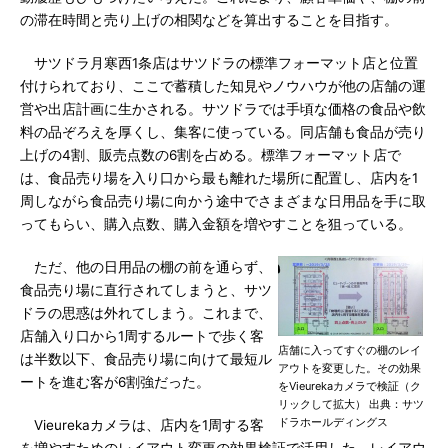
の滞在時間と売り上げの相関などを算出することを目指す。
サツドラ月寒西1条店はサツドラの標準フォーマット店と位置
付けられており、ここで蓄積した知見やノウハウが他の店舗の運
営や出店計画に生かされる。サツドラでは手頃な価格の食品や飲
料の品ぞろえを厚くし、集客に使っている。同店舗も食品が売り
上げの4割、販売点数の6割を占める。標準フォーマット店で
は、食品売り場を入り口から最も離れた場所に配置し、店内を1
周しながら食品売り場に向かう途中でさまざまな日用品を手に取
ってもらい、購入点数、購入金額を増やすことを狙っている。
ただ、他の日用品の棚の前を通らず、
食品売り場に直行されてしまうと、サツ
ドラの思惑は外れてしまう。これまで、
店舗入り口から1周するルートで歩く客
店舗に入ってすぐの棚のレイ
は半数以下、食品売り場に向けて最短ル
アウトを変更した。その効果
ートを進む客が6割強だった。
をVieurekaカメラで検証（ク
リックして拡大） 出典：サツ
ドラホールディングス
Vieurekaカメラは、店内を1周する客