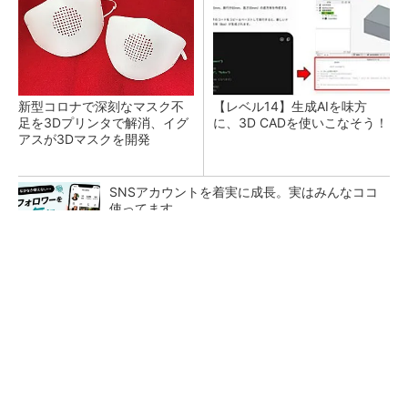
新型コロナで深刻なマスク不
【レベル14】生成AIを味方
足を3Dプリンタで解消、イグ
に、3D CADを使いこなそう！
アスが3Dマスクを開発
SNSアカウントを着実に成長。実はみんなココ
使ってます。
PR(Dreaw合同会社)
令和8年熊本地震による工場への影響まとめ
狭小な駐車場に、シャープがポールカメラ式製
品発表 市場シェア10％目指す