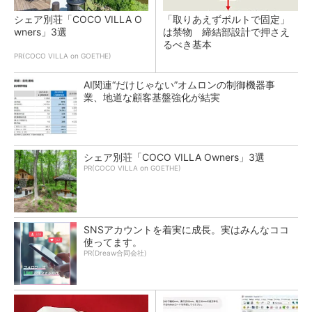
シェア別荘「COCO VILLA O
「取りあえずボルトで固定」
wners」3選
は禁物 締結部設計で押さえ
るべき基本
PR(COCO VILLA on GOETHE)
AI関連“だけじゃない”オムロンの制御機器事
業、地道な顧客基盤強化が結実
シェア別荘「COCO VILLA Owners」3選
PR(COCO VILLA on GOETHE)
SNSアカウントを着実に成長。実はみんなココ
使ってます。
PR(Dreaw合同会社)