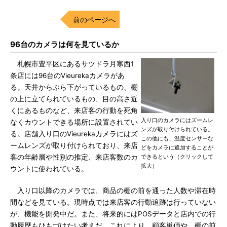
前のページへ
96台のカメラは何を見ているか
札幌市豊平区にあるサツドラ月寒西1
条店には96台のVieurekaカメラがあ
る。天井からぶら下がっているもの、棚
の上に立てられているもの、目の高さ近
くにあるものなど、来店客の行動を死角
入り口のカメラにはズームレ
なくカウントできる場所に設置されてい
ンズが取り付けられている。
る。店舗入り口のVieurekaカメラにはズ
この他にも、温度センサーな
ームレンズが取り付けられており、来店
どをカメラに追加することが
客の年齢層や性別の推定、来店客数のカ
できるという（クリックして
拡大）
ウントに使われている。
入り口以降のカメラでは、商品の棚の前を通った人数や滞在時
間などを見ている。現時点では来店客の行動追跡は行っていない
が、機能を開発中だ。また、将来的にはPOSデータと店内での行
動履歴もひもづけたい考えだ。これにより、顧客単価や、棚の前