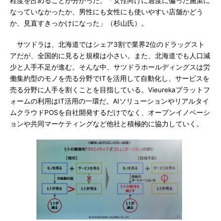
程度を占めることが分かった。「女性向けに過度に偏った施策に
なっていなかったか、男性にも女性にも使いやすい店舗かどう
か、見直すきっかけになった」（杉山氏）。
サツドラは、北海道ではシェア3割で業界2位のドラッグスト
アだが、全国的に見ると規模は小さい。また、北海道でも人口減
少と人手不足が進む。そんな中、サツドラホールディングスは労
働集約型のモノを売る分野でITを活用して自動化し、サービスを
売る分野に人手を割くことを目指している。Vieurekaプラットフ
ォームの利用はIT活用の一環だ。AIソリューションやリアルタイ
ムクラウドPOSを自社開発するだけでなく、オープンイノベーシ
ョンや共同マーケティングなど他社と積極的に協力していく。