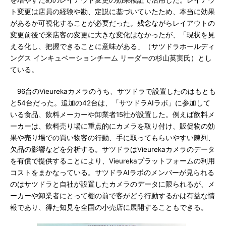
を増やすためのレイアウト変更の効果検証で活用した。レイアウ
ト変更は店員の経験や勘、定説に基づいていたため、本当に効果
があるか可視化することが必要だった。残念ながらレイアウトの
変更前後で来店客の変更に大きな変化はなかったが、「現状を見
える化し、把握できることに意味がある」（サツドラホールディ
ングス インキュベーションチーム リーダーの杉山英実氏）とし
ている。
96台のVieurekaカメラのうち、サツドラで設置したのはもとも
と54台だった。追加の42台は、「サツドラAIラボ」に参加して
いる食品、飲料メーカーや卸業者15社が設置した。例えば飲料メ
ーカーは、飲料売り場に重点的にカメラを取り付け、販促物の効
果や売り場での買い物客の行動、手に取ってもらいやすい陳列、
欠品の影響などを分析する。サツドラはVieurekaカメラのデータ
を有償で提供することにより、Vieurekaプラットフォームの利用
コストをまかなっている。サツドラAIラボのメンバーが見られる
のはサツドラと自社が設置したカメラのデータに限られるが、メ
ーカーや卸業者にとって棚の前で客がどう行動するかは有益な情
報であり、得た知見を全国の小売店に展開することもできる。