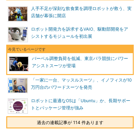
人手不足が深刻な飲食業を調理ロボットが救う、実
店舗が幕張に開店
ロボット開発力を訴求するVAIO、駆動部開発をア
シストするモジュールを初出展
バーベル調整負荷を低減、東京パラ競技にパワー
アシストスーツが登場
「一家に一台、マッスルスーツ」、イノフィスが10
万円台のパワードスーツを発売
ロボットに最適なOSは「Ubuntu」か、長期サポー
トとパッケージ管理が強み
過去の連載記事が 114 件あります