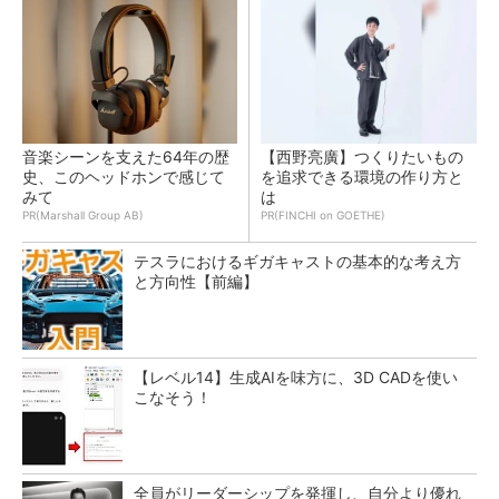
音楽シーンを支えた64年の歴
【西野亮廣】つくりたいもの
史、このヘッドホンで感じて
を追求できる環境の作り方と
みて
は
PR(Marshall Group AB)
PR(FINCHI on GOETHE)
テスラにおけるギガキャストの基本的な考え方
と方向性【前編】
【レベル14】生成AIを味方に、3D CADを使い
こなそう！
全員がリーダーシップを発揮し、自分より優れ