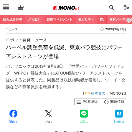
組み込み開発
メカ設計
製造マネジメント
モビリティ
FA
素材／化学
ニュース
2019年9月27日
ロボット開発ニュース
バーベル調整負荷を低減、東京パラ競技にパワー
アシストスーツが登場
パナソニックは2019年9月26日、「世界パラ・パワーリフティン
グ（WPPO）競技大会」にATOUN製のパワーアシストスーツを
提供すると発表した。同製品は競技補助者が着用し、ウエイト交
換などの作業負担を軽減する。
[
松本貴志
，MONOist]
PC用表示
関連情報
Share
Post
LINE
Hatena