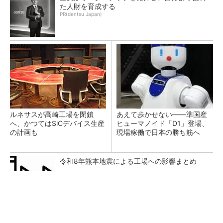
た人財を育成する
PR(dentsu Japan)
ルネサスが高崎工場を閉鎖
あえて歩かせない――準国産
へ、かつてはSiCデバイス生産
ヒューマノイド「D1」登場、
の計画も
現場稼働で日本の勝ち筋へ
令和8年熊本地震による工場への影響まとめ
全員がリーダーシップを発揮し、自分より優れ
た人財を育成する