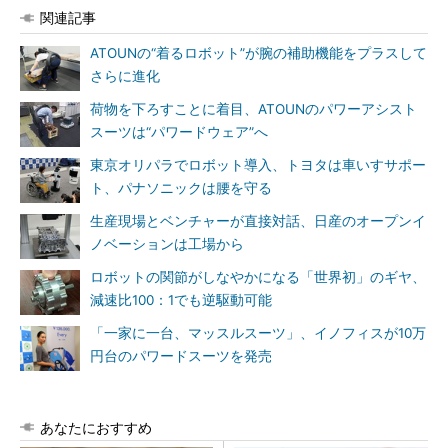
関連記事
ATOUNの“着るロボット”が腕の補助機能をプラスして
さらに進化
荷物を下ろすことに着目、ATOUNのパワーアシスト
スーツは“パワードウェア”へ
東京オリパラでロボット導入、トヨタは車いすサポー
ト、パナソニックは腰を守る
生産現場とベンチャーが直接対話、日産のオープンイ
ノベーションは工場から
ロボットの関節がしなやかになる「世界初」のギヤ、
減速比100：1でも逆駆動可能
「一家に一台、マッスルスーツ」、イノフィスが10万
円台のパワードスーツを発売
あなたにおすすめ