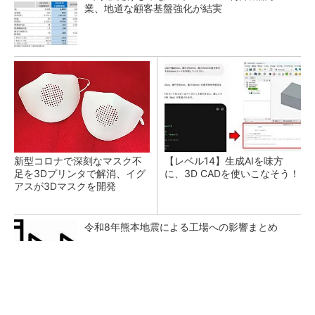
業、地道な顧客基盤強化が結実
新型コロナで深刻なマスク不
【レベル14】生成AIを味方
足を3Dプリンタで解消、イグ
に、3D CADを使いこなそう！
アスが3Dマスクを開発
令和8年熊本地震による工場への影響まとめ
arrowsの頑丈さがとんでもないレベルに
PR(arrows)