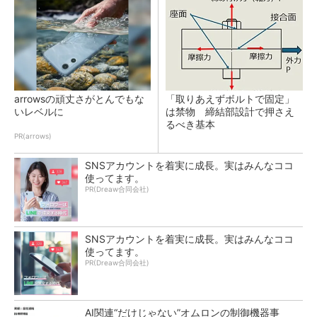
arrowsの頑丈さがとんでもな
「取りあえずボルトで固定」
いレベルに
は禁物 締結部設計で押さえ
るべき基本
PR(arrows)
SNSアカウントを着実に成長。実はみんなココ
使ってます。
PR(Dreaw合同会社)
SNSアカウントを着実に成長。実はみんなココ
使ってます。
PR(Dreaw合同会社)
AI関連“だけじゃない”オムロンの制御機器事