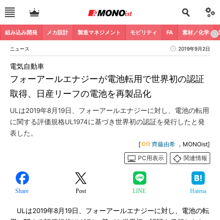
組み込み開発
メカ設計
製造マネジメント
モビリティ
FA
素材／化学
ニュース
2019年9月2日
電気自動車
フォーアールエナジーが電池転用で世界初の認証
取得、日産リーフの電池を再製品化
ULは2019年8月19日、フォーアールエナジーに対し、電池の転用
に関する評価規格UL1974に基づき世界初の認証を発行したと発
表した。
[
齊藤由希
，MONOist]
PC用表示
関連情報
Share
Post
LINE
Hatena
ULは2019年8月19日、フォーアールエナジーに対し、電池の転