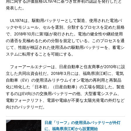
用に関する評価規格UL1974に基づき世界初の認証を発行したと
発表した。
UL1974は、駆動用バッテリーとして製造、使用された電池パ
ックやモジュール、セルを選別、分類するプロセスを定めた規格
で、2018年10月に第1版が発行された。電池の健全性や継続使用
の適否を見極めるための分類を規定している。このプロセスを通
じて、性能が検証された使用済みの駆動用バッテリーを、蓄電シ
ステムに転用することを可能にする。
フォーアールエナジーは、日産自動車と住友商事が2010年に設
立した共同出資会社だ。2018年3月には、福島県浪江町に、電気
自動車（EV）の使用済みリチウムイオン電池の再利用と再製品
化に特化した「日本初」（日産自動車）の工場を開設した。製造
するのはEV向けの交換用バッテリーの他、大型蓄電システム、
電動フォークリフト、電源や電線が不要な太陽光発電の外灯など
向けのバッテリーだ。
日産「リーフ」の使用済みバッテリーが外灯
に、福島県浪江町から設置開始