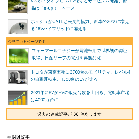
VWが「タイプ1」をEV化するサービスを開始、部
品は「e-up！」ベース
ボッシュがCATLと長期的協力、新車の20％に増え
る48Vハイブリッドに備える
フォーアールエナジーが電池転用で世界初の認証
取得、日産リーフの電池を再製品化
トヨタが東京五輪に3700台のモビリティ、レベル4
の自動運転車、1350台のEVが走る
2021年にEVがHVの販売台数を上回る、電動車市場
は4000万台に
過去の連載記事が 68 件あります
関連記事