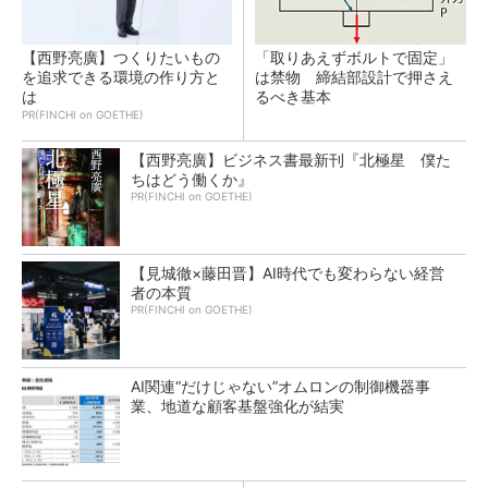
【西野亮廣】つくりたいもの
「取りあえずボルトで固定」
を追求できる環境の作り方と
は禁物 締結部設計で押さえ
は
るべき基本
PR(FINCHI on GOETHE)
【西野亮廣】ビジネス書最新刊『北極星 僕た
ちはどう働くか』
PR(FINCHI on GOETHE)
【見城徹×藤田晋】AI時代でも変わらない経営
者の本質
PR(FINCHI on GOETHE)
AI関連“だけじゃない”オムロンの制御機器事
業、地道な顧客基盤強化が結実