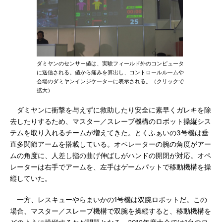
ダミヤンのセンサー値は、実験フィールド外のコンピュータ
に送信される。値から痛みを算出し、コントロールルームや
会場のダミヤンインジケーターに表示される。（クリックで
拡大）
ダミヤンに衝撃を与えずに救助したり安全に素早くガレキを除
去したりするため、マスター／スレーブ機構のロボット操縦シス
テムを取り入れるチームが増えてきた。とくふぁいの3号機は垂
直多関節アームを搭載している。オペレーターの腕の角度がアー
ムの角度に、人差し指の曲げ伸ばしがハンドの開閉が対応。オペ
レーターは右手でアームを、左手はゲームパットで移動機構を操
縦していた。
一方、レスキューやらまいかの1号機は双腕ロボットだ。この
場合、マスター／スレーブ機構で双腕を操縦すると、移動機構を