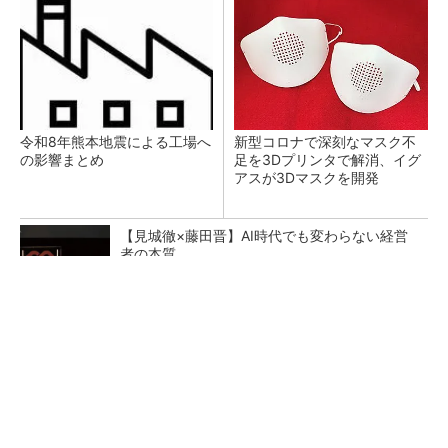
令和8年熊本地震による工場へ
新型コロナで深刻なマスク不
の影響まとめ
足を3Dプリンタで解消、イグ
アスが3Dマスクを開発
【見城徹×藤田晋】AI時代でも変わらない経営
者の本質
PR(FINCHI on GOETHE)
【レベル14】生成AIを味方に、3D CADを使い
こなそう！
狭小な駐車場に、シャープがポールカメラ式製