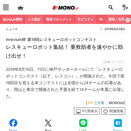
組み込み開発
メカ設計
製造マネジメント
モビリティ
FA
素材／化学
ニュース
2019年8月28日
inrevium杯 第19回レスキューロボットコンテスト
レスキューロボット集結！ 要救助者を速やかに助
け出せ！
（2/4 ページ）
2019年8月10日、11日に神戸サンボーホールにて「レスキューロ
ボットコンテスト（以下、レスコン）」が開催された。今回で第
19回目を迎える本コンテストには全国から24チームの応募があ
り、岡山と東京で開催された予選を経て14チームが本選に出場し
た。
[
三月兎
，MONOist]
PC用表示
関連情報
Share
Post
LINE
Hatena