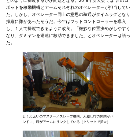
どのように操縦するかが問題となる。2018年度大会では1台のロ
ボットを移動機構とアームそれぞれのオペレーターが担当してい
た。しかし、オペレーター同士の意思の疎通がタイムラグとなり
操縦に難があったそうだ。今年はフットコントローラーを導入
し、１人で操縦できるように改良。「微妙な位置決めがしやすく
なり、ダミヤンを迅速に救助できました」とオペレーターは語っ
た。
とくふぁいのマスター／スレーブ機構。人差し指の開閉がハ
ンドに、腕がアームにリンクしている（クリックで拡大）