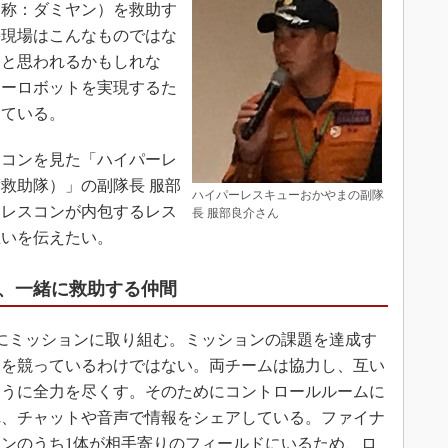
愛称：ダミヤン）を救助す
害現場はこんなものではな
」と思われるかもしれな
ューロボットを実現するた
っている。
コンを見た「ハイパーレ
救助隊）」の副隊長 服部
ハイパーレスキューおかやまの副隊
、レスコンが内包するレス
長 服部良介さん
思いを伝えたい。
、一緒に救助する仲間
にミッションに取り組む。ミッションの課題を達成す
点を競っているわけではない。両チームは協力し、互い
ように全力を尽くす。そのためにコントロールルームに
れ、チャットや音声で情報をシェアしている。ファイナ
ンのうち1体が相手寄りのフィールドにいるため、ロ