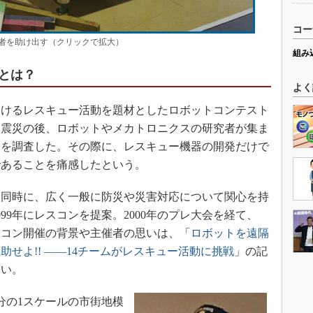
コー
者を助け出す（クリックで拡大）
組み
とは？
よく
けるレスキュー活動を題材としたロボットコンテスト
路大震災の後、ロボットやメカトロニクスの研究者が集ま
題を調査した。その際に、レスキュー機器の開発だけで
であることを痛感したという。
同時に、広く一般に防災や災害対応について関心を持
99年にレスコンを提案。2000年のプレ大会を経て、
レスコン開催の背景や主催者の思いは、「
ロボットを遠隔
せよ!! ――14チームがレスキュー活動に挑戦
」の記
たい。
分の1スケールの市街地模