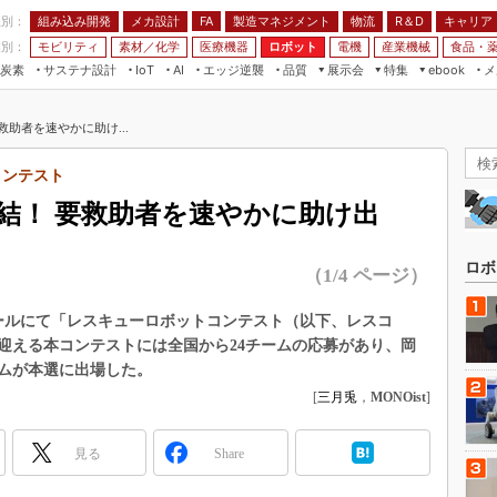
程別：
組み込み開発
メカ設計
製造マネジメント
物流
R＆D
キャリア
FA
業別：
モビリティ
素材／化学
医療機器
ロボット
電機
産業機械
食品・
炭素
サステナ設計
エッジ逆襲
品質
展示会
特集
メ
IoT
AI
ebook
伝承
組み込み開発
CEATEC
読者調査まとめ
編集後記
助者を速やかに助け...
JIMTOF
保全
メカ設計
つながるクルマ
組込み/エッジ コンピューティング
ス
 AI
製造マネジメント
5G
トコンテスト
展＆IoT/5Gソリューション展
VR／AR
FA
結！ 要救助者を速やかに助け出
IIFES
モビリティ
フィールドサービス
国際ロボット展
素材／化学
FPGA
ロボ
（1/4 ページ）
ジャパンモビリティショー
組み込み画像技術
TECHNO-FRONTIER
ーホールにて「レスキューロボットコンテスト（以下、レスコ
組み込みモデリング
迎える本コンテストには全国から24チームの応募があり、岡
人テク展
Windows Embedded
ームが本選に出場した。
スマート工場EXPO
[
三月兎
，
MONOist
]
車載ソフト開発
EdgeTech+
ISO26262
日本ものづくりワールド
見る
Share
無償設計ツール
AUTOMOTIVE WORLD