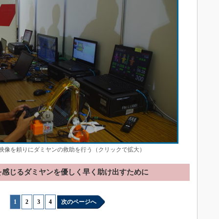
映像を頼りにダミヤンの救助を行う（クリックで拡大）
”を感じるダミヤンを優しく早く助け出すために
1
|
2
|
3
|
4
次のページへ