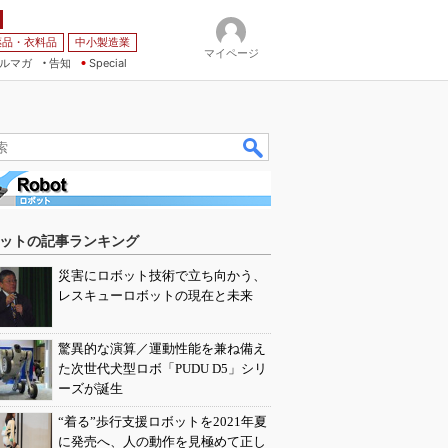
薬品・衣料品
中小製造業
マイページ
ルマガ
告知
Special
ットの記事ランキング
災害にロボット技術で立ち向かう、
レスキューロボットの現在と未来
驚異的な演算／運動性能を兼ね備え
た次世代犬型ロボ「PUDU D5」シリ
ーズが誕生
“着る”歩行支援ロボットを2021年夏
に発売へ、人の動作を見極めて正し