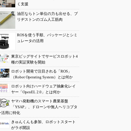
く支援
油圧ならトン単位の力も出せる、ブ
リヂストンのゴム人工筋肉
ROSを使う手順、パッケージとシミ
ュレータの活用
東京ビッグサイトでサービスロボット4
種の実証実験を開始
ロボット開発で注目される「ROS」
（Robot Operating System）とは何か
ロボット向けハードウェア抽象化レイ
ヤー「OpenEL 2.0」とは何か
ヤマハ発動機のスマート農業基盤
「YSAP」、ドローンや無人ヘリコプタ
ー活用に特化
きゅんくんも参加、ロボットスタート
がラボ開設