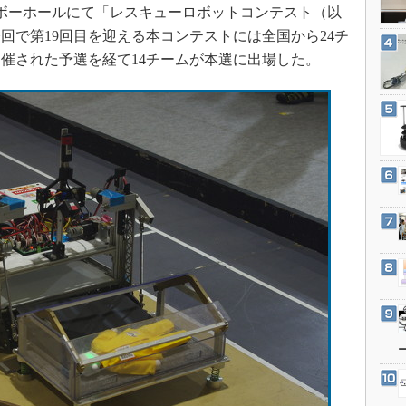
3Dプリンタ
サンボーホールにて「レスキューロボットコンテスト（以
産業オープンネット展
デジタルツインとCAE
回で第19回目を迎える本コンテストには全国から24チ
催された予選を経て14チームが本選に出場した。
S＆OP
インダストリー4.0
イノベーション
製造業ビッグデータ
メイドインジャパン
植物工場
知財マネジメント
海外生産
グローバル設計・開発
制御セキュリティ
新型コロナへの対応