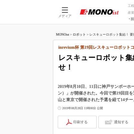
工
産
メディア
脱
つながる技術
AI×技術
MONOist
>
ロボット
>
レスキューロボット集結！ 要救
つながる工場
AI×設備
つながるサービ
Physical
inrevium杯 第19回レスキューロボッ
レスキューロボット集
せ！
2019年8月10日、11日に神戸サンボ
ン）」が開催された。今回で第19回目を
山と東京で開催された予選を経て14チ
2019年08月28日 11時00分 公開
印刷する
通知する