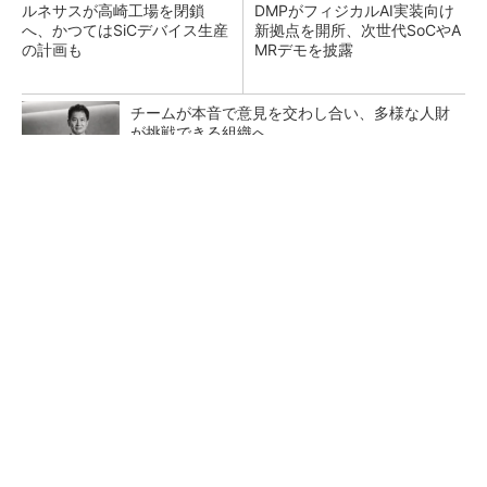
ルネサスが高崎工場を閉鎖
DMPがフィジカルAI実装向け
へ、かつてはSiCデバイス生産
新拠点を開所、次世代SoCやA
の計画も
MRデモを披露
チームが本音で意見を交わし合い、多様な人財
が挑戦できる組織へ
PR(dentsu Japan)
フィジカルAI時代のロボティクス新標準、安全
性は「後付け」でなく「設計の核心」
異例ヒット？ 使い勝手にこだわったオムロン
の“オープンな”IO-Linkマスター