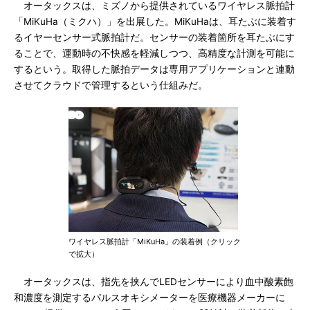
オータックスは、ミズノから提供されているワイヤレス脈拍計
「MiKuHa（ミクハ）」を出展した。MiKuHaは、耳たぶに装着す
るイヤーセンサー式脈拍計だ。センサーの装着箇所を耳たぶにす
ることで、運動時の不快感を軽減しつつ、高精度な計測を可能に
するという。取得した脈拍データは専用アプリケーションと連動
させてクラウドで管理するという仕組みだ。
ワイヤレス脈拍計「MiKuHa」の装着例（クリック
で拡大）
オータックスは、指先を挟んでLEDセンサーにより血中酸素飽
和濃度を測定するパルスオキシメーターを医療機器メーカーに