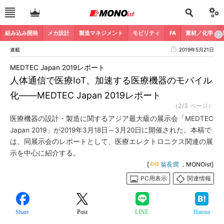
組み込み開発
メカ設計
製造マネジメント
モビリティ
FA
素材／化学
連載
2019年5月21日
MEDTEC Japan 2019レポート
人体通信で医療IoT、加速する医療機器のモバイル
化――MEDTEC Japan 2019レポート
（2/3 ページ）
医療機器の設計・製造に関するアジア最大級の展示会「MEDTEC
Japan 2019」が2019年3月18日～3月20日に開催された。本稿で
は、同展示会のレポートとして、医療エレクトロニクス関連の展
示を中心に紹介する。
[
翁長潤
，MONOist]
PC用表示
関連情報
Share
Post
LINE
Hatena