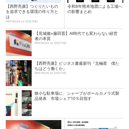
【西野亮廣】つくりたいもの
令和8年熊本地震による工場へ
を追求できる環境の作り方と
の影響まとめ
は
PR(FINCHI on GOETHE)
【見城徹×藤田晋】AI時代でも変わらない経営
者の本質
PR(FINCHI on GOETHE)
【西野亮廣】ビジネス書最新刊『北極星 僕た
ちはどう働くか』
PR(FINCHI on GOETHE)
狭小な駐車場に、シャープがポールカメラ式製
品発表 市場シェア10％目指す