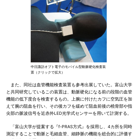
中日諏訪オプト電子のモバイル型動脈硬化検査装
置（クリックで拡大）
また、同社は血管機能検査装置も参考出展していた。富山大学
と共同研究しているこの装置は、動脈硬化になる前の段階の血管
機能の低下度合を検査するもの。上腕に付けたカフに空気圧を加
えて腕の阻血を行い、その後カフを緩めて阻血前後の橈骨部や指
尖部の脈波信号を近赤外LED光学式センサーを用いて計測する。
「富山大学が提案する『f-PRAS方式』を採用し、4カ所を同時
測定することで動脈と毛細血管、細静脈の機能を総合的に評価す