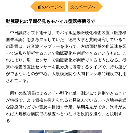
前のページへ
次のページへ
動脈硬化の早期発見もモバイル型医療機器で
中日諏訪オプト電子は、モバイル型動脈硬化検査装置（医療機
器未承認）を参考展示していた。徳島大学と共同研究しているこ
の装置は、超音波ドップラーを使って、左総頚動脈の血流速を図
って波形を解析することで動脈硬化を判断できるというもの。こ
れにより、単一センサーで動脈硬化が判断できるようになる。従
来の検査装置はセンサーを数カ所に装着するタイプで、持ち運び
ができないものが中心。大規模病院や人間ドック専門施設で利用
されている。
同社の説明員によると「小型化と単一測定点で判別できること
が特徴で、より価格を抑えられると見込んでいる。へき地や身近
な診療所などでの普及を目指す予定。早期発見ができ、異常があ
れば大規模な病院での検査へとつなげる役割を担う」と説明す
る。