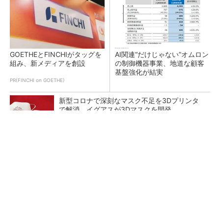
GOETHEとFINCHIがタッグを
AI関連“だけじゃない”オムロン
組み、新メディアを創設
の制御機器事業、地道な顧客
基盤強化が結実
PR(FINCHI on GOETHE)
新型コロナで深刻なマスク不足を3Dプリンタ
で解消、イグアスが3Dマスクを開発
異例ヒット？ 使い勝手にこだわったオムロン
の“オープンな”IO-Linkマスター
自律走行ロボット第2世代 連続稼働時間3.6
倍、他社製品との連携も可能