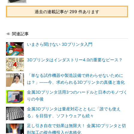
過去の連載記事が 299 件あります
関連記事
いまさら聞けない 3Dプリンタ入門
3Dプリンタはインダストリー4.0の重要なピース？
「単なる試作機器や製造設備で終わらせないために
は？」――今、求められる3Dプリンタの真価と進化
金属3Dプリンタ活用3つのハードルと日本のモノづく
りの今後
金属3Dプリンタは量産対応とともに「誰でも使え
る」を目指す、ソフトウェアも続々
足し引き自在で効果は無限大！ 金属3Dプリンタと切
削加工の複合機投入が本格化