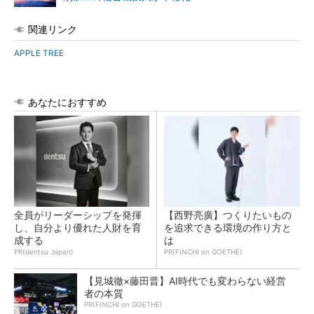
関連リンク
APPLE TREE
あなたにおすすめ
全員がリーダーシップを発揮
【西野亮廣】つくりたいもの
し、自分より優れた人財を育
を追求できる環境の作り方と
成する
は
PR(dentsu Japan)
PR(FINCHI on GOETHE)
【見城徹×藤田晋】AI時代でも変わらない経営
者の本質
PR(FINCHI on GOETHE)