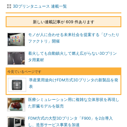
3Dプリンタニュース 連載一覧
新しい連載記事が 609 件あります
モノが人に合わせる未来社会を提案する「ぴったり
ファクトリ」開催
着火しても自動鎮火して燃え広がらない3Dプリン
タ用素材
準産業用途向けFDM方式3Dプリンタの新製品を発
表
医療シミュレーション用に複雑な立体形状を再現し
た肝臓モデルを販売
FDM方式の大型3Dプリンタ「F900」を2台導入
し、造形サービス事業を加速