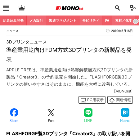
組み込み開発
メカ設計
製造マネジメント
モビリティ
FA
素材／化学
ニュース
2019年5月16日
3Dプリンタニュース
準産業用途向けFDM方式3Dプリンタの新製品を発
表
APPLE TREEは、準産業用途向け熱溶解積層方式3Dプリンタの新
製品「Creator3」の予約販売を開始した。FLASHFORGE製3Dプ
リンタの使いやすさはそのままに、機能を大幅に改善している。
[MONOist]
PC用表示
関連情報
Share
Post
LINE
Hatena
FLASHFORGE製3Dプリンタ「Creator3」の取り扱いを開