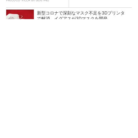
PR(COCO VILLA on GOETHE)
新型コロナで深刻なマスク不足を3Dプリンタ
で解消、イグアスが3Dマスクを開発
【レベル14】生成AIを味方に、3D CADを使い
こなそう！
狭小な駐車場に、シャープがポールカメラ式製
品発表 市場シェア10％目指す