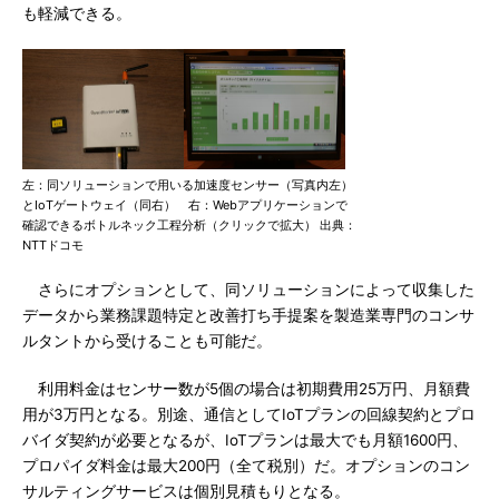
も軽減できる。
左：同ソリューションで用いる加速度センサー（写真内左）
とIoTゲートウェイ（同右） 右：Webアプリケーションで
確認できるボトルネック工程分析（クリックで拡大） 出典：
NTTドコモ
さらにオプションとして、同ソリューションによって収集した
データから業務課題特定と改善打ち手提案を製造業専門のコンサ
ルタントから受けることも可能だ。
利用料金はセンサー数が5個の場合は初期費用25万円、月額費
用が3万円となる。別途、通信としてIoTプランの回線契約とプロ
バイダ契約が必要となるが、IoTプランは最大でも月額1600円、
プロパイダ料金は最大200円（全て税別）だ。オプションのコン
サルティングサービスは個別見積もりとなる。