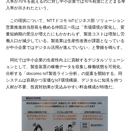
入率が70％を超えるのに対し中小企業では10％程度にとどまる導
入率が示されたという。
この現状について、NTTドコモ IoTビジネス部 ソリューション
営業推進担当部長を務める仲田正一氏は「市場環境が変化し、変
量短納期の受注が増えたにもかかわらず、製造コストは増加し労
働人口が減少している。製造業は生産性改善が課題となっている
が中小企業ではデジタル活用が進んでいない」と警鐘を鳴らす。
同社では中小企業の生産性向上に貢献するデジタルソリューシ
ョンとして、製造装置の稼働データを収集し稼働状態を可視化、
分析する「docomo IoT製造ライン分析」の提案を開始する。同
システムは容易かつ安価なIoT環境構築、デジタルに知見を持つ
人材が不要、投資対効果が見込みやすい料金構成が特徴だ。