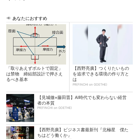
あなたにおすすめ
「取りあえずボルトで固定」
【西野亮廣】つくりたいもの
は禁物 締結部設計で押さえ
を追求できる環境の作り方と
るべき基本
は
PR(FINCHI on GOETHE)
【見城徹×藤田晋】AI時代でも変わらない経営
者の本質
PR(FINCHI on GOETHE)
【西野亮廣】ビジネス書最新刊『北極星 僕た
ちはどう働くか』