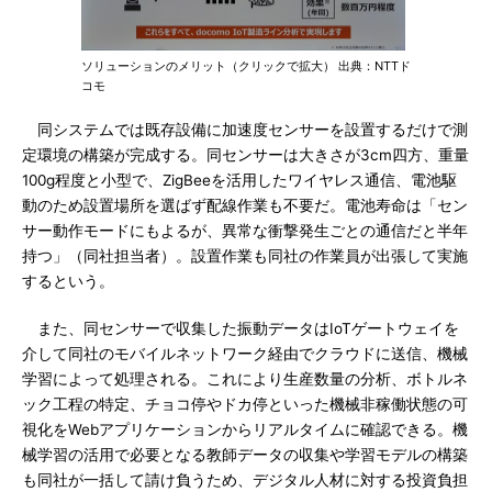
ソリューションのメリット（クリックで拡大） 出典：NTTド
コモ
同システムでは既存設備に加速度センサーを設置するだけで測
定環境の構築が完成する。同センサーは大きさが3cm四方、重量
100g程度と小型で、ZigBeeを活用したワイヤレス通信、電池駆
動のため設置場所を選ばず配線作業も不要だ。電池寿命は「セン
サー動作モードにもよるが、異常な衝撃発生ごとの通信だと半年
持つ」（同社担当者）。設置作業も同社の作業員が出張して実施
するという。
また、同センサーで収集した振動データはIoTゲートウェイを
介して同社のモバイルネットワーク経由でクラウドに送信、機械
学習によって処理される。これにより生産数量の分析、ボトルネ
ック工程の特定、チョコ停やドカ停といった機械非稼働状態の可
視化をWebアプリケーションからリアルタイムに確認できる。機
械学習の活用で必要となる教師データの収集や学習モデルの構築
も同社が一括して請け負うため、デジタル人材に対する投資負担