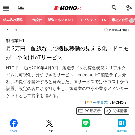
組み込み開発
メカ設計
製造マネジメント
モビリティ
FA
素材／化学
ニュース
2019年4月9日
製造業IoT
月3万円、配線なしで機械稼働の見える化、ドコモ
が中小向けIoTサービス
NTTドコモは2019年4月8日、製造ラインの稼働状況をリアルタ
イムに可視化、分析できるサービス「docomo IoT製造ライン分
析」の提供を開始すると発表した。同サービスでは低コストかつ
設置、設定の容易さを打ち出し、製造業の中小企業をメインター
ゲットとして提案を進める。
[
松本貴志
，MONOist]
PC用表示
関連情報
Share
Post
LINE
Hatena