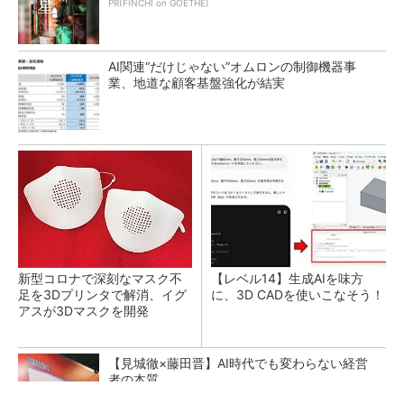
PR(FINCHI on GOETHE)
AI関連“だけじゃない”オムロンの制御機器事
業、地道な顧客基盤強化が結実
新型コロナで深刻なマスク不
【レベル14】生成AIを味方
足を3Dプリンタで解消、イグ
に、3D CADを使いこなそう！
アスが3Dマスクを開発
【見城徹×藤田晋】AI時代でも変わらない経営
者の本質
PR(FINCHI on GOETHE)