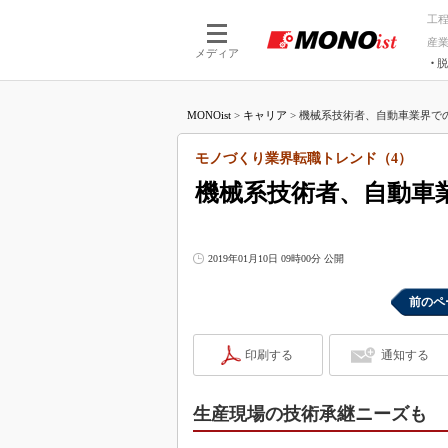
工
産
メディア
脱
つながる技術
AI×技術
MONOist
>
キャリア
>
機械系技術者、自動車業界での
つながる工場
AI×設備
つながるサービ
Physical
モノづくり業界転職トレンド（4）
機械系技術者、自動車
2019年01月10日 09時00分 公開
前のペ
印刷する
通知する
生産現場の技術承継ニーズも