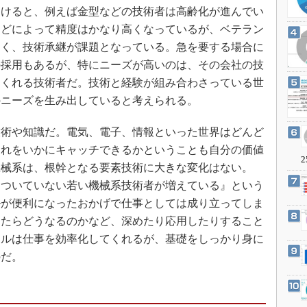
3Dプリンタ
けると、例えば金型などの技術者は高齢化が進んでい
産業オープンネット展
デジタルツインとCAE
などによって精度はかなり高くなっているが、ベテラン
多く、技術承継が課題となっている。急を要する場合に
S＆OP
の採用もあるが、特にニーズが高いのは、その会社の技
インダストリー4.0
てくれる技術者だ。技術と経験が組み合わさっている世
イノベーション
のニーズを生み出していると考えられる。
製造業ビッグデータ
術や知識だ。電気、電子、情報といった世界はどんど
メイドインジャパン
それをいかにキャッチできるかということも自分の価値
植物工場
2
機械系は、根幹となる要素技術に大きな変化はない。
知財マネジメント
についていない若い機械系技術者が増えている』という
海外生産
ルが便利になったおかげで仕事としては成り立ってしま
グローバル設計・開発
えたらどうなるのかなど、深めたり応用したりすること
ールは仕事を効率化してくれるが、基礎をしっかり身に
制御セキュリティ
のだ。
新型コロナへの対応