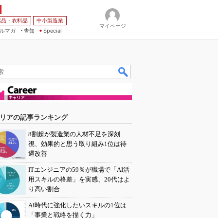
薬品・衣料品
中小製造業
マイページ
ルマガ
告知
Special
リアの記事ランキング
8割超が製造業の人材不足を深刻
視、効果的と思う取り組み1位は待
遇改善
ITエンジニアの59％が職場で「AI活
用スキルの格差」を実感、20代はよ
り高い割合
AI時代に強化したいスキルの1位は
「事業と戦略を描く力」