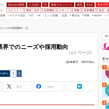
程別：
組み込み開発
メカ設計
製造マネジメント
物流
R＆D
キャリア
FA
業別：
モビリティ
素材／化学
医療機器
ロボット
電機
産業機械
食品・
炭素
サステナ設計
エッジ逆襲
品質
展示会
特集
メ
IoT
AI
ebook
伝承
組み込み開発
CEATEC
読者調査まとめ
編集後記
ニーズや採用動向：モ...
JIMTOF
保全
メカ設計
つながるクルマ
組込み/エッジ コンピューティング
ス
 AI
製造マネジメント
5G
展＆IoT/5Gソリューション展
VR／AR
FA
業界でのニーズや採用動向
IIFES
モビリティ
フィールドサービス
（2/2 ページ）
国際ロボット展
素材／化学
FPGA
キャ
ジャパンモビリティショー
[
杉本恭子
，
MONOist
]
組み込み画像技術
TECHNO-FRONTIER
組み込みモデリング
ージへ
1
|
2
人テク展
Windows Embedded
スマート工場EXPO
見る
Share
車載ソフト開発
EdgeTech+
ISO26262
日本ものづくりワールド
無償設計ツール
AUTOMOTIVE WORLD