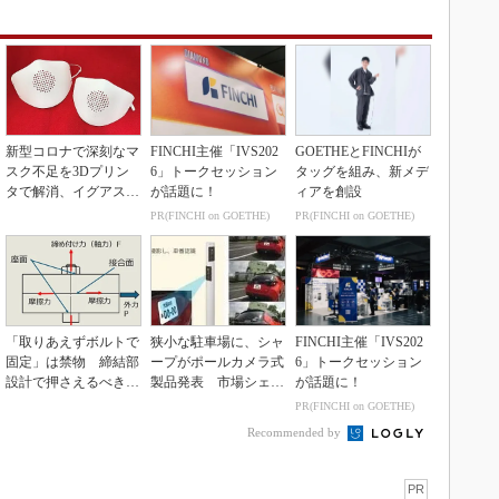
新型コロナで深刻なマ
FINCHI主催「IVS202
GOETHEとFINCHIが
スク不足を3Dプリン
6」トークセッション
タッグを組み、新メデ
タで解消、イグアスが
が話題に！
ィアを創設
3Dマスクを開発
PR(FINCHI on GOETHE)
PR(FINCHI on GOETHE)
「取りあえずボルトで
狭小な駐車場に、シャ
FINCHI主催「IVS202
固定」は禁物 締結部
ープがポールカメラ式
6」トークセッション
設計で押さえるべき基
製品発表 市場シェア
が話題に！
本
10％目指す
PR(FINCHI on GOETHE)
Recommended by
PR