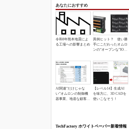
あなたにおすすめ
令和8年熊本地震によ
異例ヒット？ 使い勝
る工場への影響まとめ
手にこだわったオムロ
ンの“オープンな”IO-L
inkマスター
AI関連“だけじゃな
【レベル14】生成AI
い”オムロンの制御機
を味方に、3D CADを
器事業、地道な顧客基
使いこなそう！
盤強化が結実
TechFactory ホワイトペーパー新着情報