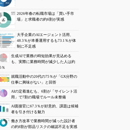
2026年春の転職市場は「買い手市
場」と求職者の約6割が実感
大手企業のAIエージェント活用、
48.3％が本番運用するも73.1％が体
制に不足感
生成AIで業務の時短効果が見込める
も、実際に業務時間が減少した人は約
5％
就職活動中の20代の75％が「GX分野の
仕事に興味がない」と回答
AIの定着進むも、6割が「サイレント活
用」で7割の職場でルール未整備
AI面接官に67.3％が好意的、課題は候補
者を引き付ける魅力
働き方改革で業務時間が減った設計者
の約8割が部品リスクの確認不足を実感