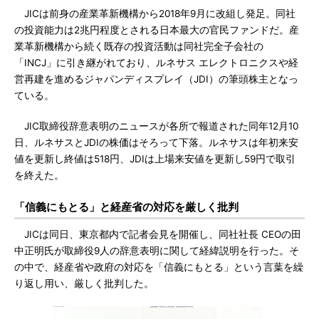
JICは前身の産業革新機構から2018年9月に改組し発足。同社
の投資能力は2兆円程度とされる日本最大の官民ファンドだ。産
業革新機構から続く既存の投資活動は同社完全子会社の
「INCJ」に引き継がれており、ルネサス エレクトロニクスや経
営再建を進めるジャパンディスプレイ（JDI）の筆頭株主となっ
ている。
JIC取締役辞意表明のニュースが各所で報道された同年12月10
日、ルネサスとJDIの株価はそろって下落。ルネサスは年初来安
値を更新し終値は518円、JDIは上場来安値を更新し59円で取引
を終えた。
「信義にもとる」と経産省の対応を厳しく批判
JICは同日、東京都内で記者会見を開催し、同社社長 CEOの田
中正明氏が取締役9人の辞意表明に関して経緯説明を行った。そ
の中で、経産省や政府の対応を「信義にもとる」という言葉を繰
り返し用い、厳しく批判した。