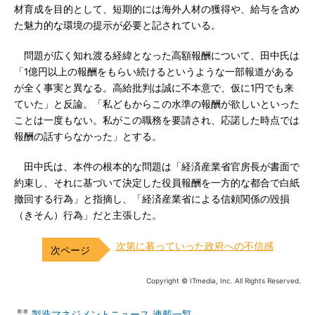
材育成を目的として、短期的には海外人材の獲得や、給与を含め
た魅力的な環境の提示が必要と記されている。
問題が広く知れ渡る経緯となった高額報酬について、田中氏は
「1億円以上の報酬をもらい続けるというような一部報道がある
が全く事実と異なる。高給批判は誠に不本意で、仮に1円でも来
ていた」と反論。「私どもからこの水準の報酬が欲しいといった
ことは一度もない。私がこの職務を要請され、応諾した時点では
報酬の話すらなかった」とする。
田中氏は、本件の根本的な問題は「経済産業省官房長が書面で
約束し、それに基づいて決定した役員報酬を一方的な都合で白紙
撤回する行為」と指摘し、「経済産業省による信頼関係の毀損
（きそん）行為」だと主張した。
次第に募っていった政府への不信感
Copyright © ITmedia, Inc. All Rights Reserved.
製造マネジメントニュース 連載一覧