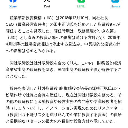
Share
Post
LINE
Hatena
産業革新投資機構（JIC）は2018年12月10日、同社社長
CEO（最高経営責任者）の田中正明氏を始めとした取締役9人が
辞任することを発表した。辞任時期は「残務整理がつき次第」
（JIC）とし直近の投資活動への影響は避ける方針だが、2019年
4月以降の新規投資活動は停止する見込み。中長期的な投資方針
への影響は必至とみられる。
同社取締役は社外取締役を含めて11人。この内、財務省と経済
産業省出身の取締役を除き、民間出身の取締役全員が辞任するこ
ととなった。
辞任を表明した社外取締役 兼 取締役会議長の坂根正弘氏は小
松製作所で社長と会長を歴任し、現在は同社相談役を務める。そ
の他の取締役にも金融投資や経営実務の専門家や学識経験者を招
聘（しょうへい）し、イノベーション実現のためにリスクマネー
（投資回収不能リスクを織り込んで企業に投資する資金）の供給
と長期的なリターンの最大化を目指す投資方針を示していた。