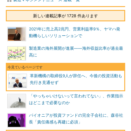
新しい連載記事が 1728 件あります
2021年に売上高2兆円、営業利益率9％、ヤマハ発
動機らしいソリューションで
製造業の海外展開が進展――海外収益比率が過去最
高に
革新機構の取締役9人が辞任へ、今後の投資活動も
先行き見通せず
「やっちゃいけないって言われてない」、作業指示
はどこまで必要なのか
パイオニアが投資ファンドの完全子会社に、森谷社
長「責任痛感も再建に必須」