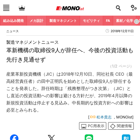
組み込み開発
メカ設計
製造マネジメント
モビリティ
FA
素材／化学
ニュース
2018年12月11日
製造マネジメントニュース
革新機構の取締役9人が辞任へ、今後の投資活動も
先行き見通せず
（1/2 ページ）
産業革新投資機構（JIC）は2018年12月10日、同社社長 CEO（最
高経営責任者）の田中正明氏を始めとした取締役9人が辞任する
ことを発表した。辞任時期は「残務整理がつき次第」（JIC）と
し直近の投資活動への影響は避ける方針だが、2019年4月以降の
新規投資活動は停止する見込み。中長期的な投資方針への影響は
必至とみられる。
[
松本貴志
，MONOist]
PC用表示
関連情報