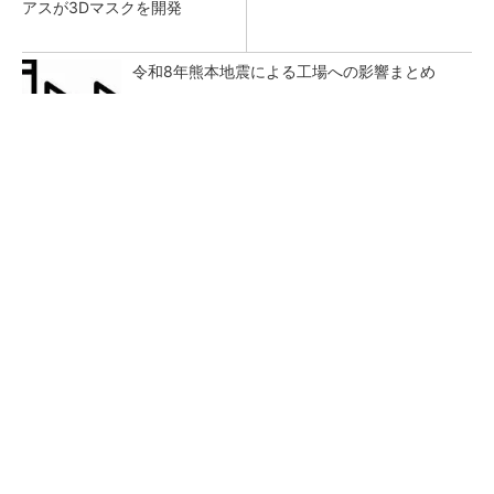
アスが3Dマスクを開発
令和8年熊本地震による工場への影響まとめ
【西野亮廣】つくりたいものを追求できる環境
の作り方とは
PR(FINCHI on GOETHE)
狭小な駐車場に、シャープがポールカメラ式製
品発表 市場シェア10％目指す