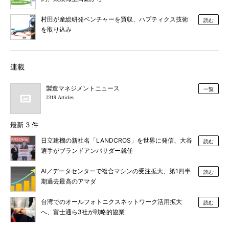
村田が産総研発ベンチャーを買収、ハプティクス技術
読む
を取り込み
連載
製造マネジメントニュース
一覧
2319 Articles
最新 3 件
日立建機の新社名「LANDCROS」を世界に発信、大谷
読む
選手がブランドアンバサダー就任
AI／データセンターで複合マシンの受注拡大、第1四半
読む
期過去最高のアマダ
台湾でのオールフォトニクスネットワーク活用拡大
読む
へ、富士通ら3社が戦略的協業