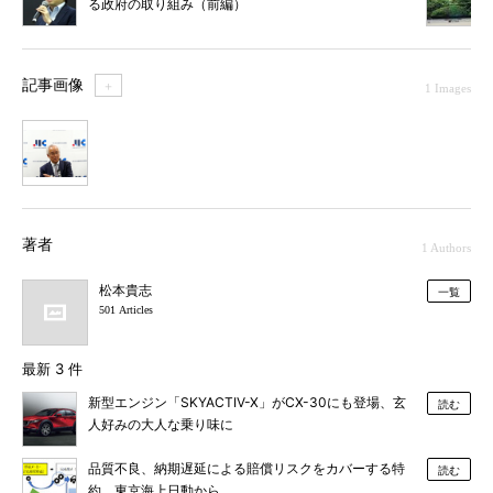
る政府の取り組み（前編）
記事画像
＋
1 Images
1
著者
1 Authors
松本貴志
一覧
501 Articles
最新 3 件
新型エンジン「SKYACTIV-X」がCX-30にも登場、玄
読む
人好みの大人な乗り味に
品質不良、納期遅延による賠償リスクをカバーする特
読む
約、東京海上日動から