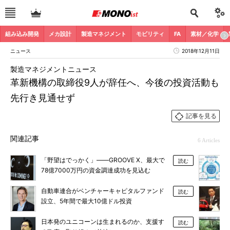
組み込み開発
メカ設計
製造マネジメント
モビリティ
FA
素材／化学
ニュース
2018年12月11日
製造マネジメントニュース
革新機構の取締役9人が辞任へ、今後の投資活動も
先行き見通せず
記事を見る
関連記事
6 Articles
「野望はでっかく」――GROOVE X、最大で
読む
78億7000万円の資金調達成功を見込む
自動車連合がベンチャーキャピタルファンド
読む
設立、5年間で最大10億ドル投資
日本発のユニコーンは生まれるのか、支援す
読む