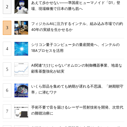
あえて歩かせない――準国産ヒューマノイド「D1」登
場、現場稼働で日本の勝ち筋へ
フィジカルAIに注力するインテル、組み込み市場での約
40年の実績を生かせるか
シリコン量子コンピュータの量産開発へ、インテルの
18Aプロセスを活用
AI関連“だけじゃない”オムロンの制御機器事業、地道な
顧客基盤強化が結実
いくら部品を集めても納期が遅れる不思議、「納期順守
率」に潜むワナ
手術不要で音を届けるレーザー照射技術を開発、次世代
の難聴治療に