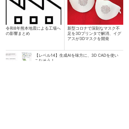
令和8年熊本地震による工場へ
新型コロナで深刻なマスク不
の影響まとめ
足を3Dプリンタで解消、イグ
アスが3Dマスクを開発
【レベル14】生成AIを味方に、3D CADを使い
こなそう！
チームが本音で意見を交わし合い、多様な人財
が挑戦できる組織へ
PR(dentsu Japan)
狭小な駐車場に、シャープがポールカメラ式製
品発表 市場シェア10％目指す