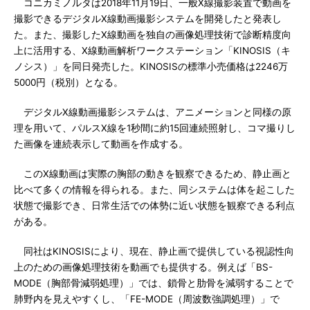
コニカミノルタは2018年11月19日、一般X線撮影装置で動画を
撮影できるデジタルX線動画撮影システムを開発したと発表し
た。また、撮影したX線動画を独自の画像処理技術で診断精度向
上に活用する、X線動画解析ワークステーション「KINOSIS（キ
ノシス）」を同日発売した。KINOSISの標準小売価格は2246万
5000円（税別）となる。
デジタルX線動画撮影システムは、アニメーションと同様の原
理を用いて、パルスX線を1秒間に約15回連続照射し、コマ撮りし
た画像を連続表示して動画を作成する。
このX線動画は実際の胸部の動きを観察できるため、静止画と
比べて多くの情報を得られる。また、同システムは体を起こした
状態で撮影でき、日常生活での体勢に近い状態を観察できる利点
がある。
同社はKINOSISにより、現在、静止画で提供している視認性向
上のための画像処理技術を動画でも提供する。例えば「BS-
MODE（胸部骨減弱処理）」では、鎖骨と肋骨を減弱することで
肺野内を見えやすくし、「FE-MODE（周波数強調処理）」で