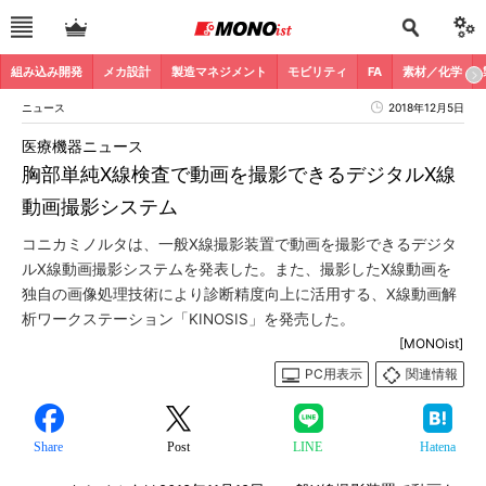
組み込み開発
メカ設計
製造マネジメント
モビリティ
FA
素材／化学
ニュース
2018年12月5日
医療機器ニュース
胸部単純X線検査で動画を撮影できるデジタルX線
動画撮影システム
コニカミノルタは、一般X線撮影装置で動画を撮影できるデジタ
ルX線動画撮影システムを発表した。また、撮影したX線動画を
独自の画像処理技術により診断精度向上に活用する、X線動画解
析ワークステーション「KINOSIS」を発売した。
[MONOist]
PC用表示
関連情報
Share
Post
LINE
Hatena