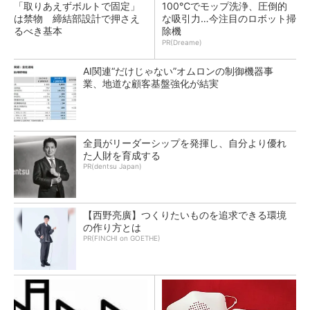
「取りあえずボルトで固定」
100℃でモップ洗浄、圧倒的
は禁物 締結部設計で押さえ
な吸引力…今注目のロボット掃
るべき基本
除機
PR(Dreame)
AI関連“だけじゃない”オムロンの制御機器事
業、地道な顧客基盤強化が結実
全員がリーダーシップを発揮し、自分より優れ
た人財を育成する
PR(dentsu Japan)
【西野亮廣】つくりたいものを追求できる環境
の作り方とは
PR(FINCHI on GOETHE)