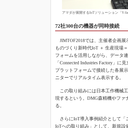
アマダが展開するIoTソリューション「V-factory
72社300台の機器が同時接続
JIMTOF2018では、主催者企画展示「Conn
ものづくり新時代IoT ＋ 生産現場
フォームを活用しながら、データ連
「Connected Industries 
プラットフォームで接続した各展
ニターでリアルタイム表示する。
この取り組みには日本工作機械工業
現するという。DMG森精機やファナッ
る。
さらにIoT導入事例紹介として「
IoTへの取り組み」として、新規設