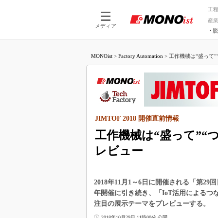
工
産
メディア
脱
つながる技術
AI×技術
MONOist
>
Factory Automation
>
工作機械は“盛って”“
つながる工場
AI×設備
つながるサービ
Physical
JIMTOF 2018 開催直前情報
工作機械は“盛って”“
レビュー
2018年11月1～6日に開催される「第29
年開催に引き続き、「IoT活用による
注目の展示テーマをプレビューする。
2018年10月29日 11時00分 公開