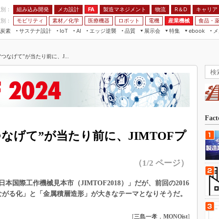
程別：
組み込み開発
メカ設計
製造マネジメント
物流
R＆D
キャリア
FA
業別：
モビリティ
素材／化学
医療機器
ロボット
電機
産業機械
食品・
炭素
サステナ設計
エッジ逆襲
品質
展示会
特集
メ
IoT
AI
ebook
伝承
組み込み開発
CEATEC
読者調査まとめ
編集後記
つなげて”が当たり前に、J...
JIMTOF
保全
メカ設計
つながるクルマ
組込み/エッジ コンピューティング
ス
 AI
製造マネジメント
5G
展＆IoT/5Gソリューション展
VR／AR
FA
IIFES
モビリティ
フィールドサービス
国際ロボット展
素材／化学
FPGA
Fac
ジャパンモビリティショー
組み込み画像技術
つなげて”が当たり前に、JIMTOFプ
TECHNO-FRONTIER
組み込みモデリング
人テク展
（1/2 ページ）
Windows Embedded
スマート工場EXPO
車載ソフト開発
回日本国際工作機械見本市（JIMTOF2018）」だが、前回の2016
EdgeTech+
ISO26262
つながる化」と「金属積層造形」が大きなテーマとなりそうだ。
日本ものづくりワールド
無償設計ツール
AUTOMOTIVE WORLD
[
三島一孝
，
MONOist
]