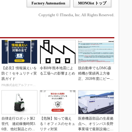
Factory Automation
MONOist トップ
Copyright © ITmedia, Inc. All Rights Reserved.
【必見】情報漏えいを
令和8年熊本地震によ
脱自動車でもDMG森
防ぐ！セキュリティ実
る工場への影響まとめ
精機が業績再上方修
践ガイド
正、2028年度にピーク
利益計画
PR(株式会社アルファーテクノ)
自律走行ロボット第2
【危険】知って備え
医療機器部品の生産拠
世代 連続稼働時間3.
る！オフィスのセキュ
点へ、オリンパス長野
6倍、他社製品との連
リティ対策
事業場で最新設備に機