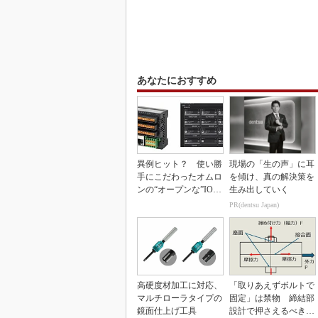
あなたにおすすめ
異例ヒット？ 使い勝
現場の「生の声」に耳
手にこだわったオムロ
を傾け、真の解決策を
ンの“オープンな”IO-L
生み出していく
inkマスター
PR(dentsu Japan)
高硬度材加工に対応、
「取りあえずボルトで
マルチローラタイプの
固定」は禁物 締結部
鏡面仕上げ工具
設計で押さえるべき基