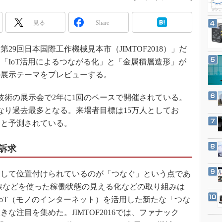
3Dプリンタ
産業オープンネット展
デジタルツインとCAE
見る
Share
S＆OP
第29回日本国際工作機械見本市（JIMTOF2018）」だ
インダストリー4.0
、「IoT活用によるつながる化」と「金属積層造形」が
イノベーション
の展示テーマをプレビューする。
製造業ビッグデータ
メイドインジャパン
や技術の展示会で2年に1回のペースで開催されている。
5社となり過去最多となる。来場者目標は15万人としてお
植物工場
ると予測されている。
知財マネジメント
海外生産
訴求
グローバル設計・開発
制御セキュリティ
1つとして位置付けられているのが「つなぐ」という点であ
線などを使った稼働状態の見える化などの取り組みは
新型コロナへの対応
らはIoT（モノのインターネット）を活用した新たな「つな
な注目を集めた。JIMTOF2016では、ファナック