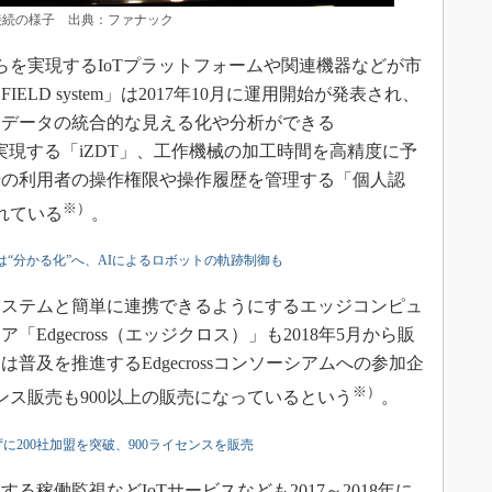
emでの接続の様子 出典：ファナック
を実現するIoTプラットフォームや関連機器などが市
LD system」は2017年10月に運用開始が発表され、
器データの統合的な見える化や分析ができる
実現する「iZDT」、工作機械の加工時間を高精度に予
場の利用者の操作権限や操作履歴を管理する「個人認
※）
れている
。
em」は“分かる化”へ、AIによるロボットの軌跡制御も
ステムと簡単に連携できるようにするエッジコンピュ
Edgecross（エッジクロス）」も2018年5月から販
は普及を推進するEdgecrossコンソーシアムへの参加企
※）
ンス販売も900以上の販売になっているという
。
に200社加盟を突破、900ライセンスを販売
稼働監視などIoTサービスなども2017～2018年に