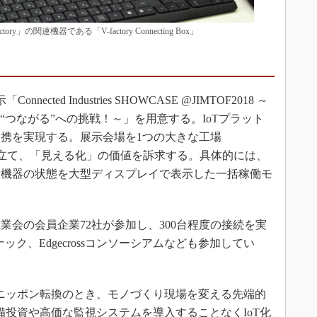
」の関連機器である「V-factory Connecting Box」
ected Industries SHOWCASE @JIMTOF2018 ～
＝“つながる”への挑戦！～」を用意する。IoTプラット
携を実現する。展示会場を1つの大きな工場
Factory」に見立て、「見える化」の価値を訴求する。具体的には、
示機器の状態を大型ディスプレイで表示した一括稼働モ
会の会員企業72社が参加し、300台程度の接続を実
ク、Edgecrossコンソーシアムなども参加してい
ニッポン転換のとき、モノづくり現場を変える先端的
備投資や高価な監視システムを導入することなくIoT化