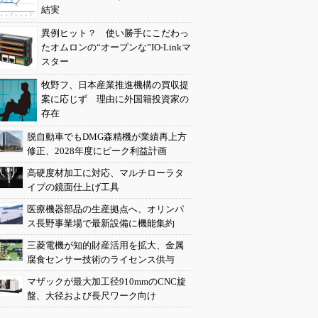
結実
異例ヒット？ 使い勝手にこだわっ
たオムロンの“オープンな”IO-Linkマ
スター
牧野フ、日本産業推進機構の買収提
案に応じず 理由に外国籍投資家の
存在
脱自動車でもDMG森精機が業績再上方
修正、2028年度にピーク利益計画
高硬度材加工に対応、マルチローラタ
イプの鏡面仕上げ工具
医療機器部品の生産拠点へ、オリンパ
ス長野事業場で最新設備に機能集約
三菱電機が知的財産活用を拡大、金属
腐食センサー技術のライセンス供与
マザックが最大加工径910mmのCNC旋
盤、大径および長尺ワーク向け