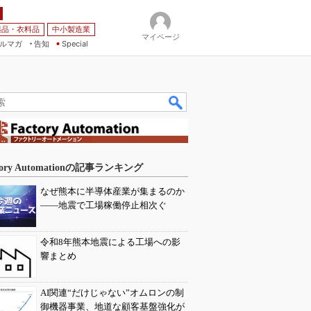
薬品・衣料品
中小製造業
マイページ
ルマガ
告知
Special
tory Automationの記事ランキング
なぜ熊本に半導体産業が集まるのか
――地震で工場稼働停止相次ぐ
令和8年熊本地震による工場への影
響まとめ
AI関連“だけじゃない”オムロンの制
御機器事業、地道な顧客基盤強化が