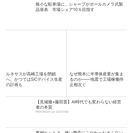
狭小な駐車場に、シャープがポールカメラ式製
品発表 市場シェア10％目指す
ルネサスが高崎工場を閉鎖
なぜ熊本に半導体産業が集ま
へ、かつてはSiCデバイス生産
るのか――地震で工場稼働停
の計画も
止相次ぐ
【見城徹×藤田晋】AI時代でも変わらない経営
者の本質
PR(FINCHI on GOETHE)
異例ヒット？ 使い勝手にこだわったオムロン