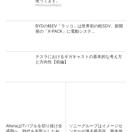
使ってます。
PR(Dreaw合同会社)
BYDの軽EV「ラッコ」は世界初の軽SDV、新開
発の「X-PACK」に電動システ...
テスラにおけるギガキャストの基本的な考え方
と方向性【前編】
AlteraはITバブルを切り抜け全
ソニーグループはイメージセ
盛期へ、時代を先取りしたAr
ンサーが過去最高益、熊本地