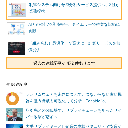
制御システム向け脅威分析サービス提供へ、3社が
業務提携
AIとの会話で業務報告、タイムリーで確実な記録に
貢献
「組み合わせ最適化」が高速に、計算サービスを無
償提供
過去の連載記事が 472 件あります
関連記事
ランサムウェアを未然につぶす、つながらない古い機
器を狙う脅威も可視化して分析「Tenable.io」
取引先との関係壊す、サプライチェーンを狙ったサイ
バー攻撃が増加へ
大手サプライヤーとIT企業の車載セキュリティ協業が