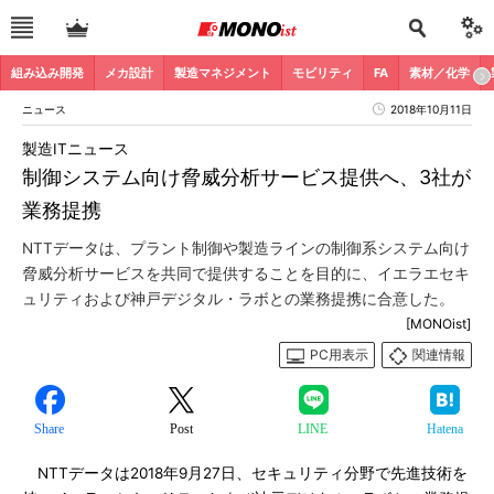
組み込み開発
メカ設計
製造マネジメント
モビリティ
FA
素材／化学
ニュース
2018年10月11日
製造ITニュース
制御システム向け脅威分析サービス提供へ、3社が
業務提携
NTTデータは、プラント制御や製造ラインの制御系システム向け
脅威分析サービスを共同で提供することを目的に、イエラエセキ
ュリティおよび神戸デジタル・ラボとの業務提携に合意した。
[MONOist]
PC用表示
関連情報
Share
Post
LINE
Hatena
NTTデータは2018年9月27日、セキュリティ分野で先進技術を