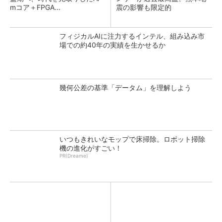
mコア＋FPGA...
震の影響も限定的
フィジカルAIに注力するインテル、組み込み市
場での約40年の実績を生かせるか
幾何公差の基準「データム」を理解しよう
いつもきれいなモップで床掃除。ロボット掃除
機の進化がすごい！
PR(Dreame)