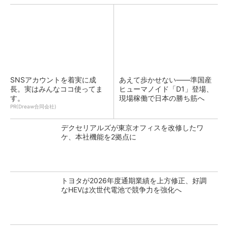
SNSアカウントを着実に成
あえて歩かせない――準国産
長。実はみんなココ使ってま
ヒューマノイド「D1」登場、
す。
現場稼働で日本の勝ち筋へ
PR(Dreaw合同会社)
デクセリアルズが東京オフィスを改修したワ
ケ、本社機能を2拠点に
トヨタが2026年度通期業績を上方修正、好調
なHEVは次世代電池で競争力を強化へ