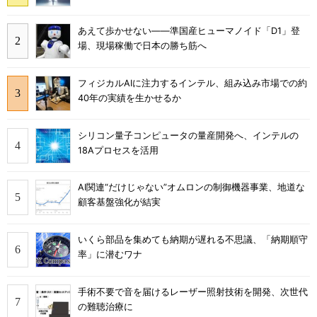
あえて歩かせない――準国産ヒューマノイド「D1」登
場、現場稼働で日本の勝ち筋へ
フィジカルAIに注力するインテル、組み込み市場での約
40年の実績を生かせるか
シリコン量子コンピュータの量産開発へ、インテルの
18Aプロセスを活用
AI関連“だけじゃない”オムロンの制御機器事業、地道な
顧客基盤強化が結実
いくら部品を集めても納期が遅れる不思議、「納期順守
率」に潜むワナ
手術不要で音を届けるレーザー照射技術を開発、次世代
の難聴治療に