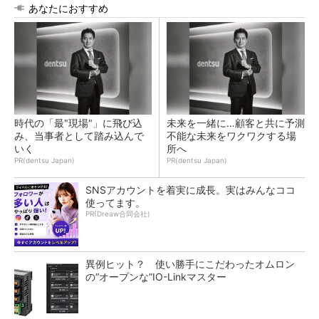
あなたにおすすめ
時代の「最"現場"」に飛び込
未来を一緒に…顧客と共に予測
み、当事者として踏み込んで
不能な未来をワクワクする場
いく
所へ
PR(dentsu Japan)
PR(dentsu Japan)
SNSアカウントを着実に成長。実はみんなココ
使ってます。
PR(Dreaw合同会社)
異例ヒット？ 使い勝手にこだわったオムロン
の“オープンな”IO-Linkマスター