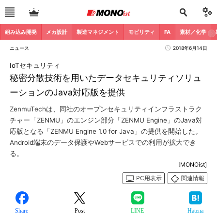
組み込み開発
メカ設計
製造マネジメント
モビリティ
FA
素材／化学
ニュース
2018年6月14日
IoTセキュリティ
秘密分散技術を用いたデータセキュリティソリュ
ーションのJava対応版を提供
ZenmuTechは、同社のオープンセキュリティインフラストラク
チャー「ZENMU」のエンジン部分「ZENMU Engine」のJava対
応版となる「ZENMU Engine 1.0 for Java」の提供を開始した。
Android端末のデータ保護やWebサービスでの利用が拡大でき
る。
[MONOist]
PC用表示
関連情報
Share
Post
LINE
Hatena