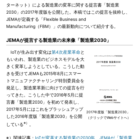
ターネット）による製造業の変革に関する提言書「製造業
2030」の2017年度版を公開した。本稿ではこの提言を抜粋し、
JEMAが定義する「Flexible Business and
Manufacturing（FBM）」の最新動向について紹介する。
JEMAが提言する製造業の未来像「製造業2030」
IoTが生み出す変化は
第4次産業革命
と
もいわれ、製造業のビジネスモデルを大
きく変革しようとしている。こうした動
きを受けてJEMAも2015年8月にスマー
トマニュファクチャリング特別委員会を
発足し、製造業革新に向けての提言を行
ってきた。こうした中で2016年5月に提
言書「製造業2030」を初めて発表し、
2017年5月にはこれをブラッシュアップ
2017年度版「製造業2030」
した2016年度版「製造業2030」を公開
（クリックでWebサイトへ）
※）
している
。
※）関連記事：
IoTが変革する製造業の2030年、JEMAが「製造業