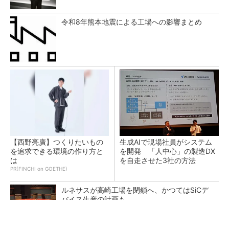
令和8年熊本地震による工場への影響まとめ
【西野亮廣】つくりたいもの
生成AIで現場社員がシステム
を追求できる環境の作り方と
を開発 「人中心」の製造DX
は
を自走させた3社の方法
PR(FINCHI on GOETHE)
ルネサスが高崎工場を閉鎖へ、かつてはSiCデ
バイス生産の計画も