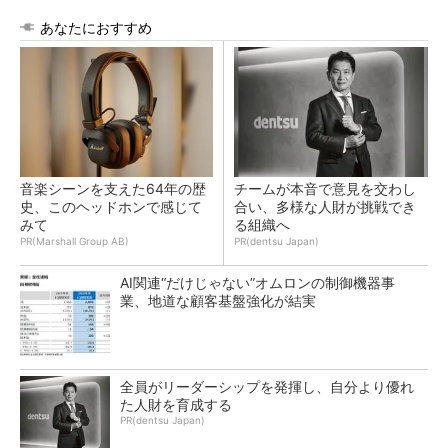
あなたにおすすめ
音楽シーンを支えた64年の歴
チームが本音で意見を交わし
史、このヘッドホンで感じて
合い、多様な人財が挑戦でき
みて
る組織へ
PR(Marshall Group AB)
PR(dentsu Japan)
AI関連“だけじゃない”オムロンの制御機器事
業、地道な顧客基盤強化が結実
全員がリーダーシップを発揮し、自分より優れ
た人財を育成する
PR(dentsu Japan)