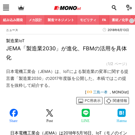
組み込み開発
メカ設計
製造マネジメント
モビリティ
FA
素材／化学
ニュース
2018年6月13日
製造業IoT
JEMA「製造業2030」が進化、FBMの活用を具体
化
（1/2 ページ）
日本電機工業会（JEMA）は、IoTによる製造業の変革に関する提
言書「製造業2030」の2017年度版を公開した。本稿ではこの提
言を抜粋して紹介する。
[
三島一孝
，MONOist]
PC用表示
関連情報
Share
Post
LINE
Hatena
日本電機工業会（JEMA）は2018年5月16日、IoT（モノのイン