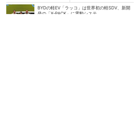
BYDの軽EV「ラッコ」は世界初の軽SDV、新開
発の「X-PACK」に電動システ...
ペロブスカイト太陽電池の量産に有効なイン
ク、従来比で1.5倍の性能向上
【レベル14】生成AIを味方に、3D CADを使い
こなそう！