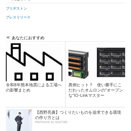
ブリヂストン
プレスリリース
あなたにおすすめ
令和8年熊本地震による工場へ
異例ヒット？ 使い勝手にこ
の影響まとめ
だわったオムロンの“オープン
な”IO-Linkマスター
【西野亮廣】つくりたいものを追求できる環境
の作り方とは
PR(FINCHI on GOETHE)