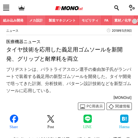
組み込み開発
メカ設計
製造マネジメント
モビリティ
FA
素材／化学
ニュース
2018年5月9日
医療機器ニュース
タイヤ技術を応用した義足用ゴムソールを新開
発、グリップと耐摩耗を両立
ブリヂストンは、パラトライアスロン選手の秦由加子氏がランパ
ートで装着する義足用の新型ゴムソールを開発した。タイヤ開発
で培ってきた計測、分析技術、パターン設計技術などを新型ゴム
ソールに応用している。
[MONOist]
PC用表示
関連情報
Share
Post
LINE
Hatena