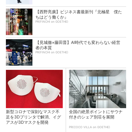
【西野亮廣】ビジネス書最新刊『北極星 僕た
ちはどう働くか』
PR(FINCHI on GOETHE)
【見城徹×藤田晋】AI時代でも変わらない経営
者の本質
PR(FINCHI on GOETHE)
新型コロナで深刻なマスク不
全国の絶景ポイントにサウナ
足を3Dプリンタで解消、イグ
付きのシェア別荘を展開
アスが3Dマスクを開発
PR(COCO VILLA on GOETHE)