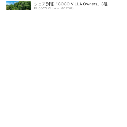
シェア別荘「COCO VILLA Owners」3選
PR(COCO VILLA on GOETHE)
【レベル14】生成AIを味方に、3D CADを使い
こなそう！
「取りあえずボルトで固定」は禁物 締結部設
計で押さえるべき基本