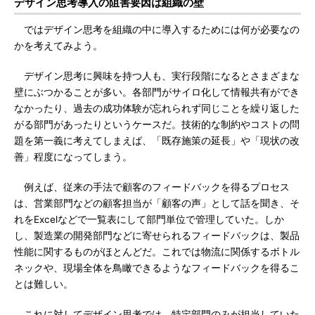
デザイン思考導入の阻害要因は組織の壁
ではデザイン思考を組織の中に導入するためには何が必要なの
かを考えてみよう。
デザイン思考に興味を持つ人も、実行段階になるとさまざまな
壁にぶつかることが多い。各部門がサイロ化して情報共有ができ
なかったり、過去の成功体験が忘れられず同じことを繰り返した
がる部門があったりというケースだ。技術的な制約やコストの問
題を第一義に考えてしまえば、「既存施策の延長」や「現状の改
善」程度になってしまう。
例えば、従来の手法で顧客のフィードバックを得るプロセス
は、営業部門などの顧客担当が「顧客の声」として話を聞き、そ
れをExcelなどで一覧表にして部門単位で管理していた。しか
し、製造業の開発部門などに寄せられるフィードバックは、製品
性能に関するものがほとんどだ。これでは物流に関係するボトル
ネックや、現場全体を鳥瞰できるようなフィードバックを得るこ
とは難しい。
これに対してデザイン思考では、特定部門のみが担当していた