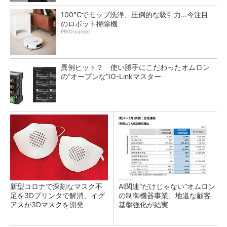
100℃でモップ洗浄、圧倒的な吸引力…今注目
のロボット掃除機
PR(Dreame)
異例ヒット？ 使い勝手にこだわったオムロン
の“オープンな”IO-Linkマスター
新型コロナで深刻なマスク不
AI関連“だけじゃない”オムロン
足を3Dプリンタで解消、イグ
の制御機器事業、地道な顧客
アスが3Dマスクを開発
基盤強化が結実