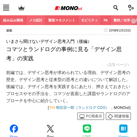
組み込み開発
メカ設計
製造マネジメント
モビリティ
FA
素材／化学
連載
2018年2月23日
いまさら聞けないデザイン思考入門（後編）
コマツとランドログの事例に見る「デザイン思
考」の実践
（2/3 ページ）
前編では、デザイン思考が求められている理由、デザイン思考の
歴史、デザイン思考と従来型の思考との違いについて解説した。
後編では、デザイン思考を実践するにあたり、押さえておきたい
プロセスやその手法を、コマツが直面した課題やランドログのア
プローチを中心に紹介していく。
[
明石宗一郎（ランドログ CDO）
，MONOist]
PC用表示
関連情報
Share
Post
LINE
Hatena