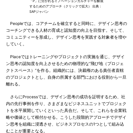
「P」に分かれるイノベーションカルチャーを醸成
するためのアプローチ（クリックで拡大） 出典：
SAPジャパン
Peopleでは、コアチームを確立すると同時に、デザイン思考の
コーチングできる人材の育成と認知度の向上を目指す。そして、
コミュニティーを形成し、デザイン思考を実践する対象者を増や
していく。
Placeではトレーニングやプロジェクトの実施を通じ、デザイ
ン思考の認知度を向上させるための物理的な“飛び地（プロジェ
クトスペース）”を作る。組織的には、決裁権のある責任者直轄
のプロジェクトとし、自身の所属する部門における役割から一旦
離れる。
さらにProcessでは、デザイン思考の成功を証明するため、社
内の先行事例を作り、さまざまなビジネスユニットでプロジェク
トを水平展開していくといった具合だ。そして、これらを企業戦
略や価値として根付かせる。こうした段階的アプローチでデザイ
ン思考を組織に浸透させ、ビジネスプロセスの1つとして組み込
むことが重要となる。