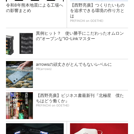
令和8年熊本地震による工場へ
【西野亮廣】つくりたいもの
の影響まとめ
を追求できる環境の作り方と
は
PR(FINCHI on GOETHE)
異例ヒット？ 使い勝手にこだわったオムロン
の“オープンな”IO-Linkマスター
arrowsの頑丈さがとんでもないレベルに
PR(arrows)
【西野亮廣】ビジネス書最新刊『北極星 僕た
ちはどう働くか』
PR(FINCHI on GOETHE)