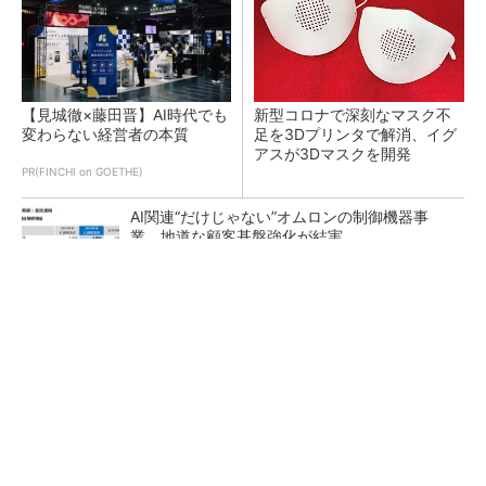
【見城徹×藤田晋】AI時代でも
新型コロナで深刻なマスク不
変わらない経営者の本質
足を3Dプリンタで解消、イグ
アスが3Dマスクを開発
PR(FINCHI on GOETHE)
AI関連“だけじゃない”オムロンの制御機器事
業、地道な顧客基盤強化が結実
【レベル14】生成AIを味方に、3D CADを使い
こなそう！
「取りあえずボルトで固定」は禁物 締結部設
計で押さえるべき基本