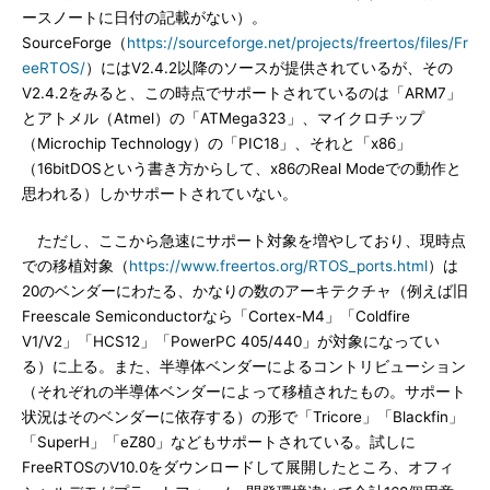
ースノートに日付の記載がない）。
SourceForge（
https://sourceforge.net/projects/freertos/files/Fr
eeRTOS/
）にはV2.4.2以降のソースが提供されているが、その
V2.4.2をみると、この時点でサポートされているのは「ARM7」
とアトメル（Atmel）の「ATMega323」、マイクロチップ
（Microchip Technology）の「PIC18」、それと「x86」
（16bitDOSという書き方からして、x86のReal Modeでの動作と
思われる）しかサポートされていない。
ただし、ここから急速にサポート対象を増やしており、現時点
での移植対象（
https://www.freertos.org/RTOS_ports.html
）は
20のベンダーにわたる、かなりの数のアーキテクチャ（例えば旧
Freescale Semiconductorなら「Cortex-M4」「Coldfire
V1/V2」「HCS12」「PowerPC 405/440」が対象になってい
る）に上る。また、半導体ベンダーによるコントリビューション
（それぞれの半導体ベンダーによって移植されたもの。サポート
状況はそのベンダーに依存する）の形で「Tricore」「Blackfin」
「SuperH」「eZ80」などもサポートされている。試しに
FreeRTOSのV10.0をダウンロードして展開したところ、オフィ