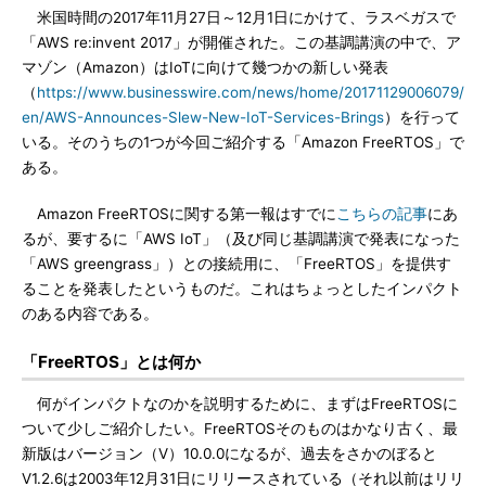
米国時間の2017年11月27日～12月1日にかけて、ラスベガスで
「AWS re:invent 2017」が開催された。この基調講演の中で、ア
マゾン（Amazon）はIoTに向けて幾つかの新しい発表
（
https://www.businesswire.com/news/home/20171129006079/
en/AWS-Announces-Slew-New-IoT-Services-Brings
）を行って
いる。そのうちの1つが今回ご紹介する「Amazon FreeRTOS」で
ある。
Amazon FreeRTOSに関する第一報はすでに
こちらの記事
にあ
るが、要するに「AWS IoT」（及び同じ基調講演で発表になった
「AWS greengrass」）との接続用に、「FreeRTOS」を提供す
ることを発表したというものだ。これはちょっとしたインパクト
のある内容である。
「FreeRTOS」とは何か
何がインパクトなのかを説明するために、まずはFreeRTOSに
ついて少しご紹介したい。FreeRTOSそのものはかなり古く、最
新版はバージョン（V）10.0.0になるが、過去をさかのぼると
V1.2.6は2003年12月31日にリリースされている（それ以前はリリ