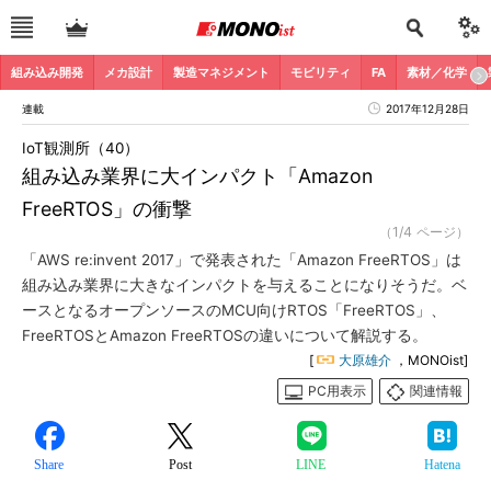
組み込み開発
メカ設計
製造マネジメント
モビリティ
FA
素材／化学
連載
2017年12月28日
IoT観測所（40）
組み込み業界に大インパクト「Amazon
FreeRTOS」の衝撃
（1/4 ページ）
「AWS re:invent 2017」で発表された「Amazon FreeRTOS」は
組み込み業界に大きなインパクトを与えることになりそうだ。ベ
ースとなるオープンソースのMCU向けRTOS「FreeRTOS」、
FreeRTOSとAmazon FreeRTOSの違いについて解説する。
[
大原雄介
，MONOist]
PC用表示
関連情報
Share
Post
LINE
Hatena