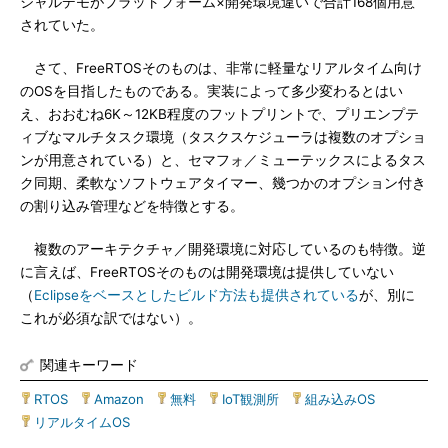
シャルデモがプラットフォーム×開発環境違いで合計168個用意
されていた。
さて、FreeRTOSそのものは、非常に軽量なリアルタイム向け
のOSを目指したものである。実装によって多少変わるとはい
え、おおむね6K～12KB程度のフットプリントで、プリエンプテ
ィブなマルチタスク環境（タスクスケジューラは複数のオプショ
ンが用意されている）と、セマフォ／ミューテックスによるタス
ク同期、柔軟なソフトウェアタイマー、幾つかのオプション付き
の割り込み管理などを特徴とする。
複数のアーキテクチャ／開発環境に対応しているのも特徴。逆
に言えば、FreeRTOSそのものは開発環境は提供していない
（
Eclipseをベースとしたビルド方法も提供されている
が、別に
これが必須な訳ではない）。
関連キーワード
RTOS
|
Amazon
|
無料
|
IoT観測所
|
組み込みOS
|
リアルタイムOS