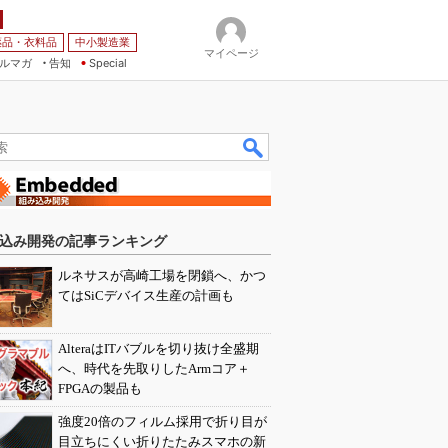
薬品・衣料品
中小製造業
マイページ
ルマガ
告知
Special
込み開発の記事ランキング
ルネサスが高崎工場を閉鎖へ、かつ
てはSiCデバイス生産の計画も
AlteraはITバブルを切り抜け全盛期
へ、時代を先取りしたArmコア＋
FPGAの製品も
強度20倍のフィルム採用で折り目が
目立ちにくい折りたたみスマホの新