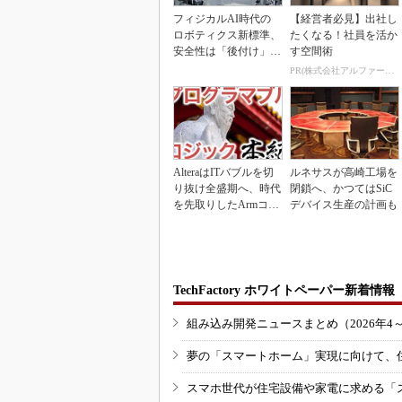
フィジカルAI時代の
【経営者必見】出社し
ロボティクス新標準、
たくなる！社員を活か
安全性は「後付け」で
す空間術
なく「設計の核心」
PR(株式会社アルファーテクノ)
AlteraはITバブルを切
ルネサスが高崎工場を
り抜け全盛期へ、時代
閉鎖へ、かつてはSiC
を先取りしたArmコア
デバイス生産の計画も
＋FPGA...
TechFactory ホワイトペーパー新着情報
組み込み開発ニュースまとめ（2026年4
夢の「スマートホーム」実現に向けて、
スマホ世代が住宅設備や家電に求める「