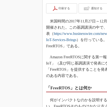
印刷する
通知する
米国時間の2017年11月27日～12月1
開催された。この基調講演の中で、ア
表（
https://www.businesswire.com/
IoT-Services-Brings
）を行っている。
FreeRTOS」である。
Amazon FreeRTOSに関する第
IoT」（及び同じ基調講演で発表になった
「FreeRTOS」を提供すること
のある内容である。
「FreeRTOS」とは何か
何がインパクトなのかを説明するため
い。FreeRTOSそのものはかなり