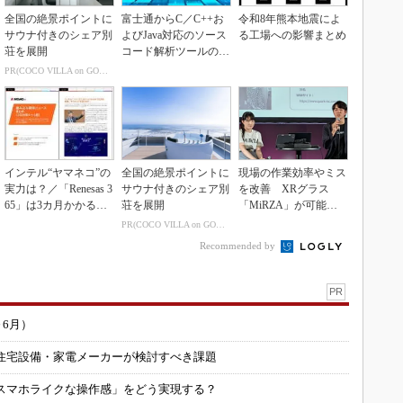
全国の絶景ポイントに
富士通からC／C++お
令和8年熊本地震によ
サウナ付きのシェア別
よびJava対応のソース
る工場への影響まとめ
荘を展開
コード解析ツールの資
産を取得
PR(COCO VILLA on GOETHE)
インテル“ヤマネコ”の
全国の絶景ポイントに
現場の作業効率やミス
実力は？／「Renesas 3
サウナ付きのシェア別
を改善 XRグラス
65」は3カ月かかる作
荘を展開
「MiRZA」が可能に
業が1...
するピッキングDX
PR(COCO VILLA on GOETHE)
の...
Recommended by
PR
～6月）
住宅設備・家電メーカーが検討すべき課題
スマホライクな操作感」をどう実現する？