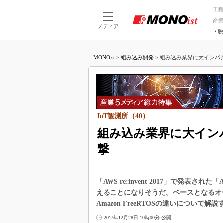
工
産
メディア
脱
つながる技術
AI×技術
MONOist
>
組み込み開発
>
組み込み業界に大インパクト「A
つながる工場
AI×設備
つながるサービ
Physical
IoT観測所（40）
組み込み業界に大インパクト
撃
「AWS re:invent 2017」で発表さ
えることになりそうだ。ベースとなるオープン
Amazon FreeRTOSの違いについて解
2017年12月28日 10時00分 公開