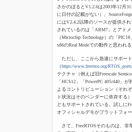
さかのぼるとV1.2.6は2003年
に日付の記載がない）。SourceForg
にはV2.4.2以降のソースが提供さ
されているのは「ARM7」とアトメル（
（Microchip Technology）の
x86のReal Modeでの動作と思
ただし、ここから急速にサポート
（
https://www.freertos.org/RTOS_ports
テクチャ（例えば旧Freescale Semicond
「HCS12」「PowerPC 405
よるコントリビューション（それ
ト状況はそのベンダーに依存する）の形で「T
どもサポートされている。試しにFre
オフィシャルデモがプラットフォー
さて、FreeRTOSそのものは、