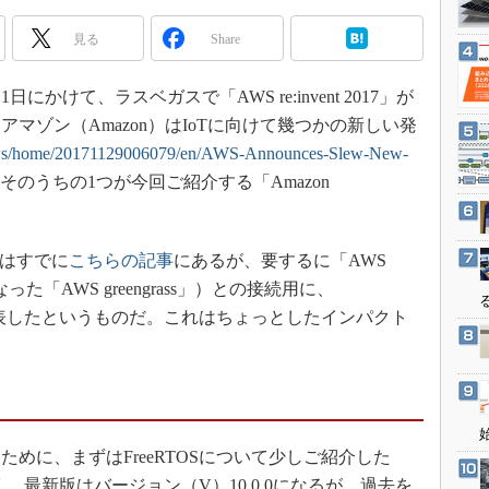
3Dプリンタ
産業オープンネット展
見る
Share
デジタルツインとCAE
S＆OP
日にかけて、ラスベガスで「AWS re:invent 2017」が
インダストリー4.0
マゾン（Amazon）はIoTに向けて幾つかの新しい発
イノベーション
news/home/20171129006079/en/AWS-Announces-Slew-New-
製造業ビッグデータ
そのうちの1つが今回ご紹介する「Amazon
メイドインジャパン
植物工場
一報はすでに
こちらの記事
にあるが、要するに「AWS
知財マネジメント
「AWS greengrass」）との接続用に、
海外生産
を発表したというものだ。これはちょっとしたインパクト
グローバル設計・開発
制御セキュリティ
新型コロナへの対応
に、まずはFreeRTOSについて少しご紹介した
古く、最新版はバージョン（V）10.0.0になるが、過去を