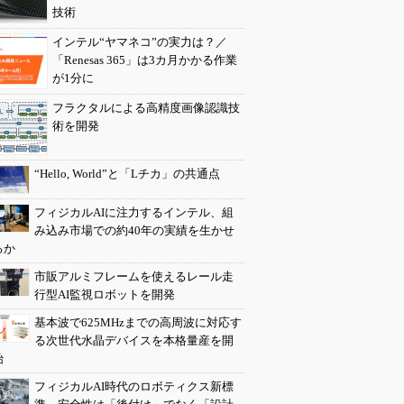
技術
インテル“ヤマネコ”の実力は？／
「Renesas 365」は3カ月かかる作業
が1分に
フラクタルによる高精度画像認識技
術を開発
“Hello, World”と「Lチカ」の共通点
フィジカルAIに注力するインテル、組
み込み市場での約40年の実績を生かせ
るか
市販アルミフレームを使えるレール走
行型AI監視ロボットを開発
基本波で625MHzまでの高周波に対応す
る次世代水晶デバイスを本格量産を開
始
フィジカルAI時代のロボティクス新標