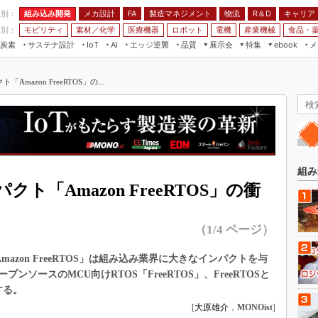
程別：
組み込み開発
メカ設計
製造マネジメント
物流
R＆D
キャリア
FA
業別：
モビリティ
素材／化学
医療機器
ロボット
電機
産業機械
食品・
炭素
サステナ設計
エッジ逆襲
品質
展示会
特集
メ
IoT
AI
ebook
伝承
組み込み開発
CEATEC
読者調査まとめ
編集後記
mazon FreeRTOS」の...
JIMTOF
保全
メカ設計
つながるクルマ
組込み/エッジ コンピューティング
ス
 AI
製造マネジメント
5G
展＆IoT/5Gソリューション展
VR／AR
FA
IIFES
モビリティ
フィールドサービス
国際ロボット展
素材／化学
FPGA
組み
ジャパンモビリティショー
「Amazon FreeRTOS」の衝
組み込み画像技術
TECHNO-FRONTIER
組み込みモデリング
人テク展
（1/4 ページ）
Windows Embedded
スマート工場EXPO
車載ソフト開発
れた「Amazon FreeRTOS」は組み込み業界に大きなインパクトを与
EdgeTech+
ソースのMCU向けRTOS「FreeRTOS」、FreeRTOSと
ISO26262
日本ものづくりワールド
説する。
無償設計ツール
[
大原雄介
，
MONOist
]
AUTOMOTIVE WORLD