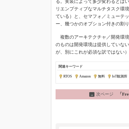
る。実装によって多少変わるとはい
リエンプティブなマルチタスク環
ている）と、セマフォ／ミューテ
ー、幾つかのオプション付きの割
複数のアーキテクチャ／開発環境に対
のものは開発環境は提供していな
が、別にこれが必須な訳ではない
関連キーワード
RTOS
|
Amazon
|
無料
|
IoT観測所
次ページ
「Fr
→