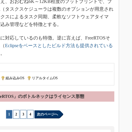
え、おおむね6K～12KB程度のフットプリントで、プ
境（タスクスケジューラは複数のオプションが用意され
ックスによるタスク同期、柔軟なソフトウェアタイマ
り込み管理などを特徴とする。
応しているのも特徴。逆に言えば、FreeRTOSそ
い（
Eclipseをベースとしたビルド方法も提供されている
）。
|
組み込みOS
|
リアルタイムOS
eeRTOS」のボトルネックはライセンス形態
1
|
2
|
3
|
4
次のページへ