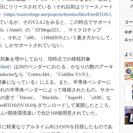
12月31日にリリースされている（それ以前はリリースノート
e（
https://sourceforge.net/projects/freertos/files/FreeRTOS/
）
れているが、そのV2.4.2をみると、この時点でサポート
コー
Atmel）の「ATMega323」、マイクロチップ
ロボ
「PIC18」、それと「x86」（16bitDOSという書き方からして、
エッ
われる）しかサポートされていない。
よく
対象を増やしており、現時点での移植対象
.html
）は20のベンダーにわたる、かなりの数のアーキ
uctorなら「Cortex-M4」「Coldfire V1/V2」
/440」が対象になっている）に上る。また、半導体ベンダーに
ぞれの半導体ベンダーによって移植されたもの。サポー
ricore」「Blackfin」「SuperH」「eZ80」な
eRTOSのV10.0をダウンロードして展開したところ、
ム×開発環境違いで合計168個用意されていた。
非常に軽量なリアルタイム向けのOSを目指したものであ