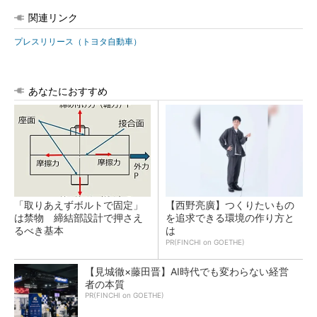
関連リンク
プレスリリース（トヨタ自動車）
あなたにおすすめ
「取りあえずボルトで固定」
【西野亮廣】つくりたいもの
は禁物 締結部設計で押さえ
を追求できる環境の作り方と
るべき基本
は
PR(FINCHI on GOETHE)
【見城徹×藤田晋】AI時代でも変わらない経営
者の本質
PR(FINCHI on GOETHE)