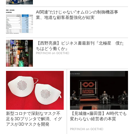
AI関連“だけじゃない”オムロンの制御機器事
業、地道な顧客基盤強化が結実
【西野亮廣】ビジネス書最新刊『北極星 僕た
ちはどう働くか』
PR(FINCHI on GOETHE)
新型コロナで深刻なマスク不
【見城徹×藤田晋】AI時代でも
足を3Dプリンタで解消、イグ
変わらない経営者の本質
アスが3Dマスクを開発
PR(FINCHI on GOETHE)