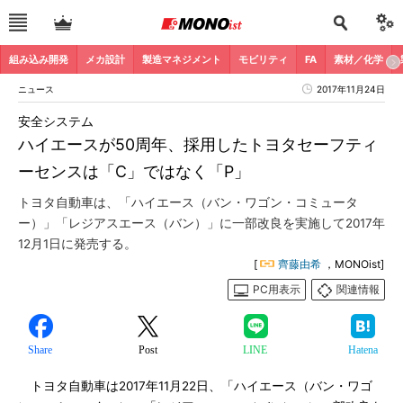
組み込み開発
メカ設計
製造マネジメント
モビリティ
FA
素材／化学
ニュース
2017年11月24日
安全システム
ハイエースが50周年、採用したトヨタセーフティ
ーセンスは「C」ではなく「P」
トヨタ自動車は、「ハイエース（バン・ワゴン・コミュータ
ー）」「レジアスエース（バン）」に一部改良を実施して2017年
12月1日に発売する。
[
齊藤由希
，MONOist]
PC用表示
関連情報
Share
Post
LINE
Hatena
トヨタ自動車は2017年11月22日、「ハイエース（バン・ワゴ