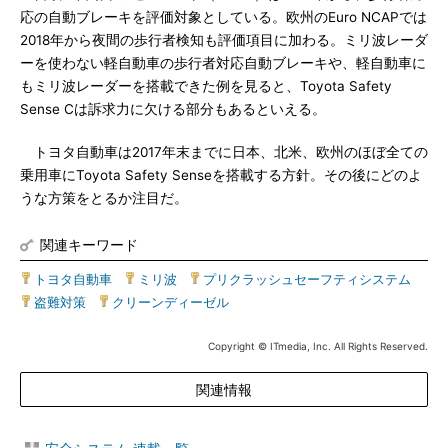
応の自動ブレーキを評価対象としている。欧州のEuro NCAPでは
2018年から夜間の歩行者検知も評価項目に加わる。ミリ波レーダ
ーを使わない軽自動車の歩行者対応自動ブレーキや、軽自動車に
もミリ波レーダーを搭載できた例を見ると、Toyota Safety
Sense Cは訴求力に欠ける部分もあるといえる。
トヨタ自動車は2017年末までに日本、北米、欧州のほぼ全ての
乗用車にToyota Safety Senseを搭載する方針。その後にどのよ
うな方策をとるか注目だ。
関連キーワード
トヨタ自動車
|
ミリ波
|
プリクラッシュセーフティシステム
|
盗難対策
|
クリーンディーゼル
Copyright © ITmedia, Inc. All Rights Reserved.
関連情報