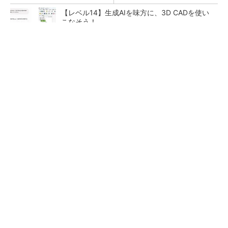
【レベル14】生成AIを味方に、3D CADを使い
こなそう！
令和8年熊本地震による工場への影響まとめ
狭小な駐車場に、シャープがポールカメラ式製
品発表 市場シェア10％目指す