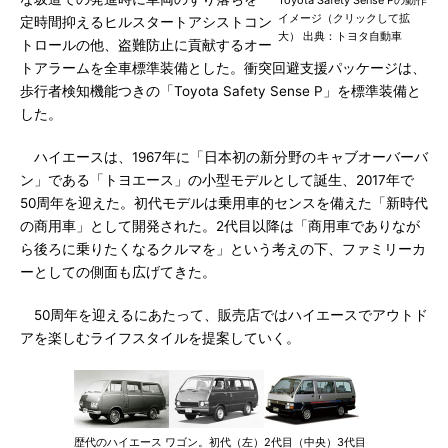
Toyota Safety Sense Pの動作
イメージ（クリックして拡
定時間抑えるヒルスタートアシストコン
大） 出典：トヨタ自動車
トロールの他、盗難防止に貢献するオー
トアラームを全車標準装備とした。衝突回避支援パッケージは、
歩行者検知機能つきの「Toyota Safety Sense P」を標準装備と
した。
ハイエースは、1967年に「日本初の新分野のキャブオーバーバ
ン」である「トヨエース」の小型モデルとして誕生、2017年で
50周年を迎えた。初代モデルは乗用車的センスを備えた「新時代
の商用車」として開発された。2代目以降は「商用車でありなが
ら後ろに乗りたくなるクルマを」という考えの下、ファミリーカ
ーとしての側面も広げてきた。
50周年を迎えるにあたって、販売店ではハイエースでアウトド
アを楽しむライフスタイルを提案していく。
歴代のハイエース ワゴン。初代（左）2代目（中央）3代目