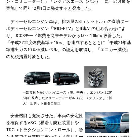
ン・コミューター）」「レジアスエース（バン）」に一部改良を
実施して同年12月1日に発売すると発表した。
ディーゼルエンジン車は、排気量2.8l（リットル）の直噴ター
ボディーゼルエンジン「1GD-FTV」と6速ATの組み合わせによ
り、JC08モード燃費を従来モデルから1.0～1.6km/l改善した。
「平成27年度燃費基準＋15％」を達成するとともに「平成21年基
準排出ガス10％低減レベル」の認定を取得し、「エコカー減税」
の免税措置対象とした。
一部改良を受けたハイエース（左、中央）。エンジンは201
5年に発表したクリーンディーゼル（右）（クリックして拡
大） 出典：トヨタ自動車
安全機能も充実させた。車両の安定性
を確保するVSC（横滑り防止装置）や
TRC（トラクションコントロール）、急
な坂道での発進時に車両のずり落ちを一