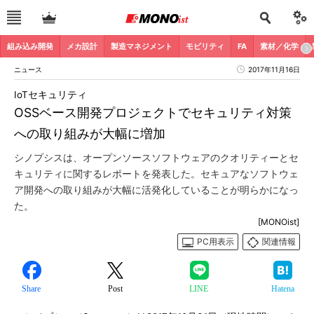
組み込み開発
メカ設計
製造マネジメント
モビリティ
FA
素材／化学
ニュース
2017年11月16日
IoTセキュリティ
OSSベース開発プロジェクトでセキュリティ対策
への取り組みが大幅に増加
シノプシスは、オープンソースソフトウェアのクオリティーとセ
キュリティに関するレポートを発表した。セキュアなソフトウェ
ア開発への取り組みが大幅に活発化していることが明らかになっ
た。
[MONOist]
PC用表示
関連情報
Share
Post
LINE
Hatena