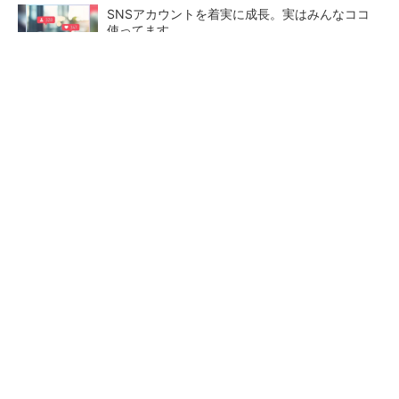
SNSアカウントを着実に成長。実はみんなココ
使ってます。
PR(Dreaw合同会社)
【レベル14】生成AIを味方に、3D CADを使い
こなそう！
「取りあえずボルトで固定」は禁物 締結部設
計で押さえるべき基本