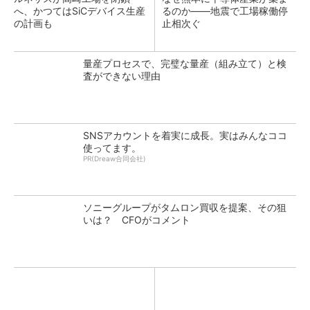
へ、かつてはSiCデバイス生産
るのか――地震で工場稼働停
の計画も
止相次ぐ
量産プロセスで、完璧な量産（組み立て）と検
査ができない理由
SNSアカウントを着実に成長。実はみんなココ
使ってます。
PR(Dreaw合同会社)
ソニーグループがタムロン買収を提案、その狙
いは？ CFOがコメント