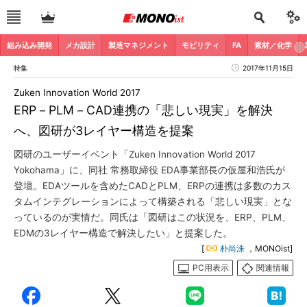
組み込み開発
メカ設計
製造マネジメント
モビリティ
FA
素材／化学
特集
2017年11月15日
Zuken Innovation World 2017
ERP－PLM－CAD連携の「悲しい現実」を解決
へ、図研が3レイヤー構造を提案
図研のユーザーイベント「Zuken Innovation World 2017
Yokohama」に、同社 常務取締役 EDA事業部長の仮屋和浩氏が
登壇。EDAツールを含めたCADとPLM、ERPの連携は多数のカス
タムインテグレーションによって構築される「悲しい現実」とな
っているのが実情だ。同氏は「図研はこの状況を、ERP、PLM、
EDMの3レイヤー構造で解決したい」と提案した。
[
朴尚洙
，MONOist]
PC用表示
関連情報