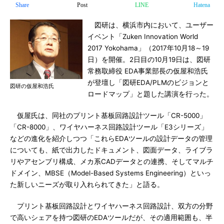
Share
Post
LINE
Hatena
図研は、横浜市内において、ユーザー
イベント「Zuken Innovation World
2017 Yokohama」（2017年10月18～19
日）を開催。2日目の10月19日は、図研
常務取締役 EDA事業部長の仮屋和浩氏
が登壇し「図研EDA/PLMのビジョンと
図研の仮屋和浩氏
ロードマップ」と題した講演を行った。
仮屋氏は、同社のプリント基板回路設計ツール「CR-5000」
「CR-8000」、ワイヤハーネス回路設計ツール「E3シリーズ」
などの進化を紹介しつつ「これらEDAツールの設計データの管理
についても、紙で出力したドキュメント、図面データ、ライブラ
リやアセンブリ構成、メカ系CADデータとの連携、そしてマルチ
ドメイン、MBSE（Model-Based Systems Engineering）といっ
た新しいニーズが取り入れられてきた」と語る。
プリント基板回路設計とワイヤハーネス回路設計、双方の分野
で高いシェアを持つ図研のEDAツールだが、その適用範囲も、半