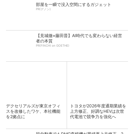
部屋を一瞬で没入空間にするガジェット
PR(デノン)
【見城徹×藤田晋】AI時代でも変わらない経営
者の本質
PR(FINCHI on GOETHE)
デクセリアルズが東京オフィ
トヨタが2026年度通期業績を
スを改修したワケ、本社機能
上方修正、好調なHEVは次世
を2拠点に
代電池で競争力を強化へ
脱自動車でもDMG森精機が業績再上方修正、2