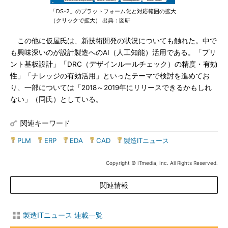
「DS-2」のプラットフォーム化と対応範囲の拡大
（クリックで拡大） 出典：図研
この他に仮屋氏は、新技術開発の状況についても触れた。中で
も興味深いのが設計製造へのAI（人工知能）活用である。「プリ
ント基板設計」「DRC（デザインルールチェック）の精度・有効
性」「ナレッジの有効活用」といったテーマで検討を進めてお
り、一部については「2018～2019年にリリースできるかもしれ
ない」（同氏）としている。
関連キーワード
PLM
|
ERP
|
EDA
|
CAD
|
製造ITニュース
Copyright © ITmedia, Inc. All Rights Reserved.
関連情報
製造ITニュース 連載一覧