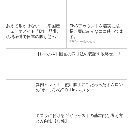
あえて歩かせない――準国産
SNSアカウントを着実に成
ヒューマノイド「D1」登場、
長。実はみんなココ使ってま
現場稼働で日本の勝ち筋へ
す。
PR(Dreaw合同会社)
【レベル4】図面の穴寸法の表記を攻略せよ！
異例ヒット？ 使い勝手にこだわったオムロン
の“オープンな”IO-Linkマスター
テスラにおけるギガキャストの基本的な考え方
と方向性【前編】