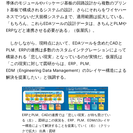
導体のモジュールやパッケージ基板の回路設計から複数のプリン
ト基板で構成されるシステムの設計、さらにそれらをワイヤハー
ネスでつないだ大規模システムまで、適用範囲は拡大している。
「もちろん、これらEDAツールの設計データは、きちんとPLMや
ERPなどと連携させる必要がある」（仮屋氏）。
しかしながら、現時点において、EDAツールを含めたCADと
PLM、ERPの連携は多数のカスタムインテグレーションによって
構築される「悲しい現実」となっているのが実情だ。仮屋氏は
「この現実に対して図研からは、ERP、PLM、
EDM（Engineering Data Management）の3レイヤー構造による
解決を提案したい」と強調する。
ERPとPLM、CADの連携では「悲しい現実」が待ち受けてい
る（左）。図研はこの状況を、ERP、PLM、EDMの3レイヤ
ー構造によって解決することを提案していく（右）（クリッ
クで拡大） 出典：図研