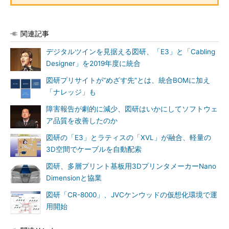
関連記事
デジタルツインを見据える図研、「E3」と「Cabling
Designer」を2019年度に統合
図研プリサイトが“めざす先”とは、統合BOMに加え
「ナレッジ」も
障害報告が劇的に減少、図研はいかにしてソフトウェ
ア品質を改善したのか
図研の「E3」とラティスの「XVL」が融合、軽量の
3D空間でケーブルを自動配索
図研、多層プリント基板用3DプリンタメーカーNano
Dimensionと協業
図研「CR-8000」、JVCケンウッドの仮想化環境で運
用開始