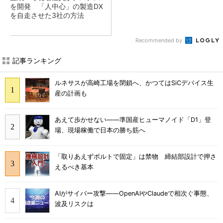
を開発 「人中心」の製造DX
を自走させた3社の方法
Recommended by
記事ランキング
ルネサスが高崎工場を閉鎖へ、かつてはSiCデバイス生
産の計画も
あえて歩かせない――準国産ヒューマノイド「D1」登
場、現場稼働で日本の勝ち筋へ
「取りあえずボルトで固定」は禁物 締結部設計で押さ
えるべき基本
AIがサイバー攻撃――OpenAIやClaudeで相次ぐ事態、
波及リスクは