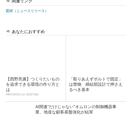
関連リンク
図研（ニュースリリース）
あなたにおすすめ
【西野亮廣】つくりたいもの
「取りあえずボルトで固定」
を追求できる環境の作り方と
は禁物 締結部設計で押さえ
は
るべき基本
PR(FINCHI on GOETHE)
AI関連“だけじゃない”オムロンの制御機器事
業、地道な顧客基盤強化が結実