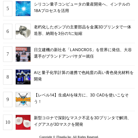
シリコン量子コンピュータの量産開発へ、インテルの
18Aプロセスを活用
老朽化したポンプの主要部品を金属3Dプリンタで一体
造形、納期を3分の1に短縮
日立建機の新社名「LANDCROS」を世界に発信、大谷
選手がブランドアンバサダー就任
AIと量子化学計算の連携で色純度の高い青色発光材料を
開発
【レベル14】生成AIを味方に、3D CADを使いこなそ
う！
新型コロナで深刻なマスク不足を3Dプリンタで解消、
イグアスが3Dマスクを開発
Copyright © ITmedia Inc. All Rights Reserved.