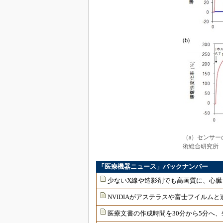
（a）センサー
術総合研究所
「医療機器ニュース」バックナンバー
少ないX線や造影剤でも高画質に、心臓
NVIDIAがアステラスや富士フイルムと
医療文書の作成時間を30分から5分へ、