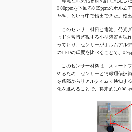
導電性の変化を抵抗計で測定した
0.08ppmを下回る0.05ppmの
36％」という中で検出できた。検出限
このセンサー材料と電池、発光ダ
ヒドを常時監視する小型装置も試作
っており、センサーがホルムアルデ
のLEDの輝度を比べることで、0.
このセンサー材料は、スマートフ
めるため、センサーと情報通信技
を遠隔からリアルタイムで検知す
化を進めることで、将来的に0.08