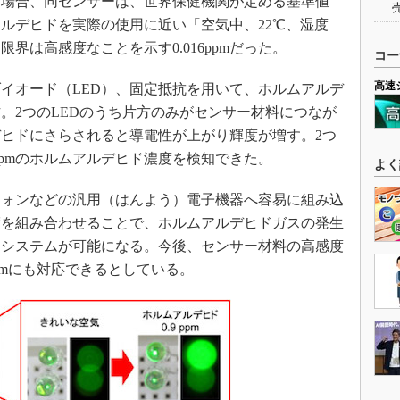
場合、同センサーは、世界保健機関が定める基準値
ホルムアルデヒドを実際の使用に近い「空気中、22℃、湿度
界は高感度なことを示す0.016ppmだった。
コー
高速
イオード（LED）、固定抵抗を用いて、ホルムアルデ
。2つのLEDのうち片方のみがセンサー材料につなが
ヒドにさらされると導電性が上がり輝度が増す。2つ
9ppmのホルムアルデヒド濃度を検知できた。
よく
ォンなどの汎用（はんよう）電子機器へ容易に組み込
術を組み合わせることで、ホルムアルデヒドガスの発生
るシステムが可能になる。今後、センサー材料の高感度
ppmにも対応できるとしている。