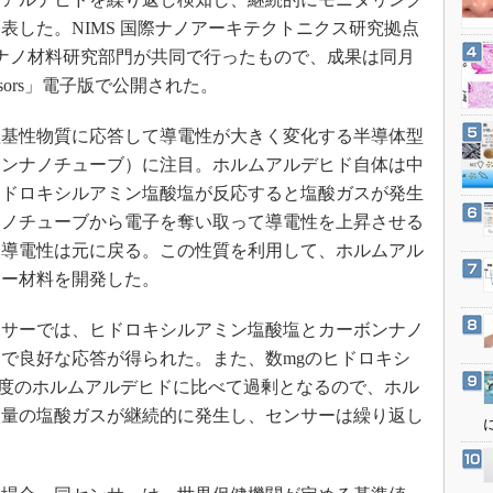
3Dプリンタ
産業オープンネット展
表した。NIMS 国際ナノアーキテクトニクス研究拠点
デジタルツインとCAE
T ナノ材料研究部門が共同で行ったもので、成果は同月
S＆OP
nsors」電子版で公開された。
インダストリー4.0
基性物質に応答して導電性が大きく変化する半導体型
イノベーション
ボンナノチューブ）に注目。ホルムアルデヒド自体は中
製造業ビッグデータ
ヒドロキシルアミン塩酸塩が反応すると塩酸ガスが発生
メイドインジャパン
ナノチューブから電子を奪い取って導電性を上昇させる
植物工場
と導電性は元に戻る。この性質を利用して、ホルムアル
サー材料を開発した。
知財マネジメント
海外生産
サーでは、ヒドロキシルアミン塩酸塩とカーボンナノ
グローバル設計・開発
で良好な応答が得られた。また、数mgのヒドロキシ
制御セキュリティ
濃度のホルムアルデヒドに比べて過剰となるので、ホル
微量の塩酸ガスが継続的に発生し、センサーは繰り返し
新型コロナへの対応