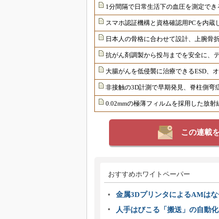
1分間隔で日常生活下の血圧を測定でき
スマホ認証機構と資格確認用PCを内蔵
日本人の骨格に合わせて設計、上腕骨
抗がん剤調製から投与までを安全に、
大腸がんを低侵襲に治療できるESD、
非接触の3D計測で早期発見、脊柱側弯
0.02mmの極薄フィルムを採用した放
この連載
おすすめホワイトペーパー
金属3DプリンタによるAMは
人手はびこる「搬送」の自動化