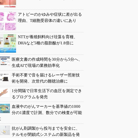
アトピーのかゆみや症状に差が出る
理由、T細胞受容体の違いにあり
NTTが養殖飼料向け珪藻を育種、
DHAなど5種の脂肪酸が1.8倍に
医療文書の作成時間を30分から5分へ、
生成AIで現場の業務効率化
手術不要で音を届けるレーザー照射技
術を開発、次世代の難聴治療に
1分間隔で日常生活下の血圧を測定でき
るプログラムを発売
血液中のがんマーカーを基準値の1000
分の1濃度で計測、数分での検査が可能
に
抗がん剤調製から投与までを安全に、
テルモが閉鎖式システムの新製品を発