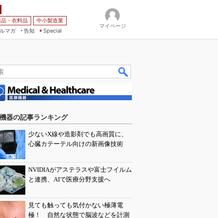
薬品・衣料品
中小製造業
マイページ
ルマガ
告知
Special
機器の記事ランキング
少ないX線や造影剤でも高画質に、
心臓カテーテル向けの新画像技術
NVIDIAがアステラスや富士フイルム
と連携、AIで医療分野支援へ
見ても触っても気付かない極薄電
極！ 自然な状態で脳波などを計測