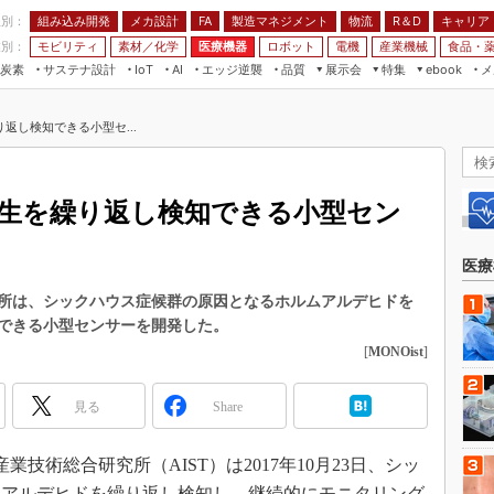
程別：
組み込み開発
メカ設計
製造マネジメント
物流
R＆D
キャリア
FA
業別：
モビリティ
素材／化学
医療機器
ロボット
電機
産業機械
食品・
炭素
サステナ設計
エッジ逆襲
品質
展示会
特集
メ
IoT
AI
ebook
伝承
組み込み開発
CEATEC
読者調査まとめ
編集後記
返し検知できる小型セ...
JIMTOF
保全
メカ設計
つながるクルマ
組込み/エッジ コンピューティング
ス
 AI
製造マネジメント
5G
展＆IoT/5Gソリューション展
VR／AR
FA
生を繰り返し検知できる小型セン
IIFES
モビリティ
フィールドサービス
国際ロボット展
素材／化学
FPGA
医療
ジャパンモビリティショー
組み込み画像技術
所は、シックハウス症候群の原因となるホルムアルデヒドを
TECHNO-FRONTIER
できる小型センサーを開発した。
組み込みモデリング
人テク展
[
MONOist
]
Windows Embedded
スマート工場EXPO
車載ソフト開発
見る
Share
EdgeTech+
ISO26262
日本ものづくりワールド
技術総合研究所（AIST）は2017年10月23日、シッ
無償設計ツール
AUTOMOTIVE WORLD
ムアルデヒドを繰り返し検知し、継続的にモニタリング