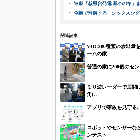
連載「核融合発電 基本のキ」
例題で理解する「シックスシグ
関連記事
VOC300種類の放出
ームの家
普通の家に200個のセ
ミリ波レーダーで居間に
角に
アプリで家族を見守る、
ロボットやセンサーな
ンテスト