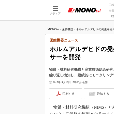
工
産
メディア
脱
つながる技術
AI×技術
MONOist
>
医療機器
>
ホルムアルデヒドの発生を繰り
つながる工場
AI×設備
つながるサービ
Physical
医療機器ニュース
ホルムアルデヒドの発
サーを開発
物質・材料研究機構と産業技術総合研究
繰り返し検知し、継続的にモニタリング
2017年11月13日 15時00分 公開
印刷する
通知する
物質・材料研究機構（NIMS）と産業
クハウス症候群の原因となるホル